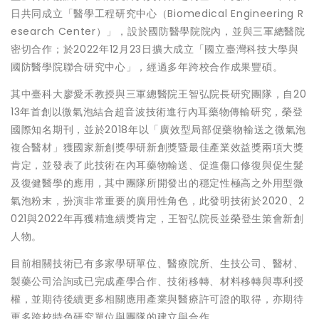
日共同成立「醫學工程研究中心（Biomedical Engineering R
esearch Center）」，設於國防醫學院院內，並與三軍總醫院
密切合作；於2022年12月23日擴大成立「國立臺灣科技大學與
國防醫學院聯合研究中心」，經過多年跨校合作成果豐碩。
其中臺科大廖愛禾教授與三軍總醫院王智弘院長研究團隊，自20
13年首創以微氣泡結合超音波技術進行內耳藥物傳輸研究，榮登
國際知名期刊，並於2018年以「廣效型局部促藥物輸送之微氣泡
複合醫材」獲國家新創獎學研新創獎暨最佳產業效益獎兩項大獎
肯定，並發表了此技術在內耳藥物輸送、促進傷口修復與促生髮
及復健醫學的應用，其中團隊所開發出的穩定性極高之外用型微
氣泡粉末，扮演非常重要的廣用性角色，此發明技術於2020、2
021與2022年再獲精進續獎肯定，王智弘院長並榮登生策會新創
人物。
目前相關技術已有多家學研單位、醫療院所、生技公司、醫材、
製藥公司洽詢或已完成產學合作、技術移轉、材料移轉與專利授
權，並期待後續更多相關應用產業與醫療許可證的取得，亦期待
更多跨校特色研究單位與團隊的建立與合作。