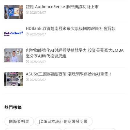
鎧應 AudienceSense 臉部辨識功能上市
2026/08/07
HDBank 取得越南歷來最大規模國際銀團社會貸款
2026/08/07
創智動能強化AI與經營雙軸競爭力 投資長受臺大EMBA
邀分享AI時代投資思維
2026/08/07
ASUSx三麗鷗耍酷聯萌 潮玩開學祭搶抱AI筆電！
2026/08/07
熱門標籤
國際發明展
JDIE日本設計創意暨發明展