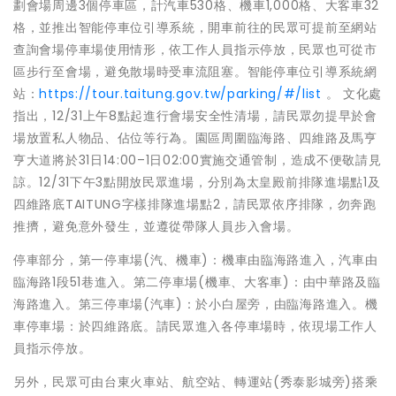
劃會場周邊3個停車區，計汽車530格、機車1,000格、大客車32
格，並推出智能停車位引導系統，開車前往的民眾可提前至網站
查詢會場停車場使用情形，依工作人員指示停放，民眾也可從市
區步行至會場，避免散場時受車流阻塞。智能停車位引導系統網
站：
https://tour.taitung.gov.tw/parking/#/list
。 文化處
指出，12/31上午8點起進行會場安全性清場，請民眾勿提早於會
場放置私人物品、佔位等行為。園區周圍臨海路、四維路及馬亨
亨大道將於31日14:00–1日02:00實施交通管制，造成不便敬請見
諒。12/31下午3點開放民眾進場，分別為太皇殿前排隊進場點1及
四維路底TAITUNG字樣排隊進場點2，請民眾依序排隊，勿奔跑
推擠，避免意外發生，並遵從帶隊人員步入會場。
停車部分，第一停車場(汽、機車)：機車由臨海路進入，汽車由
臨海路1段51巷進入。第二停車場(機車、大客車)：由中華路及臨
海路進入。第三停車場(汽車)：於小白屋旁，由臨海路進入。機
車停車場：於四維路底。請民眾進入各停車場時，依現場工作人
員指示停放。
另外，民眾可由台東火車站、航空站、轉運站(秀泰影城旁)搭乘