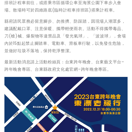
排班計程車前往，或搭乘市區循環公車至海濱公園下車步入會
場。散場時可於四維路底(臨時計程車排班區)搭乘計程車。
縣府請民眾務必留意腳步、勿推擠、防踩踏，因現場人潮眾多，
建議配戴口罩、注意保暖、攜帶輕便雨衣。活動不得攜帶毒品、
刀(槍)械、爆裂物等違禁品及「發光氣球」、「波波球」，會場
內於15點起禁止腳踏車、電動車、滑板車行駛，以免發生危險，
並做好垃圾不落地，保持乾淨整潔。
最新活動消息請上活動粉絲頁：台東跨年晚會、台東藝文平台–
跨年晚會專區、台東縣政府文化處官網–跨年晚會專區。