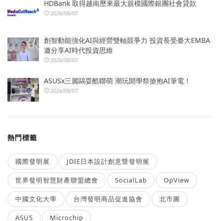
HDBank 取得越南歷來最大規模國際銀團社會貸款
2026/08/07
創智動能強化AI與經營雙軸競爭力 投資長受臺大EMBA
邀分享AI時代投資思維
2026/08/07
ASUSx三麗鷗耍酷聯萌 潮玩開學祭搶抱AI筆電！
2026/08/07
熱門標籤
國際發明展
JDIE日本設計創意暨發明展
世界發明智慧財產聯盟總會
SocialLab
OpView
中國文化大學
台灣發明商品促進協會
北市圖
ASUS
Microchip