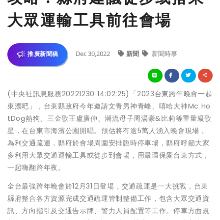
大眾運輸工具前往會場
Dec 30,2022
新聞
新聞時事
推廣新聞稿
(中央社訊息服務20221230 14:02:25)「2023台東跨年晚會一起
東漂吧」，台東縣政府今年邀請文青男神青峰、嘻哈大神Mc Ho
tDog熱狗、三金歌王盧廣仲、潮流母子周湯豪&比莉等重量級歌
星，在台東市海濱公園開唱。預估將有逾5萬人湧入晚會現場，
為利交通疏運，縣府於會場周圍安排臨時停車場，縣府呼籲大家
多利用大眾交通運輸工具或徒步到會場，用最環保愛台東方式，
一起嗨翻跨年夜。
全台最強跨年晚會於12月31日登場，交通疏運是一大挑戰，台東
縣府整合各方資源完成交通疏運管制整備工作，包含大眾交通資
訊、方向指引及交通告示牌、警力人員配置等工作。停車方面規