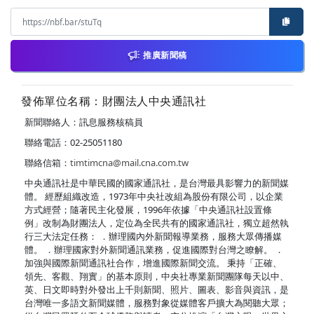
推廣新聞稿
發佈單位名稱：財團法人中央通訊社
新聞聯絡人：訊息服務核稿員
聯絡電話：02-25051180
聯絡信箱：
timtimcna@mail.cna.com.tw
中央通訊社是中華民國的國家通訊社，是台灣最具影響力的新聞媒
體。 經歷組織改造，1973年中央社改組為股份有限公司，以企業
方式經營；隨著民主化發展，1996年依據「中央通訊社設置條
例」改制為財團法人，定位為全民共有的國家通訊社，獨立超然執
行三大法定任務： ．辦理國內外新聞報導業務，服務大眾傳播媒
體。 ．辦理國家對外新聞通訊業務，促進國際對台灣之瞭解。 ．
加強與國際新聞通訊社合作，增進國際新聞交流。 秉持「正確、
領先、客觀、翔實」的基本原則，中央社專業新聞團隊每天以中、
英、日文即時對外發出上千則新聞、照片、圖表、影音與資訊，是
台灣唯一多語文新聞媒體，服務對象從媒體客戶擴大為閱聽大眾；