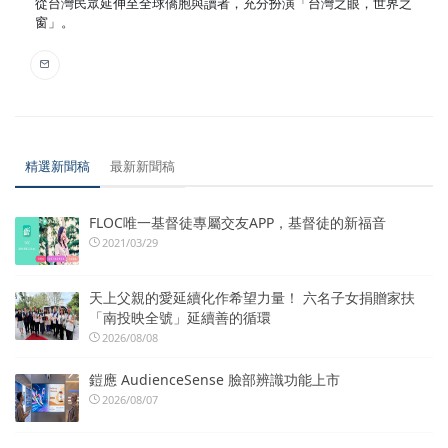
從台灣民眾延伸至全球僑胞與讀者，充分扮演「台灣之眼，世界之
窗」。
精選新聞稿
最新新聞稿
FLOC唯一基督徒專屬交友APP，基督徒的新福音
2021/03/29
天上父親的愛延續化作希望力量！ 六名子女捐贈家扶
「南投映全號」延續善的循環
2026/08/08
鎧應 AudienceSense 臉部辨識功能上市
2026/08/07