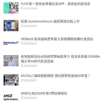
FLOC唯一基督徒專屬交友APP，基督徒的新福音
2021/03/29
鎧應 AudienceSense 臉部辨識功能上市
2026/08/07
HDBank 取得越南歷來最大規模國際銀團社會貸款
2026/08/07
創智動能強化AI與經營雙軸競爭力 投資長受臺大EMBA
邀分享AI時代投資思維
2026/08/07
ASUSx三麗鷗耍酷聯萌 潮玩開學祭搶抱AI筆電！
2026/08/07
AMD公佈2026年第2季財務報告
2026/08/07