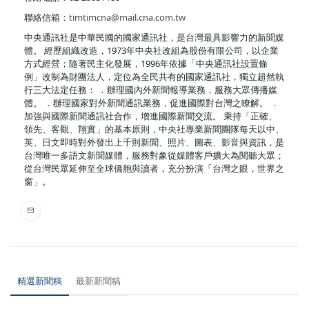
聯絡信箱：
timtimcna@mail.cna.com.tw
中央通訊社是中華民國的國家通訊社，是台灣最具影響力的新聞媒
體。 經歷組織改造，1973年中央社改組為股份有限公司，以企業
方式經營；隨著民主化發展，1996年依據「中央通訊社設置條
例」改制為財團法人，定位為全民共有的國家通訊社，獨立超然執
行三大法定任務： ．辦理國內外新聞報導業務，服務大眾傳播媒
體。 ．辦理國家對外新聞通訊業務，促進國際對台灣之瞭解。 ．
加強與國際新聞通訊社合作，增進國際新聞交流。 秉持「正確、
領先、客觀、翔實」的基本原則，中央社專業新聞團隊每天以中、
英、日文即時對外發出上千則新聞、照片、圖表、影音與資訊，是
台灣唯一多語文新聞媒體，服務對象從媒體客戶擴大為閱聽大眾；
從台灣民眾延伸至全球僑胞與讀者，充分扮演「台灣之眼，世界之
窗」。
精選新聞稿
最新新聞稿