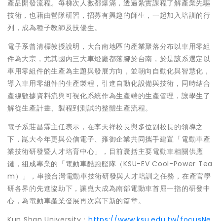
產品開發流程。每梯次人數都爆滿，透過紮實課程了解產業先驅
技術，也藉由營隊研習，招募有興趣的師生，一起加入培訓的行
列，成為種子教師及技優生。
電子系曾清標教授說明，大台南地區的產業聚落分布以車用零組
件為大宗，尤其國內三大車燈廠都落腳於台南，於是該系選定以
車用零組件的生產為主題與發展方向，並朝向自動化與智慧化，
導入車用零組件的生產製程，引進自動化設備與技術，同時結合
產線數據資料流與可視化系統作為生產端的生產管理，讓學生了
解從生產計畫、製程到測試的整體生產流程。
電子系莊昌霖主任表示，在李天祥校長與多位副校長的領導之
下，崑大今年更與公信電子、雍御企業共同攜手建置「電動車產
業技術研發暨人才培育中心」，目前囊括主要電動車相關供應
鏈，組成專業的「電動車酷跑艦隊（KSU-EV Cool-Power Tea
m）」，串接台灣電動車技術研發與人才培訓之任務，在產官學
研各界的先進協助下，讓崑大成為南部電動車首屈一指的研發中
心，為電動車產業發展再次寫下新的篇章。
Kun Shan University：
https://www.ksu.edu.tw/focusNe