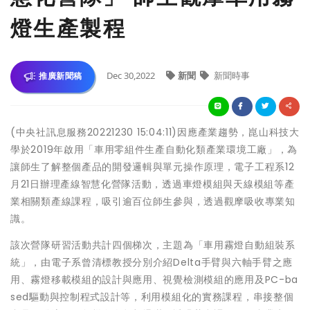
燈生產製程
Dec 30,2022
新聞
新聞時事
推廣新聞稿
(中央社訊息服務20221230 15:04:11)因應產業趨勢，崑山科技大
學於2019年啟用「車用零組件生產自動化類產業環境工廠」，為
讓師生了解整個產品的開發邏輯與單元操作原理，電子工程系12
月21日辦理產線智慧化營隊活動，透過車燈模組與天線模組等產
業相關類產線課程，吸引逾百位師生參與，透過觀摩吸收專業知
識。
該次營隊研習活動共計四個梯次，主題為「車用霧燈自動組裝系
統」，由電子系曾清標教授分別介紹Delta手臂與六軸手臂之應
用、霧燈移載模組的設計與應用、視覺檢測模組的應用及PC-ba
sed驅動與控制程式設計等，利用模組化的實務課程，串接整個