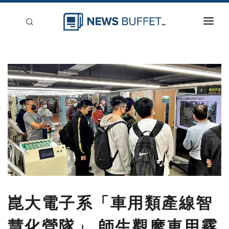
回到首頁
新聞稿分類
登入
刊登
崑大電子系「車用類產線智
慧化營隊」 師生觀摩車用霧