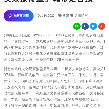
Dec 30,2022
新聞
新聞時事
推廣新聞稿
(中央社訊息服務20221230 15:00:02)位於新北市新店安坑地區
的「安康接待室」，曾為戒嚴時期法務部調查局偵訊羈押之所，1
987年解嚴後轉為倉庫使用，現管理單位為國家人權博物館。經
新北市政府古蹟歷史建築紀念建築聚落建築群史蹟文化景觀審議
會決議指定為古蹟，已於111年12月29日發布公告。
新北市政府文化局龔雅雯局長表示，「新店安康接待室」興建於1
973年、翌年正式啟用，建築群主要分為工作、休養、生活、宿
舍等4區，前兩處作為偵訊與關押犯人之所，設有地下通道連結
以及監視崗哨，後兩處則為情治人員辦公與居住所，見證戰後臺
灣危害人權事件。市府經邀請文資審議委員現勘並召開文資審議
會，委員一致認為「新店安康接待室」建物形制屬機能性設計，
現況保存完整的審問、提訊、監禁及管理之房舍、設備及環境，