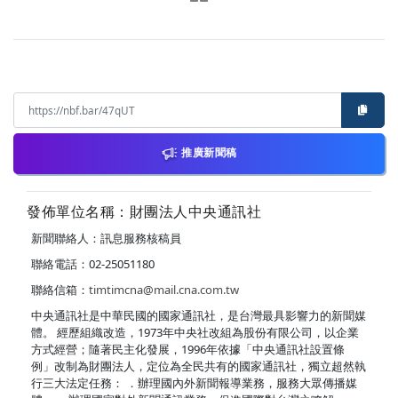
推廣新聞稿
發佈單位名稱：財團法人中央通訊社
新聞聯絡人：訊息服務核稿員
聯絡電話：02-25051180
聯絡信箱：
timtimcna@mail.cna.com.tw
中央通訊社是中華民國的國家通訊社，是台灣最具影響力的新聞媒
體。 經歷組織改造，1973年中央社改組為股份有限公司，以企業
方式經營；隨著民主化發展，1996年依據「中央通訊社設置條
例」改制為財團法人，定位為全民共有的國家通訊社，獨立超然執
行三大法定任務： ．辦理國內外新聞報導業務，服務大眾傳播媒