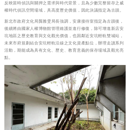
反映當時偵訊與關押之需求與時代背景，且為少數完整留存之威
權時代偵訊空間場域，具高度歷史價值，因此決議指定為古蹟。
新北市政府文化局龔雅雯局長強調，安康接待室指定為古蹟後，
後續將由國家人權博物館管理維護並進行修復，除可增進新店安
坑地區之歷史教育與文化觀光價值，也因鄰近安坑輕軌雙城站，
未來市府規劃結合安坑輕軌沿線之文化資產點位，辦理走讀系列
活動，期能成為具有文化、歷史、教育意義的保存場域及觀光亮
點。