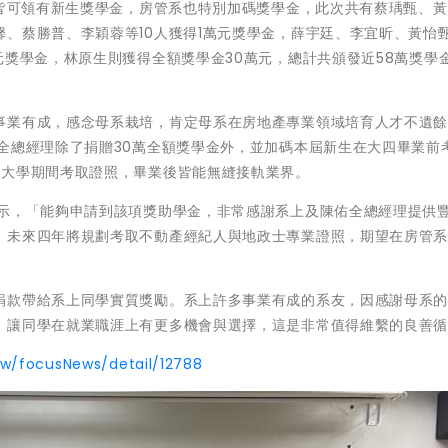
生皆可領有新生獎學金，房管系也特別加碼獎學金，此次共有蔡瑀甄、
、蔡勝普、李穎蓉等10人獲得1萬元獎學金，薛宇廷、李宜昕、黃怡
元獎學金，林原生則獲得全額獎學金30萬元，總計共頒發近58萬獎學
事業有成，感念母系栽培，肯定母系在房地產專業領域培育人才不遺
全總經理除了捐贈30萬全額獎學金外，並加碼本屆新生在大四畢業前
在大學期間考取證照，畢業後皆能無縫接軌業界。
表示，「能夠申請到該項獎助學金，非常感謝系上及陳佑全總經理提供
，未來四年將規劃考取不動產經紀人與地政士專業證照，期望在房管
捐款帶給系上同學實質獎勵。系上許多事業有成的系友，因感謝母系
，讓同學在就業職涯上有更多機會與選擇，這是非常值得維繫的良善
tw/focusNews/detail/12788