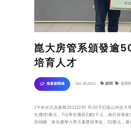
崑大房管系頒發逾5
培育人才
Dec 30,2022
新聞
新聞
推廣新聞稿
(中央社訊息服務20221230 15:20:53)崑山
生獲得1萬元，7位學生獲得2萬5千元，擔任舒適
別捐贈「新生優學入學方案獎助學金」30萬元，