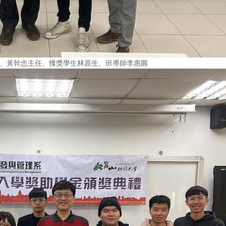
)、黃幹忠主任、獲獎學生林原生、班導師李惠圓