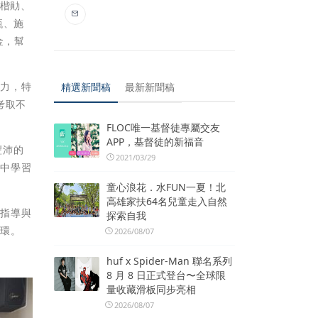
黃楷勛、
甄、施
金，幫
餘力，特
精選新聞稿
最新新聞稿
考取不
FLOC唯一基督徒專屬交友
APP，基督徒的新福音
豐沛的
2021/03/29
系中學習
童心浪花．水FUN一夏！北
高雄家扶64名兒童走入自然
的指導與
探索自我
循環。
2026/08/07
huf x Spider-Man 聯名系列
8 月 8 日正式登台〜全球限
量收藏滑板同步亮相
2026/08/07