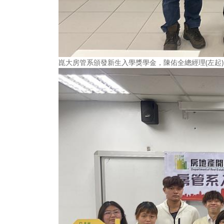
崑大房管系頒發新生入學獎學金，陳佑全總經理(左起