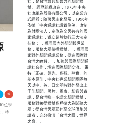
社，是台灣最具影響力的新聞媒
體。 經歷組織改造，1973年中央
社改組為股份有限公司，以企業方
式經營；隨著民主化發展，1996年
依據「中央通訊社設置條例」改制
為財團法人，定位為全民共有的國
家通訊社，獨立超然執行三大法定
任務： ．辦理國內外新聞報導業
源
務，服務大眾傳播媒體。 ．辦理國
家對外新聞通訊業務，促進國際對
台灣之瞭解。 ．加強與國際新聞通
訊社合作，增進國際新聞交流。 秉
持「正確、領先、客觀、翔實」的
基本原則，中央社專業新聞團隊每
天以中、英、日文即時對外發出上
千則新聞、照片、圖表、影音與資
訊，是台灣唯一多語文新聞媒體，
服務對象從媒體客戶擴大為閱聽大
10位學
眾；從台灣民眾延伸至全球僑胞與
輩，特
讀者，充分扮演「台灣之眼，世界
之窗」。