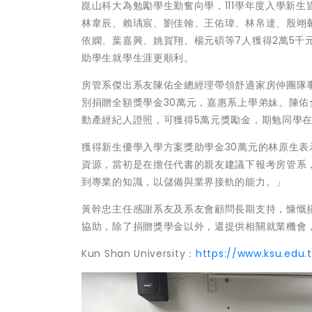
崑山科大為勉勵學生勤奮向學，111學年度入學新
林韋辰、賴瑀宸、劉佳翰、王佑瑋、林帛達、殷翊馨
依嫻、葉嘉興、姚賀翔、楊元碩等7人獲得2萬5千
助學生就學生涯更順利。
房管系傑出系友陳佑全總經理帶領舒適家房仲團隊
別捐贈全額獎學金30萬元，嘉惠系上學弟妹。陳佑
動產經紀人證照，可獲得5萬元獎勵金，期勉同學
獲得新生優學入學方案獎助學金30萬元的林原生
資源，當初是在擔任代書的親友建議下報考房管系
到專業的知識，以儲備與業界接軌的能力。」
黃幹忠主任感謝系友及系友會顧問長期支持，慷慨
協助，除了捐贈獎學金以外，還提供相關就業機會
Kun Shan University：
https://www.ksu.edu.