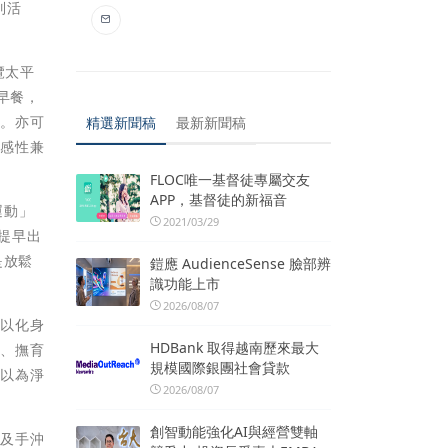
列活
覽太平
早餐，
宴。亦可
精選新聞稿
最新新聞稿
與感性兼
FLOC唯一基督徒專屬交友
APP，基督徒的新福音
運動」
2021/03/29
天提早出
是放鬆
鎧應 AudienceSense 臉部辨
識功能上市
2026/08/07
可以化身
HDBank 取得越南歷來最大
枝、撫育
規模國際銀團社會貸款
可以為淨
2026/08/07
創智動能強化AI與經營雙軸
茶及手沖