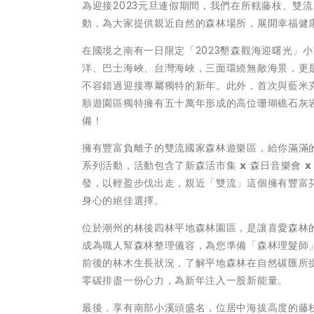
為迎接2023元旦連假期間，我們在所轄藤枝、雙
動，為大家提供親近自然的森林場所，展開幸福健
在國境之南有一日限定「2023墾森觀海迎曙光」
洋、巴士海峽、台灣海峽，三面環繞無敵海景，更是
不容錯過迎接專屬獨特的新年。此外，首次與藍米
順遊園區獨特擁有五十萬年形成的高位珊瑚礁石灰
備！
擁有豐富負離子的雙流國家森林遊樂區，給你滿滿的芬多精
系列活動，活動包含了新森活市集 𝘅 森日音樂會 𝘅
發，以輕盈步伐出走，親近「雙流」這個擁有豐富芬多
身心的絕佳選擇。
位於潮州的林後四林平地森林園區，是讓喜愛森林
成為職人幫森林整理儀容，為您準備「森林理髮師
前後的林木生長狀況，了解平地森林在自然碳匯所
零碳排盡一份心力，為新年注入一股新能量。
最後，享有南部小溪頭盛名，位居中海拔高度的藤