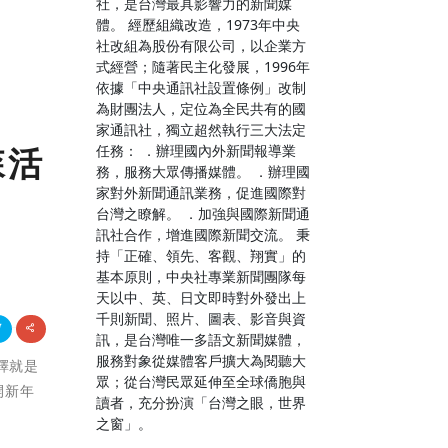
社，是台灣最具影響力的新聞媒
體。 經歷組織改造，1973年中央
社改組為股份有限公司，以企業方
式經營；隨著民主化發展，1996年
依據「中央通訊社設置條例」改制
為財團法人，定位為全民共有的國
家通訊社，獨立超然執行三大法定
任務： ．辦理國內外新聞報導業
森活
務，服務大眾傳播媒體。 ．辦理國
家對外新聞通訊業務，促進國際對
台灣之瞭解。 ．加強與國際新聞通
訊社合作，增進國際新聞交流。 秉
持「正確、領先、客觀、翔實」的
基本原則，中央社專業新聞團隊每
天以中、英、日文即時對外發出上
千則新聞、照片、圖表、影音與資
訊，是台灣唯一多語文新聞媒體，
服務對象從媒體客戶擴大為閱聽大
選擇就是
眾；從台灣民眾延伸至全球僑胞與
開新年
讀者，充分扮演「台灣之眼，世界
之窗」。