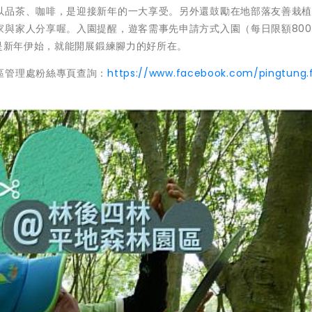
以品茶、咖啡，是迎接新年的一大享受。另外還鼓勵在地部落友善栽
家與家人分享喔。入園提醒，遊客需事先申請方式入園（每日限額80
，是新年伊始，就能開展鍛練腳力的好所在。
區管理處粉絲專頁查詢：
https://www.facebook.com/pingtung.f