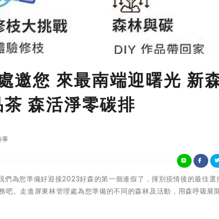
管處邀您 來最南端迎曙光 新
品茶 森活淨零碳排
時事
別2022，我們為您準備好迎接2023好森的第一個連假了，揮別疫情後的最佳
服務吧。走進屏東林管理處為您準備的不同的森林及活動，用森呼吸展