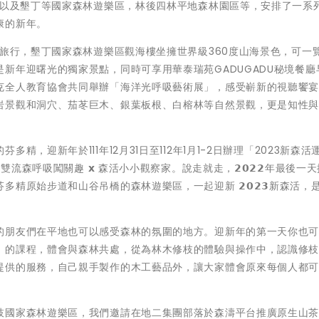
流以及墾丁等國家森林遊樂區，林後四林平地森林園區等，安排了一系
康的新年。
小旅行，墾丁國家森林遊樂區觀海樓坐擁世界級360度山海景色，可一
新年迎曙光的獨家景點，同時可享用華泰瑞苑GADUGADU秘境餐廳
克全人教育協會共同舉辦「海洋光呼吸藝術展」，感受嶄新的視聽饗
岩景觀和洞穴、茄苳巨木、銀葉板根、白榕林等自然景觀，更是知性
，迎新年於111年12月31日至112年1月1-2日辦理「2023新森活
 雙流森呼吸闖關趣 𝘅 森活小小觀察家。說走就走，𝟮𝟬𝟮𝟮年最後一
精原始步道和山谷吊橋的森林遊樂區，一起迎新 𝟮𝟬𝟮𝟯新森活，
的朋友們在平地也可以感受森林的氛圍的地方。迎新年的第一天你也
」的課程，體會與森林共處，從為林木修枝的體驗與操作中，認識修
提供的服務，自己親手製作的木工藝品外，讓大家體會原來每個人都
枝國家森林遊樂區，我們邀請在地二集團部落於森濤平台推廣原生山