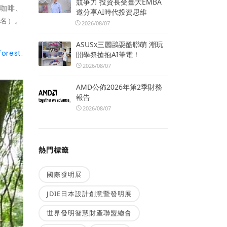
競爭力 投資長受臺大EMBA
植咖啡、
邀分享AI時代投資思維
0名）。
2026/08/07
ASUSx三麗鷗耍酷聯萌 潮玩
orest.
開學祭搶抱AI筆電！
2026/08/07
AMD公佈2026年第2季財務
報告
2026/08/07
熱門標籤
國際發明展
JDIE日本設計創意暨發明展
世界發明智慧財產聯盟總會