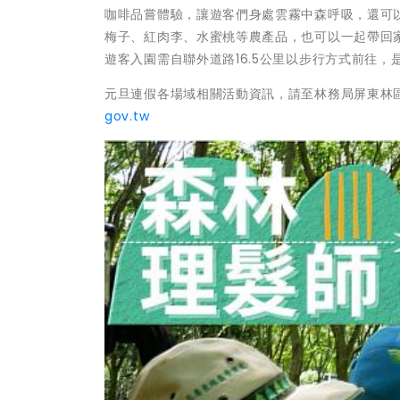
咖啡品嘗體驗，讓遊客們身處雲霧中森呼吸，還可
梅子、紅肉李、水蜜桃等農產品，也可以一起帶回
遊客入園需自聯外道路16.5公里以步行方式前往
元旦連假各場域相關活動資訊，請至林務局屏東林
gov.tw