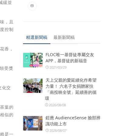
減緩並
火味，且
酵度控制
精選新聞稿
最新新聞稿
清花香，
FLOC唯一基督徒專屬交友
APP，基督徒的新福音
2021/03/29
同領受獎
天上父親的愛延續化作希望
力量！ 六名子女捐贈家扶
文化交
「南投映全號」延續善的循
環
2026/08/08
購茶葉的
對相似的
鎧應 AudienceSense 臉部辨
識功能上市
2026/08/07
信賴是一