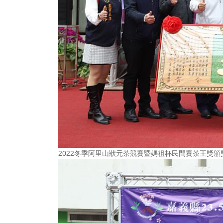
2022冬季阿里山狀元茶競賽暨媽祖杯民間賽茶王獎頒