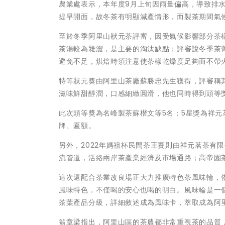
農業處表示，本年度9月上旬因雨量偏高，導致排
提早開面，故冬茶有明顯減產情形，而製茶期間氣
至於冬季阿里山狀元茶評審，因受氣候影響部分茶
茶湯較為雜澀，是主要的淘汰缺點；評審說冬季茶
避免不足，烘焙時須注意使茶樣乾燥度足夠而不帶
特等狀元獎由阿里山茶廠蘇勝忠先生獲得，評審稱
滋味鮮甜醇潤，口感細緻圓滑，他也同時得到頭等
此次頭等獎為名峰製茶蘇楷文等5名；5星獎為祥元
牌、匾額。
另外，2022年媽祖杯民間茶王賽則由祥元茗茶有
流管道，活絡兩岸茶產業經濟及市場通路；高帝園
這次還配合茶業改良場正大力推廣特色茶風味輪，
風味特色，不僅喝的安心也喝的明白。風味輪是一
茶葉產品分級，詳細敘述成為風味卡，萃取成為阿
翁章梁指出，阿里山區的茶農都非常重視茶的品質