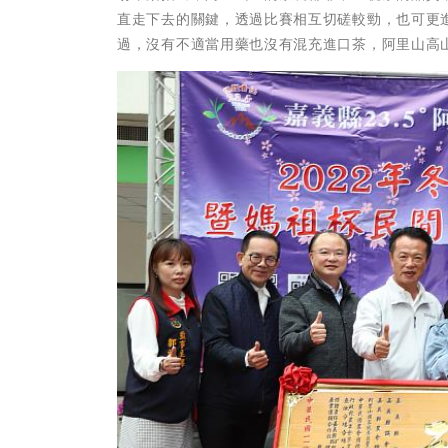
直走下去的關鍵，透過比賽相互切磋較勁，也可更
過，沒有不適當用藥也沒有混充進口茶，阿里山高