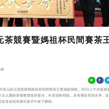
狀元茶競賽暨媽祖杯民間賽茶
時事
022年冬季阿里山狀元茶競賽暨媽祖杯民間賽茶王獎成績揭曉，30日上午在嘉
本次入圍的茶樣整體純淨度佳，冬茶韻味明顯，具有優良茶的水準，
梁及茶改場長蘇宗振手中接下匾額。