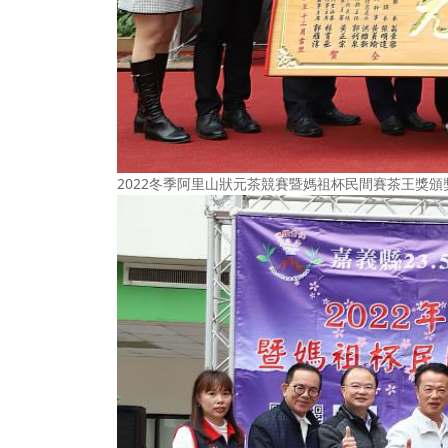
2022冬季阿里山狀元茶競賽暨媽祖杯民間賽茶王獎頒