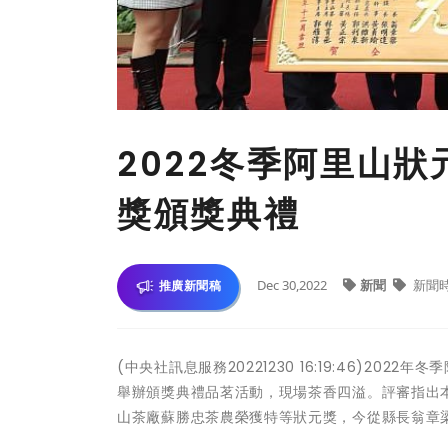
2022冬季阿里山
獎頒獎典禮
Dec 30,2022
新聞
新聞
推廣新聞稿
(中央社訊息服務20221230 16:19:46)2
舉辦頒獎典禮品茗活動，現場茶香四溢。評審指出
山茶廠蘇勝忠茶農榮獲特等狀元獎，今從縣長翁章