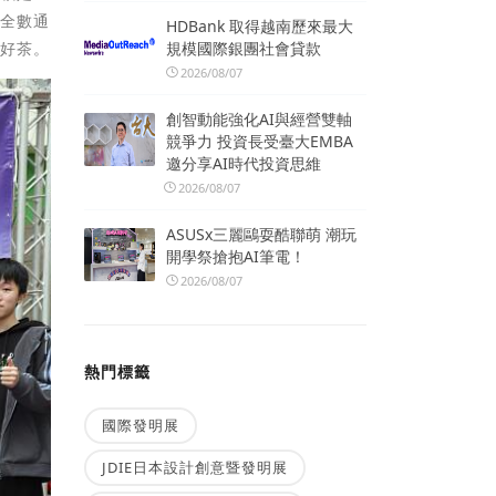
次全數通
HDBank 取得越南歷來最大
規模國際銀團社會貸款
做好茶。
2026/08/07
創智動能強化AI與經營雙軸
競爭力 投資長受臺大EMBA
邀分享AI時代投資思維
2026/08/07
ASUSx三麗鷗耍酷聯萌 潮玩
開學祭搶抱AI筆電！
2026/08/07
熱門標籤
國際發明展
JDIE日本設計創意暨發明展