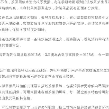
水不良，茶區因積水造成根系受損，冬茶萌發時期遇到低溫致茶芽生長
候晴朗乾爽，有利於茶菁萎凋走水，對製茶品質有正面加分效果。
樣香氣及滋味稍淡欠韻味，發酵度略為不足，在烘焙乾燥時容易產生
菁含水量較低，製茶時須注意萎凋過程茶菁水分的管理，也須留意發
火焦味，保留冬茶鮮度及韻味。
其茶樣外觀墨綠勻整，茶湯水色清澈透亮，蜜綠顯黃，香氣清純帶有
獎的雙重肯定。
茗茶有限公司盧瑞祥等15名；3星獎為吉敬茶事陳俊吉等28名，今一
限公司盧瑞祥獲得狀元茶王殊榮，媽祖杯盼提升兩岸茶產業技術及開啟
茶業邱詩富則獲海峽兩岸茶文化季兩岸茶王榮耀。
依據茶葉風味輪的共通語言描述茶葉香氣，也讓消費者更瞭解自己選
個共通的詞彙，可用來描述各種茶葉的風味，每一禮盒都有特色輪可
里山狀元茶的特色輪。
，可以說茶葉養活了山區好多的鄉親，所以茶的永續經營跟消費者的