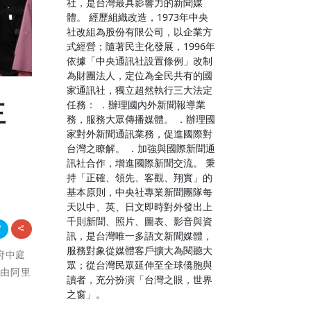
社，是台灣最具影響力的新聞媒
體。 經歷組織改造，1973年中央
社改組為股份有限公司，以企業方
式經營；隨著民主化發展，1996年
依據「中央通訊社設置條例」改制
為財團法人，定位為全民共有的國
家通訊社，獨立超然執行三大法定
任務： ．辦理國內外新聞報導業
王
務，服務大眾傳播媒體。 ．辦理國
家對外新聞通訊業務，促進國際對
台灣之瞭解。 ．加強與國際新聞通
訊社合作，增進國際新聞交流。 秉
持「正確、領先、客觀、翔實」的
基本原則，中央社專業新聞團隊每
天以中、英、日文即時對外發出上
千則新聞、照片、圖表、影音與資
訊，是台灣唯一多語文新聞媒體，
服務對象從媒體客戶擴大為閱聽大
縣府中庭
眾；從台灣民眾延伸至全球僑胞與
並由阿里
讀者，充分扮演「台灣之眼，世界
之窗」。