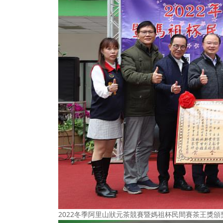
2022冬季阿里山狀元茶競賽暨媽祖杯民間賽茶王獎頒