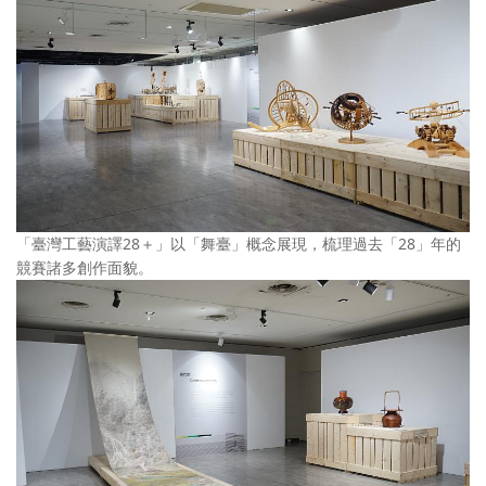
「臺灣工藝演譯28＋」以「舞臺」概念展現，梳理過去「28」年的
競賽諸多創作面貌。