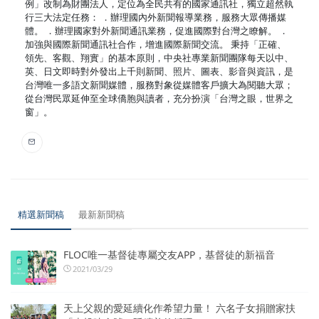
例」改制為財團法人，定位為全民共有的國家通訊社，獨立超然執
行三大法定任務： ．辦理國內外新聞報導業務，服務大眾傳播媒
體。 ．辦理國家對外新聞通訊業務，促進國際對台灣之瞭解。 ．
加強與國際新聞通訊社合作，增進國際新聞交流。 秉持「正確、
領先、客觀、翔實」的基本原則，中央社專業新聞團隊每天以中、
英、日文即時對外發出上千則新聞、照片、圖表、影音與資訊，是
台灣唯一多語文新聞媒體，服務對象從媒體客戶擴大為閱聽大眾；
從台灣民眾延伸至全球僑胞與讀者，充分扮演「台灣之眼，世界之
窗」。
精選新聞稿
最新新聞稿
FLOC唯一基督徒專屬交友APP，基督徒的新福音
2021/03/29
天上父親的愛延續化作希望力量！ 六名子女捐贈家扶