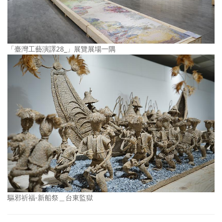
「臺灣工藝演譯28_」展覽展場一隅
驅邪祈福-新船祭＿台東監獄