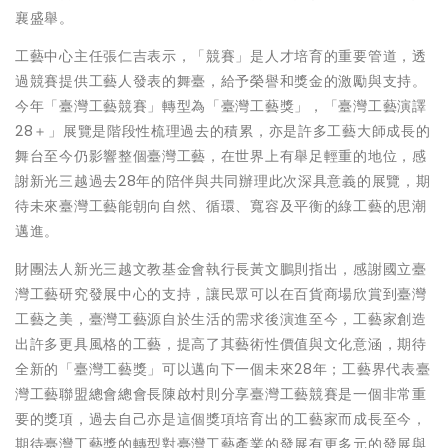
襄盛舉。
工藝中心主任張仁吉表示，「競賽」是人才培育的重要管道，透
過競賽提供工藝人發表的舞臺，給予榮譽和獎金的激勵與支持。
今年「臺灣工藝競賽」轉型為「臺灣工藝獎」，「臺灣工藝演譯
28＋」展覽是階段性梳理過去的積累，亦是許多工藝大師成長的
舞台至今仍影響整個臺灣工藝，在世界上有舉足輕重的地位，感
謝新光三越過去28年的陪伴與共同辦理此次深具意義的展覽，期
待未來臺灣工藝能朝向自然、循環、寬容及平衡的綠工藝的思潮
邁進。
財團法人新光三越文教基金會執行長黃文鵬則指出，感謝國立臺
灣工藝研究發展中心的支持，讓民眾可以在百貨商場欣賞到臺灣
工藝之美，臺灣工藝源自於生活的需求後演進至今，工藝家創造
出許多更具風格的工藝，提高了其藝術性價值與文化意涵，期待
全新的「臺灣工藝獎」可以邁向下一個未來28年；工藝界代表臺
灣工藝聯盟總會總會長陳啟村則分享臺灣工藝競賽是一個非常重
要的獎項，過去自己亦是這個獎項培育出的工藝家而成長至今，
期待臺灣工藝獎的轉型對臺灣工藝產業的發展有更多元的發展與