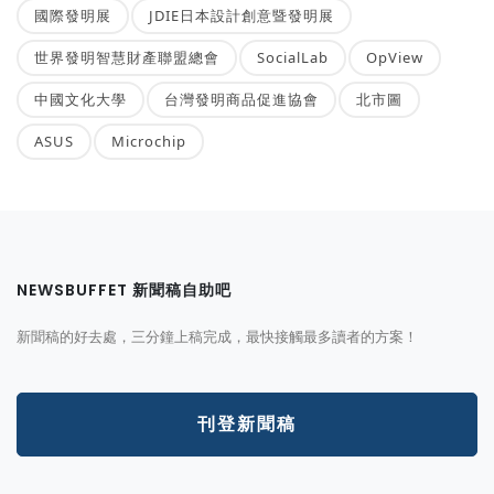
國際發明展
JDIE日本設計創意暨發明展
世界發明智慧財產聯盟總會
SocialLab
OpView
中國文化大學
台灣發明商品促進協會
北市圖
ASUS
Microchip
NEWSBUFFET 新聞稿自助吧
新聞稿的好去處，三分鐘上稿完成，最快接觸最多讀者的方案！
刊登新聞稿