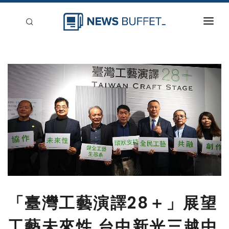
回到首頁
新聞稿分類
登入
刊登
「臺灣工藝演譯28＋」展望
工藝未來性 台中新光三越中