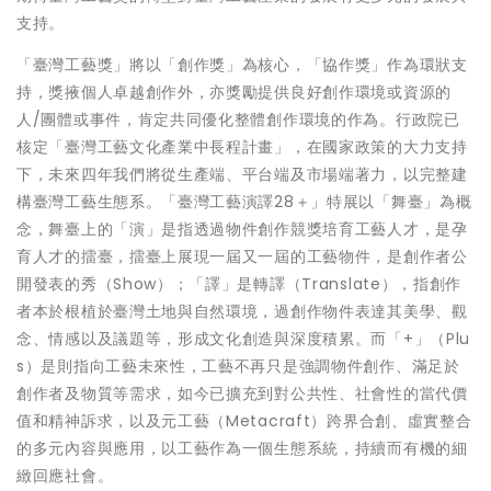
支持。
「臺灣工藝獎」將以「創作獎」為核心，「協作獎」作為環狀支
持，獎掖個人卓越創作外，亦獎勵提供良好創作環境或資源的
人/團體或事件，肯定共同優化整體創作環境的作為。行政院已
核定「臺灣工藝文化產業中長程計畫」，在國家政策的大力支持
下，未來四年我們將從生產端、平台端及市場端著力，以完整建
構臺灣工藝生態系。「臺灣工藝演譯28＋」特展以「舞臺」為概
念，舞臺上的「演」是指透過物件創作競獎培育工藝人才，是孕
育人才的擂臺，擂臺上展現一屆又一屆的工藝物件，是創作者公
開發表的秀（Show）；「譯」是轉譯（Translate），指創作
者本於根植於臺灣土地與自然環境，過創作物件表達其美學、觀
念、情感以及議題等，形成文化創造與深度積累。而「+」（Plu
s）是則指向工藝未來性，工藝不再只是強調物件創作、滿足於
創作者及物質等需求，如今已擴充到對公共性、社會性的當代價
值和精神訴求，以及元工藝（Metacraft）跨界合創、虛實整合
的多元內容與應用，以工藝作為一個生態系統，持續而有機的細
緻回應社會。