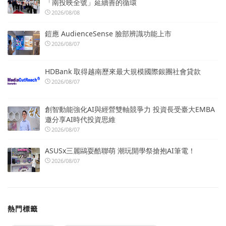
「南投映全號」延續善的循環
2026/08/08
鎧應 AudienceSense 臉部辨識功能上市
2026/08/07
HDBank 取得越南歷來最大規模國際銀團社會貸款
2026/08/07
創智動能強化AI與經營雙軸競爭力 投資長受臺大EMBA
邀分享AI時代投資思維
2026/08/07
ASUSx三麗鷗耍酷聯萌 潮玩開學祭搶抱AI筆電！
2026/08/07
熱門標籤