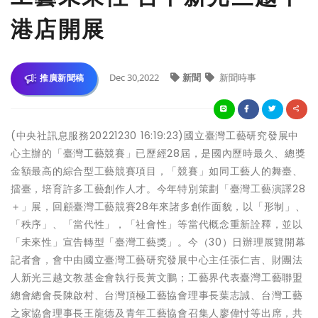
港店開展
Dec 30,2022
新聞
新聞時事
推廣新聞稿
(中央社訊息服務20221230 16:19:23)國立臺灣工藝研究發展中
心主辦的「臺灣工藝競賽」已歷經28屆，是國內歷時最久、總獎
金額最高的綜合型工藝競賽項目，「競賽」如同工藝人的舞臺、
擂臺，培育許多工藝創作人才。今年特別策劃「臺灣工藝演譯28
＋」展，回顧臺灣工藝競賽28年來諸多創作面貌，以「形制」、
「秩序」、「當代性」，「社會性」等當代概念重新詮釋，並以
「未來性」宣告轉型「臺灣工藝獎」。今（30）日辦理展覽開幕
記者會，會中由國立臺灣工藝研究發展中心主任張仁吉、財團法
人新光三越文教基金會執行長黃文鵬；工藝界代表臺灣工藝聯盟
總會總會長陳啟村、台灣頂極工藝協會理事長葉志誠、台灣工藝
之家協會理事長王龍德及青年工藝協會召集人廖偉忖等出席，共