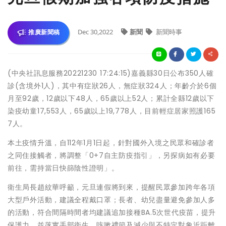
Dec 30,2022
新聞
新聞時事
推廣新聞稿
(中央社訊息服務20221230 17:24:15)嘉義縣30日公布350人確
診(含境外1人)，其中有症狀26人，無症狀324人；年齡介於6個
月至92歲，12歲以下48人，65歲以上52人；累計全縣12歲以下
染疫幼童17,553人，65歲以上19,778人，目前輕症居家照護165
7人。
本土疫情升溫，自112年1月1日起，針對國外入境之民眾和確診者
之同住接觸者，將調整「0+7自主防疫指引」，另探病如有必要
前往，需持當日快篩陰性證明」。
衛生局長趙紋華呼籲，元旦連假將到來，提醒民眾參加跨年各項
大型戶外活動，建議全程戴口罩；長者、幼兒盡量避免參加人多
的活動，符合間隔時間者均建議追加接種BA.5次世代疫苗，提升
保護力，並落實手部衛生、咳嗽禮節及減少與不特定對象近距離