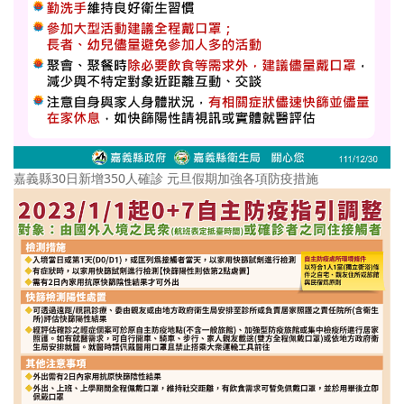
嘉義縣30日新增350人確診 元旦假期加強各項防疫措施