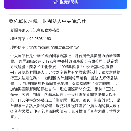
推廣新聞稿
發佈單位名稱：財團法人中央通訊社
新聞聯絡人：訊息服務核稿員
聯絡電話：02-25051180
聯絡信箱：
timtimcna@mail.cna.com.tw
中央通訊社是中華民國的國家通訊社，是台灣最具影響力的新聞媒
體。 經歷組織改造，1973年中央社改組為股份有限公司，以企業
方式經營；隨著民主化發展，1996年依據「中央通訊社設置條
例」改制為財團法人，定位為全民共有的國家通訊社，獨立超然執
行三大法定任務： ．辦理國內外新聞報導業務，服務大眾傳播媒
體。 ．辦理國家對外新聞通訊業務，促進國際對台灣之瞭解。 ．
加強與國際新聞通訊社合作，增進國際新聞交流。 秉持「正確、
領先、客觀、翔實」的基本原則，中央社專業新聞團隊每天以中、
英、日文即時對外發出上千則新聞、照片、圖表、影音與資訊，是
台灣唯一多語文新聞媒體，服務對象從媒體客戶擴大為閱聽大眾；
從台灣民眾延伸至全球僑胞與讀者，充分扮演「台灣之眼，世界之
窗」。