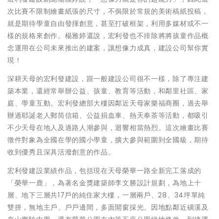
次比賽不限制繪畫紙張的尺寸，不侷限於常規的美術稿紙投稿，
就是期待學童自由發揮創意，甚至打破框架，利用多媒材或不一
樣的規格來創作。楊雅婷還說，宏利發也不排除將將孩童作品概
念運用在公司未來推出的建案，讓想像力成真，建設公司幫你實
現！
深耕天母的宏利發建設，跟一般建設公司很不一樣，除了專注建
築本業，還經常舉辦公益、孩童、教育等活動，和鄰里社區、家
庭、學童互動。宏利發總部大樓因鄰近天母家樂福商圈，過去舉
辦過耶誕老人郵筒信箱、公益捐血車、熱天奉茶等活動，都吸引
不少天母在地人及過路人潮參與，迴響相當熱烈。這次繪畫比賽
徵件對象為全國在學的國小學童，擴大參與範圍到全國級，期待
收到優秀且深具活潑創意的作品。
宏利發建設業績作品，包括現在天母榮華一路全新完工落成的
「榮華一鹿」，為著名金獎建築師李文勝設計規劃，為地上十
層、地下三層共17戶的純住家大樓，一層兩戶、28、34坪單純
雙拼，無地主戶、戶戶邊間，多面開窗採光。因地點鄰近磺溪及