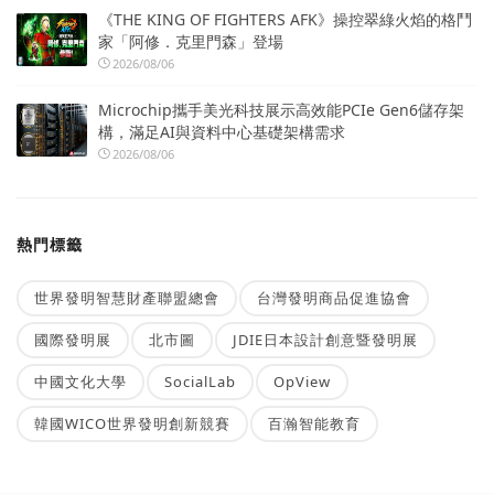
《THE KING OF FIGHTERS AFK》操控翠綠火焰的格鬥
家「阿修．克里門森」登場
2026/08/06
Microchip攜手美光科技展示高效能PCIe Gen6儲存架
構，滿足AI與資料中心基礎架構需求
2026/08/06
熱門標籤
世界發明智慧財產聯盟總會
台灣發明商品促進協會
國際發明展
北市圖
JDIE日本設計創意暨發明展
中國文化大學
SocialLab
OpView
韓國WICO世界發明創新競賽
百瀚智能教育