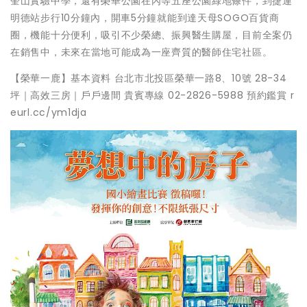
奎山實驗中學，還有榮華公園在內等五座公園綠地條件，到捷運
明德站步行10分鐘內，開車5分鐘就能到達天母SOGO百貨商
圈，機能十分便利，吸引不少榮總、振興醫生購屋，目前全案仍
在銷售中，未來在當地可能成為一座齊質的醫師住宅社區。
【榮華一鹿】基本資料 台北市北投區榮華一路8、10號 28-34
坪｜高效三房｜戶戶邊間 貴賓專線 02-2826-5988 預約鑑賞 r
eurl.cc/ym1dja