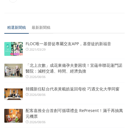
精選新聞稿
最新新聞稿
FLOC唯一基督徒專屬交友APP，基督徒的新福音
2021/03/29
「北上次數」成花東備孕夫妻困境！宜蘊串聯花蓮門諾
醫院：減輕交通、時間、經濟負擔
2026/08/06
韓國新任駐台代表黃載皓返回母校 巧遇文化大學同窗
2026/08/06
配客嘉推全台首創可循環禮盒 RePresent！滿千再抽萬
元機票
2026/08/06