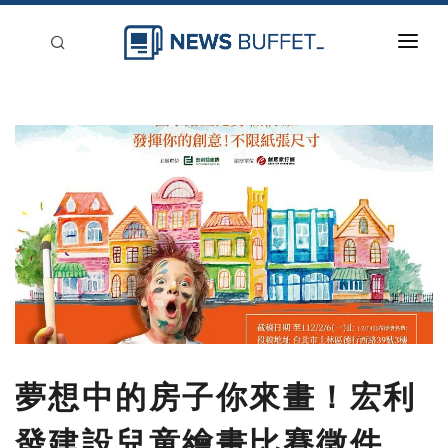
回到首頁
新聞稿分類
登入
刊登
夢想中的房子你來畫！宏利
發建設兒童繪畫比賽徵件