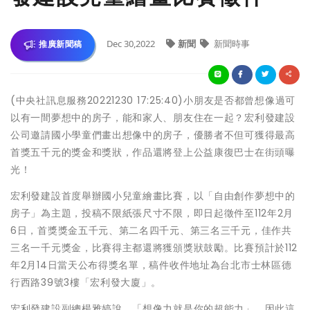
Dec 30,2022
新聞
新聞時事
推廣新聞稿
(中央社訊息服務20221230 17:25:40)小朋友是否都曾想像過可
以有一間夢想中的房子，能和家人、朋友住在一起？宏利發建設
公司邀請國小學童們畫出想像中的房子，優勝者不但可獲得最高
首獎五千元的獎金和獎狀，作品還將登上公益康復巴士在街頭曝
光！
宏利發建設首度舉辦國小兒童繪畫比賽，以「自由創作夢想中的
房子」為主題，投稿不限紙張尺寸不限，即日起徵件至112年2月
6日，首獎獎金五千元、第二名四千元、第三名三千元，佳作共
三名一千元獎金，比賽得主都還將獲頒獎狀鼓勵。比賽預計於112
年2月14日當天公布得獎名單，稿件收件地址為台北市士林區德
行西路39號3樓「宏利發大廈」。
宏利發建設副總楊雅婷說，「想像力就是你的超能力」，因此這