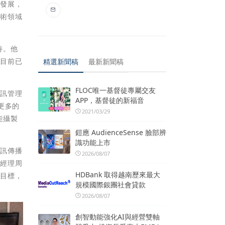
涯發展，
學術領域
待。他
，目前已
精選新聞稿
最新新聞稿
FLOC唯一基督徒專屬交友
資訊管理
APP，基督徒的新福音
更多的
2021/03/29
能攝製
鎧應 AudienceSense 臉部辨
識功能上市
資訊傳播
2026/08/07
部經理周
HDBank 取得越南歷來最大
的目標，
規模國際銀團社會貸款
2026/08/07
創智動能強化AI與經營雙軸