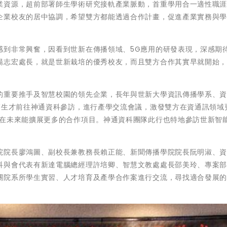
業資源，超前部署師生學術研究接軌產業脈動，首重學用合一適性職
企業校友的居中協調，希望雙方都能透過合作計畫，促進產業實務與
感到非常興奮，因看到世新在傳播領域、5G應用的研發表現，深感期
楊志宏處長，就是世新栽培的優秀校友，而且雙方合作其實早就開始
的重要推手及智慧校園的領先企業，長年與世新大學資訊傳播學系、
師生才前往神通資科參訪，進行產學交流會議，激發雙方在資通訊領域
待在未來能擴展更多的合作項目。神通資科團隊此行也特地參訪世新智
院院長廖鴻圖、副校長兼教務長賴正能、新聞傳播學院院長阮明淑、
科與會代表有新達電腦總經理許培卿、智慧文教處處長邵美玲、專案
關院系所學生實習、人才培育及產學合作案進行交流，尋找適合發展