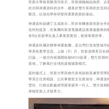
世新大學校長陳清河表示，世新積極鏈結政府、企
此次與神通資科的合作，建基於雙方長期的交流與
匯流，以強化學術研發與產業創新的連結。
神通資科副總丁玉成表示，對於有機會跟世新合作
也特別提及，在集團內新達電腦產品推廣處服務的
有5位世新學生進入事業群實習，發揮專業所學。
神通資科屬於聯華神通集團，是台灣打造智慧城市
學系有產學交流。上個（11）月，世新資傳系百名
討論，一個月內就展開校級MOU簽署，雙方皆期
基地，了解風行全球的虛擬攝製模式。
簽約儀式上，世新大學與會代表有副校長兼管理學
學系主任黃昭謀、公共事務室主任唐淑珍，神通資
瑩珍、行銷企劃處經理羅韋盛等一行人，雙方就相
厚植世新人才競爭力。