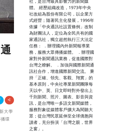
社，是台灣最具影響力的新聞媒
體。 經歷組織改造，1973年中央
社改組為股份有限公司，以企業方
式經營；隨著民主化發展，1996年
依據「中央通訊社設置條例」改制
為財團法人，定位為全民共有的國
家通訊社，獨立超然執行三大法定
任務： ．辦理國內外新聞報導業
神通
務，服務大眾傳播媒體。 ．辦理國
家對外新聞通訊業務，促進國際對
台灣之瞭解。 ．加強與國際新聞通
訊社合作，增進國際新聞交流。 秉
持「正確、領先、客觀、翔實」的
基本原則，中央社專業新聞團隊每
天以中、英、日文即時對外發出上
千則新聞、照片、圖表、影音與資
訊，是台灣唯一多語文新聞媒體，
服務對象從媒體客戶擴大為閱聽大
世新大學
眾；從台灣民眾延伸至全球僑胞與
傳播環
讀者，充分扮演「台灣之眼，世界
之窗」。