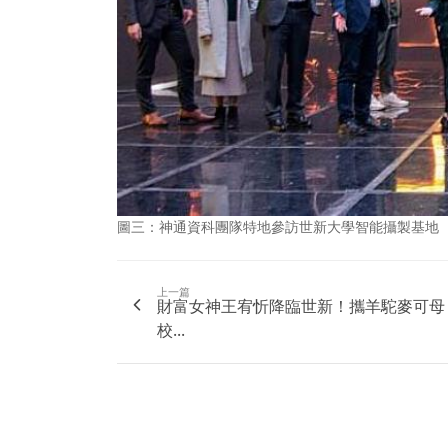
圖三：神通資科團隊特地參訪世新大學智能攝製基地
上一篇
財富女神王宥忻降臨世新！攜羊駝麥可母
校...