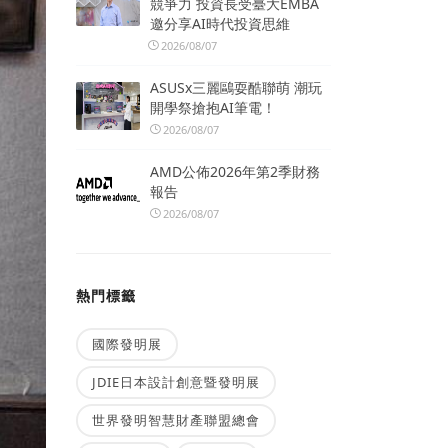
競爭力 投資長受臺大EMBA
邀分享AI時代投資思維
2026/08/07
ASUSx三麗鷗耍酷聯萌 潮玩
開學祭搶抱AI筆電！
2026/08/07
AMD公佈2026年第2季財務
報告
2026/08/07
熱門標籤
國際發明展
JDIE日本設計創意暨發明展
世界發明智慧財產聯盟總會