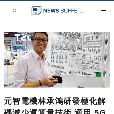
回到首頁
新聞稿分類
登入
刊登
元智電機林承鴻研發極化解
碼減少運算量技術 適用 5G