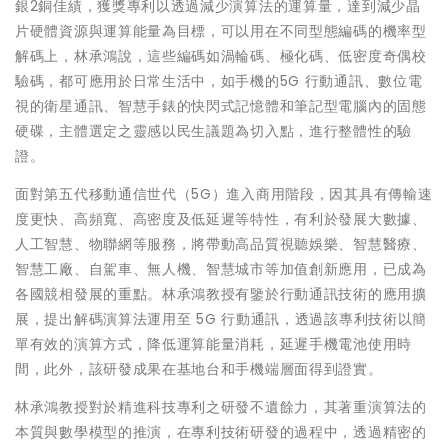
銀2銅佳績，獲獎專利以透過減少演算法的運算量，達到減少晶
片硬體資源與運算能量為目標，可以用在不同型態編碼的機率型
解碼上，林承鴻說，這些編碼如渦輪碼、極化碼、低密度奇偶校
驗碼，都可應用於日常生活中，如手機的5G 行動通訊、數位電
視的衛星通訊、智慧手錶的快閃式記憶體和筆記型電腦內的固態
硬碟，主體選定之靈感以民生議題為切入點，進行整體性的驗
證。
面對第五代移動通信世代（5G）進入商用階段，因其具有傳輸速
度更快、高頻寬、高密度及低延遲等特性，有利於發展大數據、
人工智慧、物聯網等服務，將帶動高品質視聽娛樂、智慧醫療、
智慧工廠、自駕車、無人機、智慧城市等加值創新應用，已成為
各國競相發展的重點。林承鴻教授有鑒於行動通訊技術的應用擴
展，提出解碼演算法運用至 5G 行動通訊，透過該專利技術以簡
單有效的演算方式，降低運算能量消耗，延遲手機電池使用時
間，此外，該研發成果在基地台和手機端層面得到證實。
林承鴻教授對於精進科技專利之研發不遺餘力，其著重演算法的
本質與數學模型的推演，在專利技術研發的過程中，透過精密的