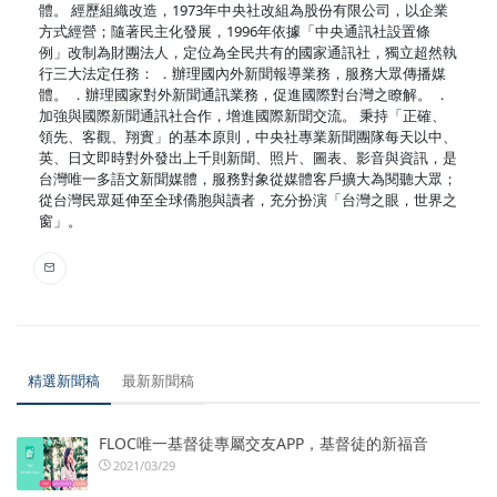
體。 經歷組織改造，1973年中央社改組為股份有限公司，以企業
方式經營；隨著民主化發展，1996年依據「中央通訊社設置條
例」改制為財團法人，定位為全民共有的國家通訊社，獨立超然執
行三大法定任務： ．辦理國內外新聞報導業務，服務大眾傳播媒
體。 ．辦理國家對外新聞通訊業務，促進國際對台灣之瞭解。 ．
加強與國際新聞通訊社合作，增進國際新聞交流。 秉持「正確、
領先、客觀、翔實」的基本原則，中央社專業新聞團隊每天以中、
英、日文即時對外發出上千則新聞、照片、圖表、影音與資訊，是
台灣唯一多語文新聞媒體，服務對象從媒體客戶擴大為閱聽大眾；
從台灣民眾延伸至全球僑胞與讀者，充分扮演「台灣之眼，世界之
窗」。
精選新聞稿
最新新聞稿
FLOC唯一基督徒專屬交友APP，基督徒的新福音
2021/03/29