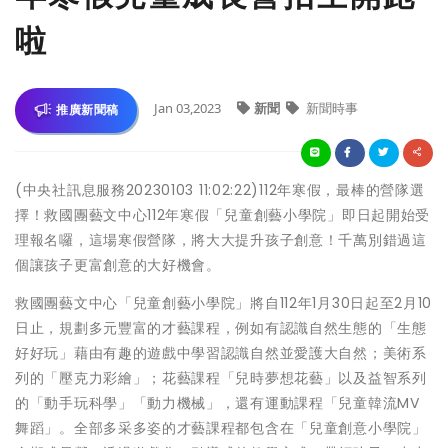
啦
Jan 03,2023
新聞
新聞時事
推廣新聞稿
(中央社訊息服務20230103 11:02:22)112年寒假，最棒的營隊選
擇！救國團藝文中心112年寒假「兒童創藝小學院」即日起開始受
理報名囉，這場寒假營隊，將大大提升孩子創意！千萬別錯過這
個讓孩子更富創意的大好機會。
救國團藝文中心「兒童創藝小學院」將自112年1月30日起至2月10
日止，規劃多元豐富的才藝課程，例如有認識自然生態的「生態
好好玩」藉由有趣的遊戲中學習認識自然並愛護大自然；美術系
列的「壓克力彩繪」；花藝課程「兒時夢想花藝」以及益智系列
的「動手玩科學」「動力機械」，還有運動課程「兒童韓流MV
舞蹈」。全部多采多姿的才藝課程都包含在「兒童創意小學院」