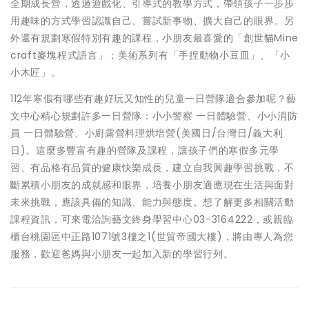
全期成長營，透過遊戲化、引導式的教學方式，帶領孩子一步步
用趣味的方式學習認識自己、嘗試新事物、擴大自己的眼界。另
外還有規劃寒假特別有趣的課程，小朋友最喜愛的「創世貓Mine
craft麥塊程式語言」；美術系列有「手捏動物小豆皿」、「小
小木匠」。
112年寒假有哪些有趣好玩又知性的兒童一日營隊適合參加呢？藝
文中心精心規劃許多一日營隊：小小警察 一日體驗營、小小消防
員 一日體驗營、小廚露營料理烘培營(美國日/台灣日/義大利
日)。這麼多豐富有趣的營隊及課程，讓孩子們的寒假多元學
習、有品格有品質的健康快樂成長，建立自我興趣學習挑戰，不
斷累積小朋友的成就感和眼界，培養小朋友適應現在生活與面對
未來挑戰，應該具備的知識、能力與態度。想了解更多相關活動
課程資訊，可來電洽詢藝文終身學習中心03-3164222，或親臨
櫃台桃園區中正路1071號3樓之1(世貿帝國大樓)，將由專人為您
服務，歡迎爸媽與小朋友一起加入新的學習行列。