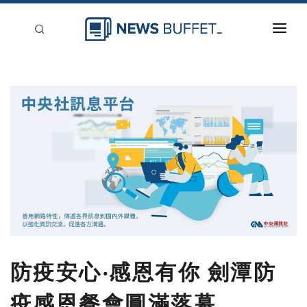
回到首頁
新聞稿分類
登入
刊登
防疫安心‧感恩有你 劍潭防
疫感恩餐會圓滿落幕