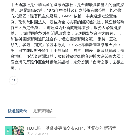
中央通訊社是中華民國的國家通訊社，是台灣最具影響力的新聞媒
體。 經歷組織改造，1973年中央社改組為股份有限公司，以企業
方式經營；隨著民主化發展，1996年依據「中央通訊社設置條
例」改制為財團法人，定位為全民共有的國家通訊社，獨立超然執
行三大法定任務： ．辦理國內外新聞報導業務，服務大眾傳播媒
體。 ．辦理國家對外新聞通訊業務，促進國際對台灣之瞭解。 ．
加強與國際新聞通訊社合作，增進國際新聞交流。 秉持「正確、
領先、客觀、翔實」的基本原則，中央社專業新聞團隊每天以中、
英、日文即時對外發出上千則新聞、照片、圖表、影音與資訊，是
台灣唯一多語文新聞媒體，服務對象從媒體客戶擴大為閱聽大眾；
從台灣民眾延伸至全球僑胞與讀者，充分扮演「台灣之眼，世界之
窗」。
精選新聞稿
最新新聞稿
FLOC唯一基督徒專屬交友APP，基督徒的新福音
2021/03/29