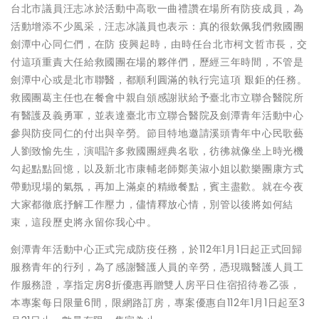
台北市議員汪志冰於活動中高歌一曲禮讚在場所有防疫成員，為
活動增添不少風采，汪志冰議員也表示：真的很欽佩我們救國團
劍潭中心同仁們，在防 疫興起時，由時任台北市柯文哲市長，交
付這項重責大任給救國團在場的夥伴們，歷經三年時間，不管是
劍潭中心或是北市聯醫，都順利圓滿的執行完這項 艱鉅的任務。
救國團葛主任也在餐會中親自頒感謝狀給予臺北市立聯合醫院所
有醫護及義勇軍，並表達臺北市立聯合醫院及劍潭青年活動中心
參與防疫同仁的付出與辛勞。節目特地邀請溪頭青年中心民歌藝
人劉致愉先生，演唱許多救國團經典名歌，彷彿就像坐上時光機
勾起點點回憶，以及新北市康輔老師鄭美淑小姐以歡樂團康方式
帶動現場的氣氛，再加上滿桌的精緻餐點，賓主盡歡。就在今夜
大家都徹底抒解工作壓力，儘情釋放心情，別管以後將如何結
束，這段歷史將永留你我心中。
劍潭青年活動中心正式完成防疫任務，於112年1月1日起正式回歸
服務青年的行列，為了感謝醫護人員的辛勞，憑現職醫護人員工
作服務證，享指定房8折優惠再贈雙人房平日住宿招待卷乙張，
本專案每日限量6間，限網路訂房，專案優惠自112年1月1日起至3