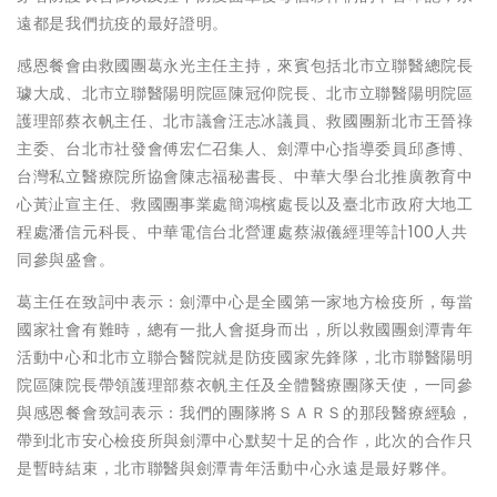
遠都是我們抗疫的最好證明。
感恩餐會由救國團葛永光主任主持，來賓包括北市立聯醫總院長
璩大成、北市立聯醫陽明院區陳冠仰院長、北市立聯醫陽明院區
護理部蔡衣帆主任、北市議會汪志冰議員、救國團新北市王晉祿
主委、台北市社發會傅宏仁召集人、劍潭中心指導委員邱彥博、
台灣私立醫療院所協會陳志福秘書長、中華大學台北推廣教育中
心黃沚宣主任、救國團事業處簡鴻檳處長以及臺北市政府大地工
程處潘信元科長、中華電信台北營運處蔡淑儀經理等計100人共
同參與盛會。
葛主任在致詞中表示：劍潭中心是全國第一家地方檢疫所，每當
國家社會有難時，總有一批人會挺身而出，所以救國團劍潭青年
活動中心和北市立聯合醫院就是防疫國家先鋒隊，北市聯醫陽明
院區陳院長帶領護理部蔡衣帆主任及全體醫療團隊天使，一同參
與感恩餐會致詞表示：我們的團隊將ＳＡＲＳ的那段醫療經驗，
帶到北市安心檢疫所與劍潭中心默契十足的合作，此次的合作只
是暫時結束，北市聯醫與劍潭青年活動中心永遠是最好夥伴。