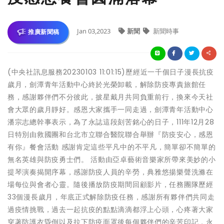
Jan 03,2023
新聞
新聞時事
推廣新聞稿
(中央社訊息服務20230103 11:01:15)歷經近一千個日子漫長抗疫
歲月，劍潭青年活動中心終於光榮卸載，解除防疫專責旅館任
務，感謝夥伴們不分彼此，披星戴月共同負重前行，換來今天社
會大眾的歲月靜好。感恩大家攜手一同走過，劍潭青年活動中心
潘宗志總幹事表示，為了永誌這段刻苦銘心的日子，111年12月28
日特別由救國團和台北市立聯合醫院聯合舉辦『防疫安心，感恩
有你』餐會活動 感謝肯定這些平凡中的不平凡，簡單卻不簡單的
無名英雄與防疫勇士們。 活動由亞卓藝術音樂家所帶來美妙的小
提琴演奏揭開序幕，感謝防疫人員的辛勞，典雅悠揚樂聲洗滌在
場每位與會者心靈。隨後播放防疫期間回顧影片，任務團隊歷經
33個漫長歲月，年底正式解除防疫任務，感謝所有夥伴們共同走
過疫情挑戰，過去一起抗疫的點點滴滴都浮上心頭，心疼著大家
穿著防護衣昏倒以及拉下防疫面罩後每個夥伴們的辛苦印記，永