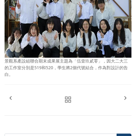
景觀系產設組聯合期末成果展主題為「伍壹玖貳零」，因大二大三
的工作室分別是519和520，學生將2個代號結合，作為對設計的告
白。