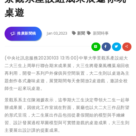
桌遊
Jan 03,2023
新聞
新聞時事
推廣新聞稿
(中央社訊息服務20230103 13:15:00)中華大學景觀系產設組大
二大三生上周舉行聯合期末成果展，大三生將廢棄風機葉扇回收
再利用，開發一系列戶外傢俱與空間裝置，大二生則以桌遊為主
題創作各式趣味桌遊，展覽期間每天會開放2桌遊戲，邀請全校
師生一起來玩桌遊。
景觀系系主任陳湘媛表示，這學期大三生決定帶領大二生一起舉
辦成果展，因彼此工作室就在對面，展廳也以大二大三作品對望
的形式呈現，大二生展出作品包括從暑假開始的模型與手繪練
習、設計發展過程草圖模型與可實體遊戲的桌遊成果，大三生則
主要展出設計課的提案成果。