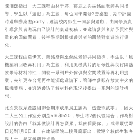
陳湘媛指出，大二課程由林于婷、蔡鹿之與巫銘紘老師共同指
導，學生以「遊戲」為主題，每位同學開發2套桌遊，期中評圖
時還舉辦桌遊party，邀請校內師生一同參與遊戲，由同學負責
引導參與者遊玩自己設計的桌遊初稿，並邀請參與者給予質性與
量化的回饋問卷，後半學期則根據參與者的回饋對桌遊進行優
化。
大三課程由羅伊真、簡銘彥與巫銘紘老師共同指導，學生以「風
機葉扇回收再利用」為主題，利用風機葉片的耐候性與良好隔熱
效果等材料特性，開發一系列戶外傢俱與空間裝置等再利用提
案，去年更在台電再生能源處邀請下，讓師生參觀存放於中火的
風機葉扇，並透過參訪了解材料的現況後提出一系列的設計構
想。
此次景觀系產設組聯合期末成果展主題為「伍壹玖貳零」，因大
二大三的工作室分別是519和520，學生將2個代號結合，作為對
設計的告白「就算做設計再怎麼累，我依舊愛你。」成果展從即
日起到1月6日止，在建築學院二樓展廳展出，歡迎全校師生和各
界人士一起來參觀玩桌遊。