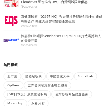
Cloudmax 匯智推出 .tw／.台灣網域限時優惠
2026/08/06
真健康醫療（02697.HK）與天津具身智能創新中心達成
戰略合作 共建具身智能醫療產業生態
2026/08/06
陳嘉樺Ella選擇Sennheiser Digital 6000打造震撼動人
的青春狂歡
2026/08/06
熱門標籤
北市圖
國際發明展
中國文化大學
SocialLab
OpView
世界發明智慧財產聯盟總會
JDIE日本設計創意暨發明展
台灣發明商品促進協會
Microchip
永春分館