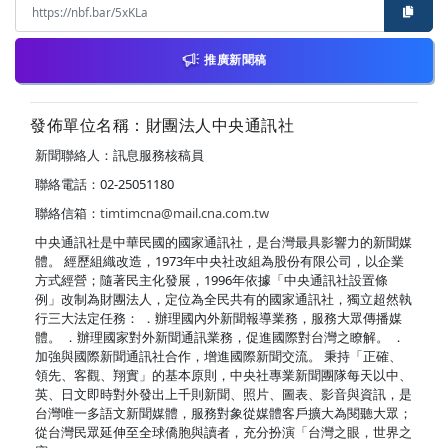
推廣新聞稿
發佈單位名稱：財團法人中央通訊社
新聞聯絡人：訊息服務核稿員
聯絡電話：02-25051180
聯絡信箱：
timtimcna@mail.cna.com.tw
中央通訊社是中華民國的國家通訊社，是台灣最具影響力的新聞媒
體。 經歷組織改造，1973年中央社改組為股份有限公司，以企業
方式經營；隨著民主化發展，1996年依據「中央通訊社設置條
例」改制為財團法人，定位為全民共有的國家通訊社，獨立超然執
行三大法定任務： ．辦理國內外新聞報導業務，服務大眾傳播媒
體。 ．辦理國家對外新聞通訊業務，促進國際對台灣之瞭解。 ．
加強與國際新聞通訊社合作，增進國際新聞交流。 秉持「正確、
領先、客觀、翔實」的基本原則，中央社專業新聞團隊每天以中、
英、日文即時對外發出上千則新聞、照片、圖表、影音與資訊，是
台灣唯一多語文新聞媒體，服務對象從媒體客戶擴大為閱聽大眾；
從台灣民眾延伸至全球僑胞與讀者，充分扮演「台灣之眼，世界之