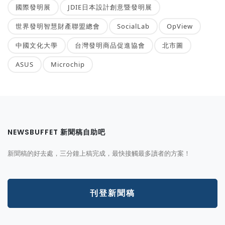
國際發明展
JDIE日本設計創意暨發明展
世界發明智慧財產聯盟總會
SocialLab
OpView
中國文化大學
台灣發明商品促進協會
北市圖
ASUS
Microchip
NEWSBUFFET 新聞稿自助吧
新聞稿的好去處，三分鐘上稿完成，最快接觸最多讀者的方案！
刊登新聞稿