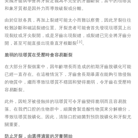
美國牙髓病學會將牙裂定義為不完全的牙齒斷裂，當中的琺瑯質
和象牙質都是因外力而導致破裂或分離。
由於症狀各異，再加上裂縫可能太小而難以察覺，因此牙裂往往
較難診斷和確認裂縫位置。牙裂患者可能會首先發現琺瑯質上出
現裂紋或牙尖裂開，或是牙齒出現裂縫，或裂縫已完全將牙齒分
[3]
開，甚至可能直接出現垂直牙根斷裂
。
脆弱的琺瑯質在受壓時會容易斷裂
在大部分牙裂個案中，因年齡增長而造成的初期牙齒脫礦化可能
已經一直存在。在這種情況下，牙齒會長期暴露在能夠引致侵蝕
的物質中，繼而導致琺瑯質不穩固和變得脆弱，令牙齒在受壓時
容易斷裂。
此外，因蛀牙被侵蝕掉的琺瑯質可令牙齒變得脆弱而且容易脫
落。在我們口腔的生物群中，細菌會製造酸性物質來分解糖分，
導致琺瑯質脫礦化。因此，清除口腔細菌對預防脫礦化和牙裂尤
關重要。
防止牙裂，由選擇適當的牙膏開始