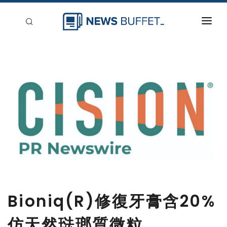
回到首頁
新聞稿分類
登入
刊登
Bioniq(R)修復牙膏含20%
仿天然琺瑯質微粒