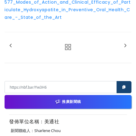
577_Modes_of_Action_and_Clinical_Efficacy_of_Part
iculate_Hydroxyapatite_in_Preventive_Oral_Health_C
are_-_State_of_the_Art
推廣新聞稿
發佈單位名稱：美通社
新聞聯絡人：Sharlene Chou