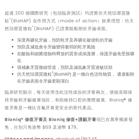
超過 200 個國際研究（包括臨床測試）均證實仿天然琺瑯質微
*
粒
(BioHAP) 在作用方式（mode of action）效果理想：仿天
*
然琺瑯質微粒
(BioHAP) 已證實能黏附於牙齒表面。
深度再礦化牙齒，預防蛀牙及再礦化被侵蛀的牙齒
預防及減低會令牙齒變得脆弱的蛀牙風險
在酸蝕和細菌侵蝕時釋放鈣質形成保護層，保護牙齒免受脫礦
化
填補象牙質微細管道，預防及減低象牙質過敏症狀
*
仿天然琺瑯質微粒
(BioHAP) 是一種白色活性物質， 通過黏附
在牙齒表面令牙齒更顯潔白
臨床研究顯示，每天使用含此活性成份的牙膏兩次，便能長期保
持牙齒和牙齦健康強壯，有助維持口腔的整體健康。Bioniq® 修
復牙膏是一種比含氟牙膏更安全的替代產品。
Bioniq®
修復牙膏及
Bioniq
修復
+
護齦牙膏
現已在萬寧獨家發
售，分別只售港幣 $69 及港幣 $79。
Videos and Images
: shorturl.at/BKT45