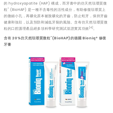
的 hydroxyapatite (HAP) 構成，而牙膏中的仿天然琺瑯質微
*
粒
(BioHAP) 是一種不含毒性的活性成分，有助修復琺瑯質上
的微細小孔，再礦化原本被脫礦化的牙齒，防止蛀牙，保持牙齒
健康和強壯，以及預防和減低牙裂的風險。含有仿天然琺瑯質微
[4]
粒的口腔護理產品經多項科學研究測試並證實其功效
。
*
含有
20
%仿天然琺瑯質微粒
(BioHAP)
的德國
Bioniq®
修復
牙膏