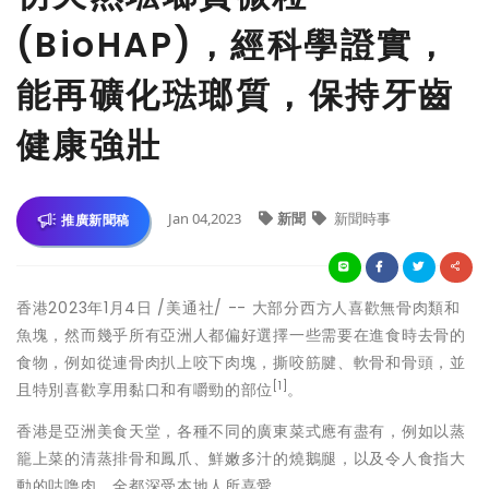
(BioHAP)，經科學證實，
能再礦化琺瑯質，保持牙齒
健康強壯
Jan 04,2023
新聞
新聞時事
推廣新聞稿
香港
2023年1月4日
/美通社/ -- 大部分西方人喜歡無骨肉類和
魚塊，然而幾乎所有亞洲人都偏好選擇一些需要在進食時去骨的
食物，例如從連骨肉扒上咬下肉塊，撕咬筋腱、軟骨和骨頭，並
[1]
且特別喜歡享用黏口和有嚼勁的部位
。
香港是亞洲美食天堂，各種不同的廣東菜式應有盡有，例如以蒸
籠上菜的清蒸排骨和鳳爪、鮮嫩多汁的燒鵝腿，以及令人食指大
動的咕噜肉，全都深受本地人所喜愛。