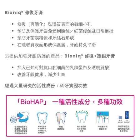
Bioniq®
修復牙膏
修復（再礦化）琺瑯質表面的微細小孔
預防及保護牙齒免受到酸蝕／細菌侵蝕及日常磨損
預防牙菌膜積聚和牙結石形成
在琺瑯質表面形成保護層，牙齒持久平滑
另提供加強牙齦防護的產品：
Bioniq®
修復
+
護齦牙膏
加入已知可對抗口腔細菌的乳鐵蛋白及透明質酸
改善牙齦健康，減少出血
經過大量研究的活性成份：
科
研
實
證
功
效