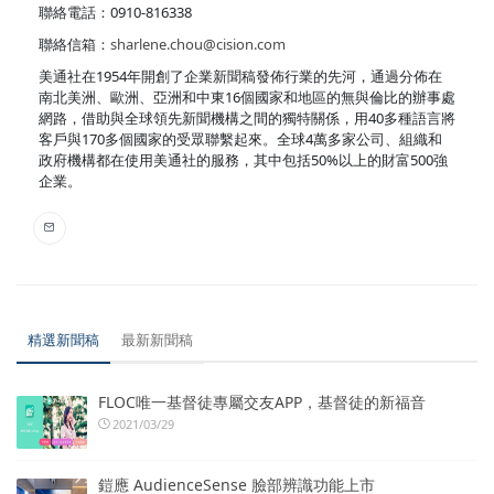
聯絡電話：0910-816338
聯絡信箱：
sharlene.chou@cision.com
美通社在1954年開創了企業新聞稿發佈行業的先河，通過分佈在
南北美洲、歐洲、亞洲和中東16個國家和地區的無與倫比的辦事處
網路，借助與全球領先新聞機構之間的獨特關係，用40多種語言將
客戶與170多個國家的受眾聯繫起來。全球4萬多家公司、組織和
政府機構都在使用美通社的服務，其中包括50%以上的財富500強
企業。
精選新聞稿
最新新聞稿
FLOC唯一基督徒專屬交友APP，基督徒的新福音
2021/03/29
鎧應 AudienceSense 臉部辨識功能上市