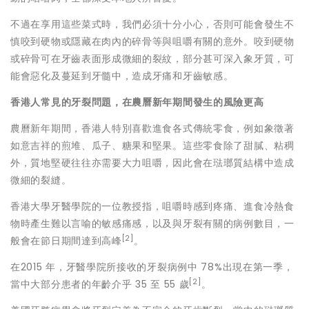
不過在享用這些菜式時，我們必須十分小心，否則可能會發生不
慎咬到硬物或隱藏在肉內的碎骨等與咀嚼有關的意外。咬到硬物
或碎骨可在牙齒表面形成微細的裂紋，部分甚可深入象牙質，可
能會惡化及蔓延到牙髓中，造成牙痛和牙齒敏感。
香港人常見的牙裂問題，在農曆新年期間發生的風險更高
農曆新年期間，香港人特別喜歡進食各式傳統零食，例如象徵著
如意吉祥的煎堆、瓜子、糖果和堅果。這些零食除了甜膩、粘稠
外，質地堅硬往往亦需要大力咀嚼，因此會在琺瑯質結構中造成
微細的裂縫。
香港大學牙醫學院的一位教授指，咀嚼時感到疼痛、進食冷熱食
物時產生難以言喻的敏感痛感，以及與牙裂有關的病例數目，一
[2]
般會在節日期間達到高峰
。
在2015 年，牙醫學院所接收的牙裂病例中 78%出現在第一季，
[2]
當中大部分患者的年齡介乎 35 至 55 歲
。