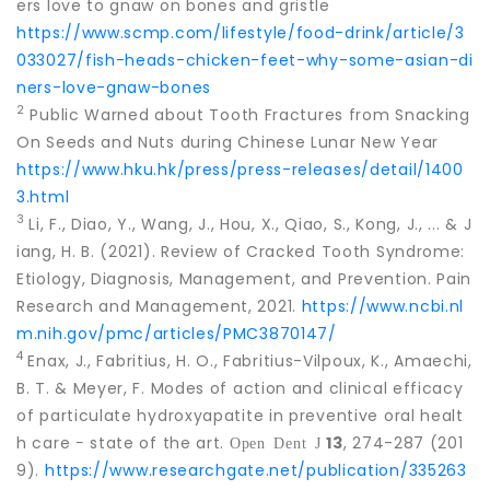
ers love to gnaw on bones and gristle
https://www.scmp.com/lifestyle/food-drink/article/3
033027/fish-heads-chicken-feet-why-some-asian-di
ners-love-gnaw-bones
2
Public Warned about Tooth Fractures from Snacking
On Seeds and Nuts during Chinese Lunar New Year
https://www.hku.hk/press/press-releases/detail/1400
3.html
3
Li, F., Diao, Y., Wang, J., Hou, X., Qiao, S., Kong, J., ... & J
iang, H. B. (2021). Review of Cracked Tooth Syndrome:
Etiology, Diagnosis, Management, and Prevention. Pain
Research and Management, 2021.
https://www.ncbi.nl
m.nih.gov/pmc/articles/PMC3870147/
4
Enax, J., Fabritius, H. O., Fabritius-Vilpoux, K., Amaechi,
B. T. & Meyer, F. Modes of action and clinical efficacy
of particulate hydroxyapatite in preventive oral healt
h care − state of the art.
13
, 274-287 (201
Open Dent J
9).
https://www.researchgate.net/publication/335263