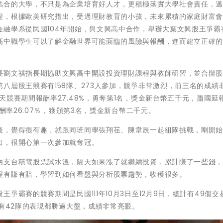
結合的大學，不只是為企業培育好人才，更積極落實大學社會責任，
程，根據歐美研究指出，受過理財教育的小孩，未來累積的家庭財富
融學系從民國104年開始，與文興高中合作，舉辦大葉文興股王爭霸
高中職學生可以了解金融世界可能面臨的風險與報酬，進而建立正確
長劉文祺指長期協助文興高中開設投資理財課程與教師研習，並合辦
八屆股王競賽有158隊、273人參加，競爭非常激烈，前三名的成績
競賽期間報酬率27.48%，勇奪第1名，獎金新台幣五千元，蕭國延
酬率26.07％，獲頒第3名，獎金新台幣二千元。
後，覺得很有趣，就跟同班同學張翔荏、陳韋辰一起組隊挑戰，剛開
出，很開心第一次參加就奪冠。
兩支台積電股票試水溫，隔天如果漲了就繼續投資，累計賺了一些錢
程有賺有賠，學習到如何看盤與分析股票趨勢，收穫很多。
爭霸賽的競賽期間是民國111年10月3日至12月9日，總計有49個交
學有42隊的表現都勝過大盤，成績非常亮眼。