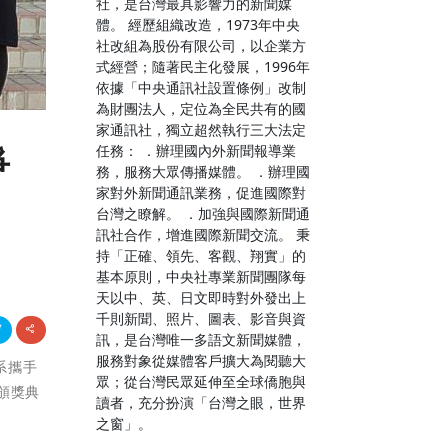
社，是台灣最具影響力的新聞媒
體。 經歷組織改造，1973年中央
社改組為股份有限公司，以企業方
式經營；隨著民主化發展，1996年
依據「中央通訊社設置條例」改制
為財團法人，定位為全民共有的國
家通訊社，獨立超然執行三大法定
任務： ．辦理國內外新聞報導業
爭
務，服務大眾傳播媒體。 ．辦理國
家對外新聞通訊業務，促進國際對
台灣之瞭解。 ．加強與國際新聞通
訊社合作，增進國際新聞交流。 秉
持「正確、領先、客觀、翔實」的
基本原則，中央社專業新聞團隊每
天以中、英、日文即時對外發出上
千則新聞、照片、圖表、影音與資
訊，是台灣唯一多語文新聞媒體，
服務對象從媒體客戶擴大為閱聽大
學系攜手
眾；從台灣民眾延伸至全球僑胞與
頒獎典
讀者，充分扮演「台灣之眼，世界
之窗」。