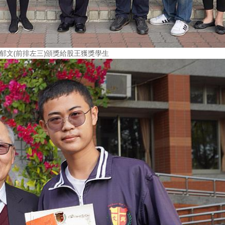
郁文(前排左三)頒獎給股王獲獎學生