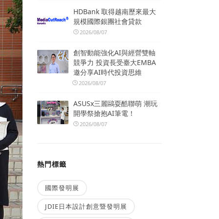
HDBank 取得越南歷來最大
規模國際銀團社會貸款
2026/08/07
創智動能強化AI與經營雙軸
競爭力 投資長受臺大EMBA
邀分享AI時代投資思維
2026/08/07
ASUSx三麗鷗耍酷聯萌 潮玩
開學祭搶抱AI筆電！
2026/08/07
熱門標籤
國際發明展
JDIE日本設計創意暨發明展