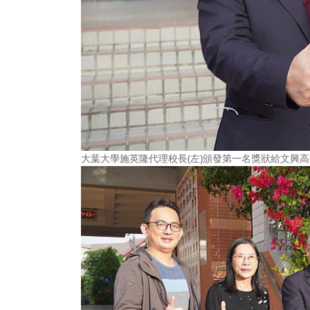
大葉大學施英隆代理校長(左)頒發第一名獎狀給文興高