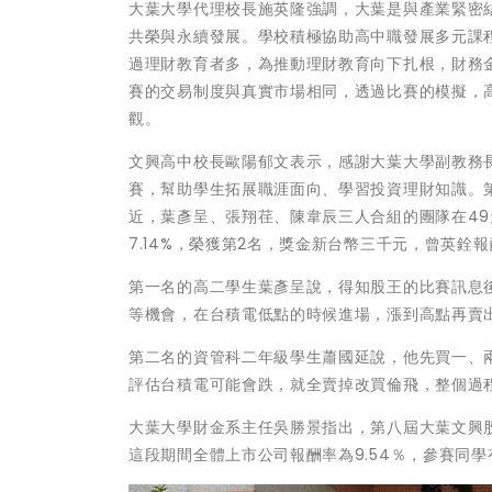
大葉大學代理校長施英隆強調，大葉是與產業緊密
共榮與永續發展。學校積極協助高中職發展多元課
過理財教育者多，為推動理財教育向下扎根，財務金
賽的交易制度與真實市場相同，透過比賽的模擬，
觀。
文興高中校長歐陽郁文表示，感謝大葉大學副教務
賽，幫助學生拓展職涯面向、學習投資理財知識。第
近，葉彥呈、張翔荏、陳韋辰三人合組的團隊在49天
7.14%，榮獲第2名，獎金新台幣三千元，曾英銓報
第一名的高二學生葉彥呈說，得知股王的比賽訊息
等機會，在台積電低點的時候進場，漲到高點再賣
第二名的資管科二年級學生蕭國延說，他先買一、
評估台積電可能會跌，就全賣掉改買倫飛，整個過
大葉大學財金系主任吳勝景指出，第八屆大葉文興股王
這段期間全體上市公司報酬率為9.54％，參賽同