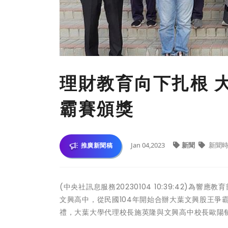
理財教育向下扎根 
霸賽頒獎
Jan 04,2023
新聞
新聞時
推廣新聞稿
(中央社訊息服務20230104 10:39:42)為響應
文興高中，從民國104年開始合辦大葉文興股王爭霸
禮，大葉大學代理校長施英隆與文興高中校長歐陽