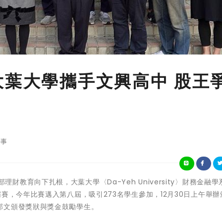
大葉大學攜手文興高中 股王
事
教育部理財教育向下扎根，大葉大學〈Da-Yeh University〉財務金融
賽，今年比賽邁入第八屆，吸引273名學生參加，12月30日上午舉辦
郁文頒發獎狀與獎金鼓勵學生。