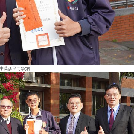
中葉彥呈同學(右)