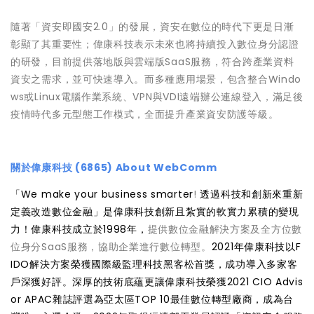
隨著「資安即國安2.0」的發展，資安在數位的時代下更是日漸
彰顯了其重要性；偉康科技表示未來也將持續投入數位身分認證
的研發，目前提供落地版與雲端版SaaS服務，符合跨產業資料
資安之需求，並可快速導入。而多種應用場景，包含整合Windo
ws或Linux電腦作業系統、VPN與VDI遠端辦公連線登入，滿足後
疫情時代多元型態工作模式，全面提升產業資安防護等級。
關於偉康科技 (6865) About WebComm
「We make your business smarter
!
透過科技和創新來重新
定義改造數位金融」是偉康科技創新且紮實的軟實力累積的變現
力！偉康科技成立於1998年，
提供數位金融解決方案及全方位數
位身分SaaS服務，協助企業進行數位轉型。
2021年偉康科技以F
IDO解決方案榮獲國際級監理科技黑客松首獎，成功導入多家客
戶深獲好評。深厚的技術底蘊更讓偉康科技榮獲2021 CIO Advis
or APAC雜誌評選為亞太區TOP 10最佳數位轉型廠商，成為台