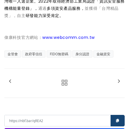
灣唯一入選企業。2022年取得經濟部工業局認證「資訊安全服務
機構能量登錄」，
通過
多項資安產品服務，
並獲得「台灣精品
獎」，自主
研發能力深受肯定。
偉康科技官方網站：
www.webcomm.com.tw
金管會
政府零信任
FIDO無密碼
身分認證
金融資安