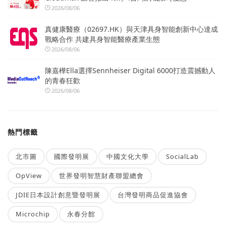
2026/08/06
真健康醫療（02697.HK）與天津具身智能創新中心達成
戰略合作 共建具身智能醫療產業生態
2026/08/06
陳嘉樺Ella選擇Sennheiser Digital 6000打造震撼動人
的青春狂歡
2026/08/06
熱門標籤
北市圖
國際發明展
中國文化大學
SocialLab
OpView
世界發明智慧財產聯盟總會
JDIE日本設計創意暨發明展
台灣發明商品促進協會
Microchip
永春分館