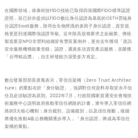
在國際領域，偉康科技FIDO技術已取得四張國際FIDO標準認證
證照，並已於亦提供以FIDO數位身分認證為基底的OETH雲端身
分認證SaaS服務，除符合生物辨識的多因子身分認證，資安規
格更是到達國際強認證等級。近年除高規格要求之金融業、傳統
製造業至NPO非營利組織皆有豐富案例外，更在去年獲得「資訊
安全服務機構能量登錄」認證，通過多項資安產品服務，並榮獲
「台灣精品獎」，自主研發能力深受多方肯定。
數位發展部部長唐鳳表示，零信任架構（Zero Trust Architec
ture）的重點在於「身分驗證」，強調對任何資料存取皆永不信
任且必須驗證為原則。2022年7月，行政院國家資通安全會報技
術服務中心說明政府推動零信任網路的計畫，逐年導入零信任網
路的3大核心機制：身分鑑別、設備鑑別，以及信任推斷，後續
將優先推動A級公務機關逐步導入，「身分認證」將成為零信任
架構的重點。