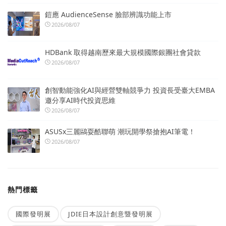
鎧應 AudienceSense 臉部辨識功能上市
2026/08/07
HDBank 取得越南歷來最大規模國際銀團社會貸款
2026/08/07
創智動能強化AI與經營雙軸競爭力 投資長受臺大EMBA
邀分享AI時代投資思維
2026/08/07
ASUSx三麗鷗耍酷聯萌 潮玩開學祭搶抱AI筆電！
2026/08/07
熱門標籤
國際發明展
JDIE日本設計創意暨發明展