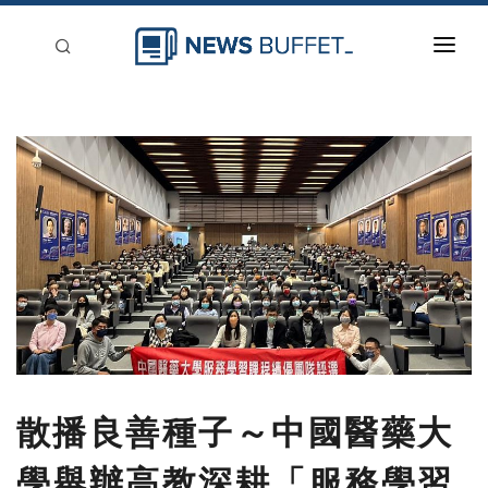
回到首頁
新聞稿分類
登入
刊登
散播良善種子～中國醫藥大
學舉辦高教深耕「服務學習