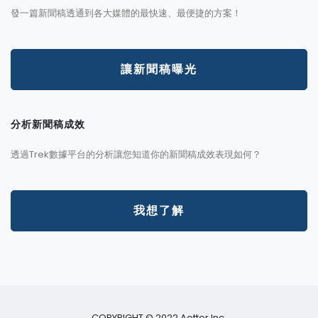
發一篇新聞稿透通到各大媒體的最快速、最便捷的方案！
讓新聞稿曝光
分析新聞稿成效
透過Trek數據平台的分析讓您知道你的新聞稿成效表現如何？
我想了解
COPYRIGHT © 2022 Aotter Inc.