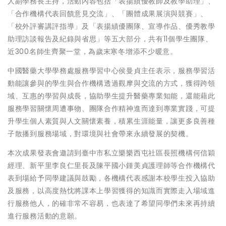
人副學務長主持，活動內容包括「表揚績優教師及教學助理」、
「合作機構代表回饋意見交流」、「團體成果展演與競賽」、
「校外評審講評指導」及「表揚績優團隊、宣導作品、優秀教學
助理訪談報告及紀錄與省思」等五大部分，共有11個學生團隊、
近300名師生齊聚一堂，為歲末寒冬增添不少暖意。
中國醫藥大學學務處服務學習中心侯曼貞主任表示，服務學習活
動能讓參與的學生與合作機構透過觀摩與交流的方式，獲得跨領
域、互惠的學習與成長，協助學生提升醫藥專業知能，還能藉此
服務學習關懷周遭事物、團隊合作精神進而達到專業實踐，可提
升學生個人素質與人文關懷素養，積累生涯能量，讓更多良善種
子散播到服務場域，對環境與社會帶來永續發展的契機。
本次成果發表會邀請到臺中市私立樂樂西屯社區長照機構何信穎
經理、新平里李良仁里長及陳平國小鍾美貞護理師等合作機構代
表到場給予同學建議與鼓勵，各機構代表感謝本校學生投入協助
及服務，以高度熱忱將課本上學習獲得的知識而實際走入場域進
行服務他人，的確非常不容易，也表達了希望同學們未來再持續
進行服務活動的意願。