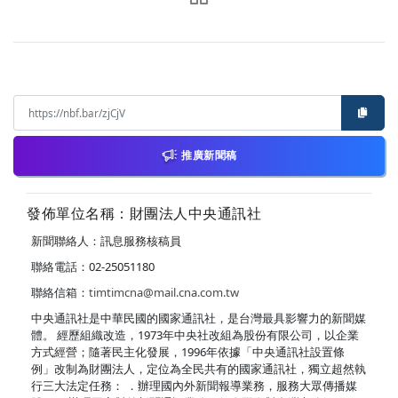
推廣新聞稿
發佈單位名稱：財團法人中央通訊社
新聞聯絡人：訊息服務核稿員
聯絡電話：02-25051180
聯絡信箱：
timtimcna@mail.cna.com.tw
中央通訊社是中華民國的國家通訊社，是台灣最具影響力的新聞媒
體。 經歷組織改造，1973年中央社改組為股份有限公司，以企業
方式經營；隨著民主化發展，1996年依據「中央通訊社設置條
例」改制為財團法人，定位為全民共有的國家通訊社，獨立超然執
行三大法定任務： ．辦理國內外新聞報導業務，服務大眾傳播媒