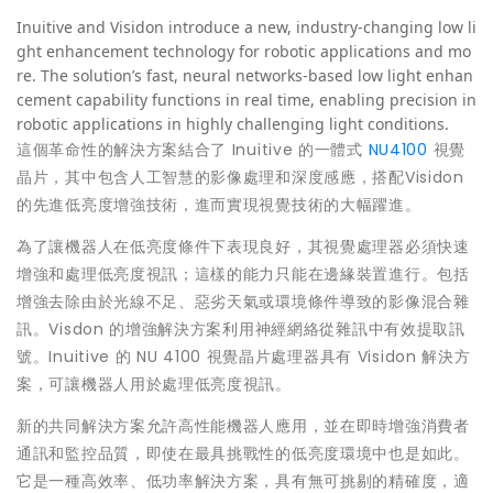
Inuitive and Visidon introduce a new, industry-changing low li
ght enhancement technology for robotic applications and mo
re. The solution’s fast, neural networks-based low light enhan
cement capability functions in real time, enabling precision in
robotic applications in highly challenging light conditions.
這個革命性的解決方案結合了 Inuitive 的一體式
NU4100
視覺
晶片，其中包含人工智慧的影像處理和深度感應，搭配Visidon
的先進低亮度增強技術，進而實現視覺技術的大幅躍進。
為了讓機器人在低亮度條件下表現良好，其視覺處理器必須快速
增強和處理低亮度視訊；這樣的能力只能在邊緣裝置進行。包括
增強去除由於光線不足、惡劣天氣或環境條件導致的影像混合雜
訊。Visdon 的增強解決方案利用神經網絡從雜訊中有效提取訊
號。Inuitive 的 NU 4100 視覺晶片處理器具有 Visidon 解決方
案，可讓機器人用於處理低亮度視訊。
新的共同解決方案允許高性能機器人應用，並在即時增強消費者
通訊和監控品質，即使在最具挑戰性的低亮度環境中也是如此。
它是一種高效率、低功率解決方案，具有無可挑剔的精確度，適