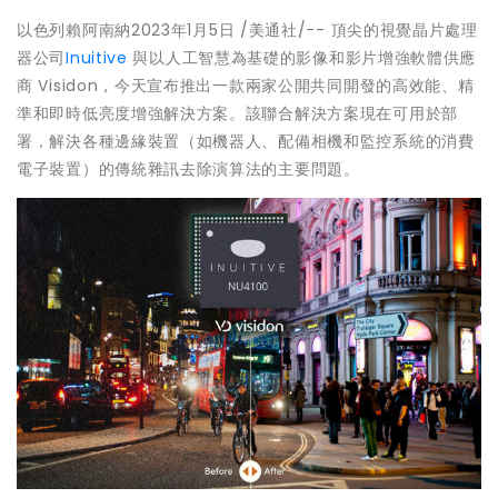
以色列賴阿南納
2023年1月5日
/美通社/-- 頂尖的視覺晶片處理
器公司
Inuitive
與以人工智慧為基礎的影像和影片增強軟體供應
商 Visidon，今天宣布推出一款兩家公開共同開發的高效能、精
準和即時低亮度增強解決方案。該聯合解決方案現在可用於部
署，解決各種邊緣裝置（如機器人、配備相機和監控系統的消費
電子裝置）的傳統雜訊去除演算法的主要問題。