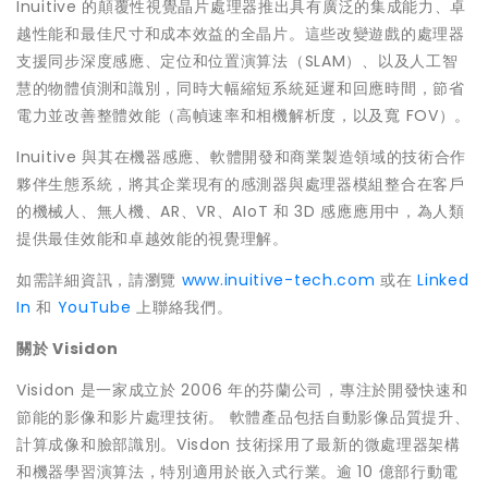
Inuitive 的顛覆性視覺晶片處理器推出具有廣泛的集成能力、卓
越性能和最佳尺寸和成本效益的全晶片。這些改變遊戲的處理器
支援同步深度感應、定位和位置演算法（SLAM）、以及人工智
慧的物體偵測和識別，同時大幅縮短系統延遲和回應時間，節省
電力並改善整體效能（高幀速率和相機解析度，以及寬 FOV）。
Inuitive 與其在機器感應、軟體開發和商業製造領域的技術合作
夥伴生態系統，將其企業現有的感測器與處理器模組整合在客戶
的機械人、無人機、AR、VR、AIoT 和 3D 感應應用中，為人類
提供最佳效能和卓越效能的視覺理解。
如需詳細資訊，請瀏覽
www.inuitive-tech.com
或在
Linked
In
和
YouTube
上聯絡我們。
關於
Visidon
Visidon 是一家成立於 2006 年的芬蘭公司，專注於開發快速和
節能的影像和影片處理技術。 軟體產品包括自動影像品質提升、
計算成像和臉部識別。Visdon 技術採用了最新的微處理器架構
和機器學習演算法，特別適用於嵌入式行業。逾 10 億部行動電