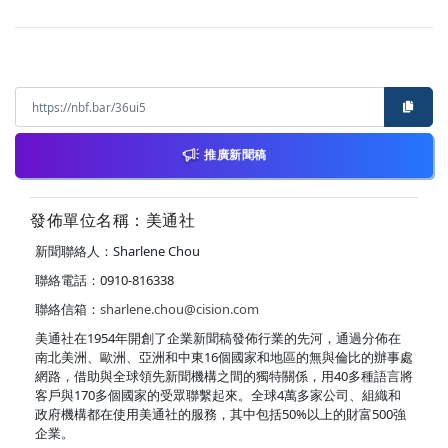
推廣新聞稿
發佈單位名稱：美通社
新聞聯絡人：Sharlene Chou
聯絡電話：0910-816338
聯絡信箱：
sharlene.chou@cision.com
美通社在1954年開創了企業新聞稿發佈行業的先河，通過分佈在
南北美洲、歐洲、亞洲和中東16個國家和地區的無與倫比的辦事處
網路，借助與全球領先新聞機構之間的獨特關係，用40多種語言將
客戶與170多個國家的受眾聯繫起來。全球4萬多家公司、組織和
政府機構都在使用美通社的服務，其中包括50%以上的財富500強
企業。