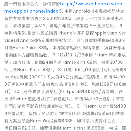
惠一門號限享乙次，詳情請洽
https://www.cht.com.tw/ho
me/apple/iphone/index
5. 申辦Android指定機款搭配特定
資費方案專案價再折2,000或3,000元優惠，一門號限享優惠乙
次，購機優惠可與VIP、老客戶年資折價優惠擇一疊加使用。 6.
申辦精采5G指定方案並購買iPhone14系列搭配AppleCare Ser
vices或Android指定機型搭配安達、明台月繳型手機保險滿3個
月送Hami Point 88點，本專案贈點於活動結束後，須符合專案
活動條件方能獲得點數。 7. 112/1/3~2/28申辦「Hami新好康成
雙」加值服務，租期24個月送Hami Point 68點、租期30/36
個月送Hami Point 88點。 8. 月繳1199元(60個月)可0元帶走B
osch洗碗機 (BOSCH 9人份45公分獨立式洗碗機，市價34,90
0元係以中華電信門市銷售該品項價格計算)、月繳1399元(48個
月) 可0元可帶走影音娛樂組(Philips 55吋4K電視/含聲霸、任
天堂Switch遊戲機及寶可夢遊戲片，市價34,370元係以中華電
信門市銷售單影音娛樂組價格計算)。 9. 「Hami Go消費滿$38
8抽獎活動」係指：於活動期間申辦精采5G購機/精采5G四季響
宴方案且須至Hami Go消費滿$388，即可享抽獎資格乙次。抽
獎日期為112.3.13。抽獎活動贈Hami Point 16,888點，轉成「亞