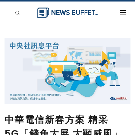
回到首頁
新聞稿分類
登入
刊登
中華電信新春方案 精采
5G「錢兔大展 大顯威風」