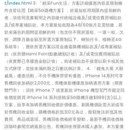
t/index.html
3. 「精采Fun生活」方案詳細優惠內容及限制條
件含皆比照【精采5G購機方案】，於最短租用期限內提前解約
者，須依同意書載明之內容繳付終端設備及/或電信費用補貼款
及/或專案補貼款。本方案最短租期為48/60個月且需預繳，若
於未滿合約期間提前解約時（包含但不限於退租、一退一租、欠
拆、調降月繳金額至所選方案限制以下、轉預付卡、移轉至4G
系統等），應依所選方案以現金繳還購機補貼款及/或專案補貼
款（依所贈Hami Point點數總額計收）及/或電信費用補貼款
（依實際已享優惠金額計收），前述補貼款不接受以刷卡或其他
方式辦理，並按未滿約期之日數比例計算。 4. 「錢兔大展 大顯
威風」優惠活動，不分手機陣營皆有優惠，iPhone 14系列可享
舊機回收加碼折2,000元，舊機換新機優惠加碼適用方案（限實
體門市）：須持 iPhone 7 或更新款 iPhone 機型至門市鑑定回
收價並購買 iPhone 14 系列搭精采5G購機月繳$999(含)以上
方案，始享有加碼舊機回收價折價優惠。新購機價款需大於或等
於舊機回收金額，購機價格折抵至0元為止，餘額無法折抵其他
費用、商品或退現。舊機回收價格經常變動，最新手機回收價格
請隨時參閱官網最新公告。舊機回收僅限本國人參加。本方案優