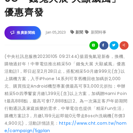
優惠齊發
Jan 05,2023
新聞
新聞時事
推廣新聞稿
(中央社訊息服務20230105 09:21:44)揚眉兔氣迎新春，換機、
購物過好年！中華電信推出精采5G「錢兔大展 大顯威風」優惠
活動註1，即日起至2月28日止，搭配精采5G月繳999元(含)以
上購機方案，入手iPhone 14系列可享舊機回收加碼折2,000
元、購買指定Android機型專案價最高可享3,000元折扣；申辦
精采5G四季饗宴月繳1,399元(含)以上方案，加碼贈Hami Poin
t最高888點，最高可拿17,888點註2。為一次滿足客戶年節期間
行動通訊及家庭娛樂的需求，中華電信也提供「精采Fun生活」
購機方案註3，月繳1,199元起即能0元帶走Bosch洗碗機(市價3
4,900元)，活動詳情請見：
https://www.cht.com.tw/hom
e/campaign/5gplan