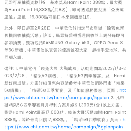
元即可享抽獎資格註9，基本獎為Hami Point 388點，最大獎
為Hami Point 16,888點(共8名)，即可透過點數兌換「亞洲萬
里通」里數，16,888點可換日本來回機票註9。
此外，即日起至2月28日，中華電信於指定門市舉辦「除舊兔新
舊機回收抽獎活動」註10，民眾持舊機辦理回收並上網登錄即可
參加抽獎，獎項包括SAMSUNG Galaxy A53、OPPO Reno 8
等5G新機，中華電信以實質的優惠號召大家一起攜手愛地球、共
同顧永續。
備註: 1. 中華電信「錢兔大展 大顯威風」活動期間為2023/1/3~2
023/2/28，「精采5G購機」、「精采5G四季饗宴」及「Hami
新好康成雙」方案詳細優惠內容請參考中華電信網路門市「精采
5G購機」、「精采5G四季饗宴」及「加值服務優惠」頁面：
htt
ps://www.cht.com.tw/home/campaign/5gplan
2. 凡申
辦精采5G四季饗宴月月得利方案月繳$ 1,399元(含)以上方案，
贈送Hami Point最高17,000點，錢兔大展活動加贈Hami Point
888點，等於最高回饋17,888點。「精采5G四季饗宴」頁面：
h
ttps://www.cht.com.tw/home/campaign/5gplanpoin