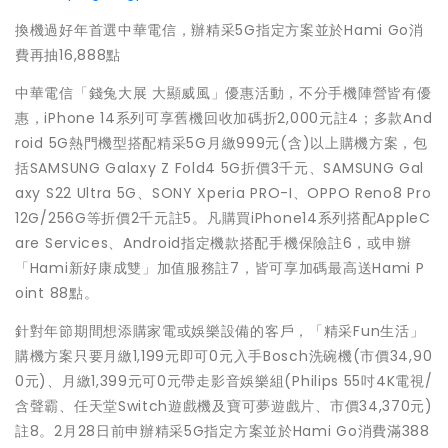
換機過好年首選中華電信，辦精采5G指定方案並於Hami Go消
費再抽16,888點
中華電信「錢兔大展 大顯威風」優惠活動，不分手機陣營皆有優
惠，iPhone 14系列可享舊機回收加碼折2,000元註4；多款And
roid 5G熱門機型搭配精采5G月繳999元(含)以上購機方案，包
括SAMSUNG Galaxy Z Fold4 5G折價3千元、SAMSUNG Gal
axy S22 Ultra 5G、SONY Xperia PRO-I、OPPO Reno8 Pro
12G/256G等折價2千元註5。凡購買iPhone14系列搭配AppleC
are Services、Android指定機款搭配手機保險註6，或申辦
「Hami新好康成雙」加值服務註7，皆可享加碼最高送Hami P
oint 88點。
針對年節期間想添購家電或娛樂設備的客戶，「精采Fun生活」
購機方案只要月繳1,199元即可0元入手Bosch洗碗機(市價34,90
0元)、月繳1,399元可0元帶走影音娛樂組(Philips 55吋4K電視/
含聲霸、任天堂Switch遊戲機及寶可夢遊戲片、市價34,370元)
註8。2月28日前申辦精采5G指定方案並於Hami Go消費滿388