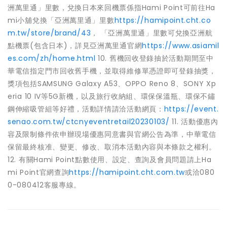
洲萬里通」里數，兌換日本來回機票係指Hami Point可前往Ha
mi小舖兌換「亞洲萬里通」里數
https://hamipoint.cht.co
m.tw/store/brand/43
， 「亞洲萬里通」里數可兌換亞洲航
點機票(包含日本)，詳見亞洲萬里通官網
https://www.asiamil
es.com/zh/home.html
10. 舊機回收登錄抽於活動期間至中
華電信指定門市回收舊手機，並取得維修單憑證即可登錄抽獎，
獎項包括SAMSUNG Galaxy A53、OPPO Reno 8、SONY Xp
eria 10 IV等5G新機，以及旅行收納組、環保保溫瓶、環保不鏽
鋼伸縮吸管組等好禮，活動詳情請洽活動網頁：
https://event.
senao.com.tw/ctcnyeventretail20230103/
11. 活動優惠內
容及限制條件依申辦現場優惠同意書與官網公告為準，中華電信
保留最終核准、變更、修改、取消本活動內容與本條款之權利。
12. 有關Hami Point點數使用、設定、查詢及會員問題請上Ha
mi Point官網查詢
https://hamipoint.cht.com.tw
或洽080
0-080412客服專線。