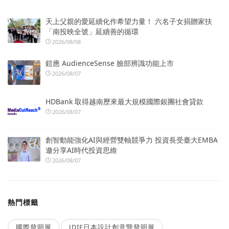
天上父親的愛延續化作希望力量！ 六名子女捐贈家扶
「南投映全號」延續善的循環
2026/08/08
鎧應 AudienceSense 臉部辨識功能上市
2026/08/07
HDBank 取得越南歷來最大規模國際銀團社會貸款
2026/08/07
創智動能強化AI與經營雙軸競爭力 投資長受臺大EMBA
邀分享AI時代投資思維
2026/08/07
熱門標籤
國際發明展
JDIE日本設計創意暨發明展