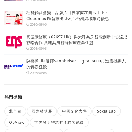
2026/08/06
社群觸及會變，品牌入口要掌握在自己手上：
Cloudmax 匯智推出 .tw／.台灣網域限時優惠
2026/08/06
真健康醫療（02697.HK）與天津具身智能創新中心達成
戰略合作 共建具身智能醫療產業生態
2026/08/06
陳嘉樺Ella選擇Sennheiser Digital 6000打造震撼動人
的青春狂歡
2026/08/06
熱門標籤
北市圖
國際發明展
中國文化大學
SocialLab
OpView
世界發明智慧財產聯盟總會