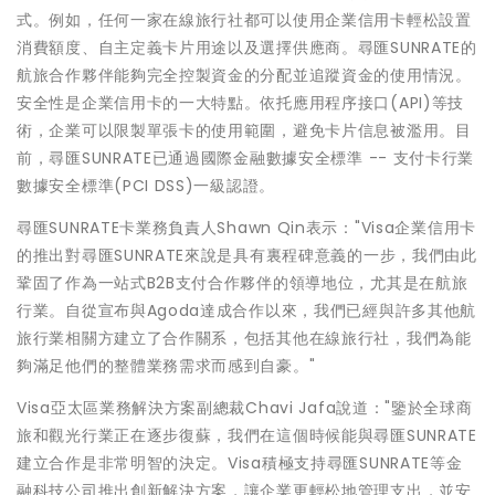
式。例如，任何一家在線旅行社都可以使用企業信用卡輕松設置
消費額度、自主定義卡片用途以及選擇供應商。尋匯SUNRATE的
航旅合作夥伴能夠完全控製資金的分配並追蹤資金的使用情況。
安全性是企業信用卡的一大特點。依托應用程序接口(API)等技
術，企業可以限製單張卡的使用範圍，避免卡片信息被濫用。目
前，尋匯SUNRATE已通過國際金融數據安全標準 -- 支付卡行業
數據安全標準(PCI DSS)一級認證。
尋匯SUNRATE卡業務負責人Shawn Qin表示："Visa企業信用卡
的推出對尋匯SUNRATE來說是具有裏程碑意義的一步，我們由此
鞏固了作為一站式B2B支付合作夥伴的領導地位，尤其是在航旅
行業。自從宣布與Agoda達成合作以來，我們已經與許多其他航
旅行業相關方建立了合作關系，包括其他在線旅行社，我們為能
夠滿足他們的整體業務需求而感到自豪。"
Visa亞太區業務解決方案副總裁Chavi Jafa說道："鑒於全球商
旅和觀光行業正在逐步復蘇，我們在這個時候能與尋匯SUNRATE
建立合作是非常明智的決定。Visa積極支持尋匯SUNRATE等金
融科技公司推出創新解決方案，讓企業更輕松地管理支出，並安