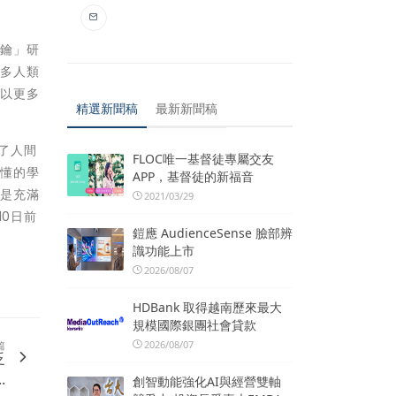
金鑰」研
諸多人類
。以更多
精選新聞稿
最新新聞稿
畫了人間
FLOC唯一基督徒專屬交友
難懂的學
APP，基督徒的新福音
，是充滿
2021/03/29
0日前
鎧應 AudienceSense 臉部辨
識功能上市
2026/08/07
HDBank 取得越南歷來最大
規模國際銀團社會貸款
2026/08/07
篇
泛
.
創智動能強化AI與經營雙軸