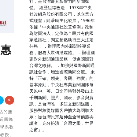
社，是台灣最具影響力的新聞媒
體。 經歷組織改造，1973年中央
社改組為股份有限公司，以企業方
式經營；隨著民主化發展，1996年
依據「中央通訊社設置條例」改制
為財團法人，定位為全民共有的國
家通訊社，獨立超然執行三大法定
優惠
任務： ．辦理國內外新聞報導業
務，服務大眾傳播媒體。 ．辦理國
家對外新聞通訊業務，促進國際對
台灣之瞭解。 ．加強與國際新聞通
訊社合作，增進國際新聞交流。 秉
持「正確、領先、客觀、翔實」的
基本原則，中央社專業新聞團隊每
天以中、英、日文即時對外發出上
千則新聞、照片、圖表、影音與資
訊，是台灣唯一多語文新聞媒體，
服務對象從媒體客戶擴大為閱聽大
生活的無
眾；從台灣民眾延伸至全球僑胞與
每週四晚
讀者，充分扮演「台灣之眼，世界
文學系教
之窗」。
聰教授、