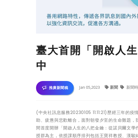
臺大首開「開啟人生
中
Jan 05,2023
新聞
新聞時
推廣新聞稿
(中央社訊息服務20230105 11:11:21)
助、疲憊與悲歡離合，面對朝發夕至的生命難題，我
間首度開辦「開啟人生的八把金鑰：從諾貝爾文學
授群為主，依授課順序排列包括王寶祥教授、漢駿