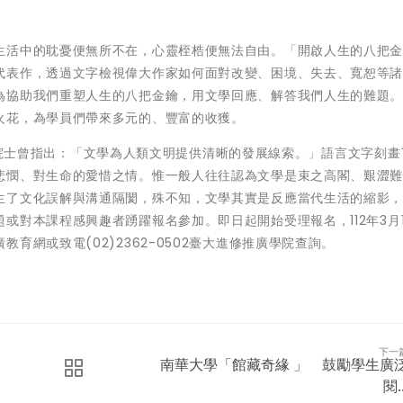
生活中的耽憂便無所不在，心靈桎梏便無法自由。「開啟人生的八把
代表作，透過文字檢視偉大作家如何面對改變、困境、失去、寬恕等
為協助我們重塑人生的八把金鑰，用文學回應、解答我們人生的難題
火花，為學員們帶來多元的、豐富的收獲。
st）院士曾指出：「文學為人類文明提供清晰的發展線索。」語言文字刻
悲憫、對生命的愛惜之情。惟一般人往往認為文學是束之高閣、艱澀
生了文化誤解與溝通隔閡，殊不知，文學其實是反應當代生活的縮影
或對本課程感興趣者踴躍報名參加。即日起開始受理報名，112年3月1
育網或致電(02)2362-0502臺大進修推廣學院查詢。
下一
南華大學「館藏奇緣 」 鼓勵學生廣
閱..