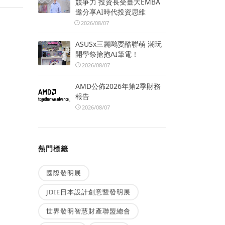
競爭力 投資長受臺大EMBA
邀分享AI時代投資思維
2026/08/07
ASUSx三麗鷗耍酷聯萌 潮玩
開學祭搶抱AI筆電！
2026/08/07
AMD公佈2026年第2季財務
報告
2026/08/07
熱門標籤
國際發明展
JDIE日本設計創意暨發明展
世界發明智慧財產聯盟總會