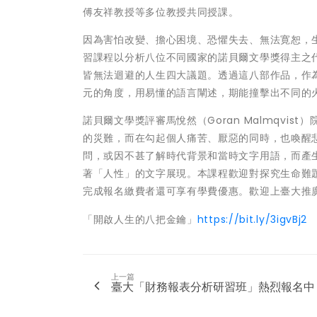
傅友祥教授等多位教授共同授課。
因為害怕改變、擔心困境、恐懼失去、無法寛恕，
習課程以分析八位不同國家的諾貝爾文學獎得主之
皆無法迴避的人生四大議題。透過這八部作品，作
元的角度，用易懂的語言闡述，期能撞擊出不同的
諾貝爾文學獎評審馬悅然（Goran Malmqvi
的災難，而在勾起個人痛苦、厭惡的同時，也喚醒
問，或因不甚了解時代背景和當時文字用語，而產
著「人性」的文字展現。本課程歡迎對探究生命難題
完成報名繳費者還可享有學費優惠。歡迎上臺大推廣教
「開啟人生的八把金鑰」
https://bit.ly/3igvBj2
上一篇
臺大「財務報表分析研習班」熱烈報名中