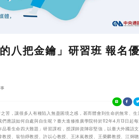
的八把金鑰」研習班 報名
事
歷經三年的疫情之苦，讓很多人有種陷入無盡困境之感，甚而體會到生命的無常、
們應該如何自處與自生呢？臺大進修推廣學院特於112年4月13日起
作品看生命四大難題」研習課程，授課師資陣容堅強，以臺大外國語
緯教授、翁怡錚教授、許以心教授、王沐嵐教授、王榮麟教授、江炯