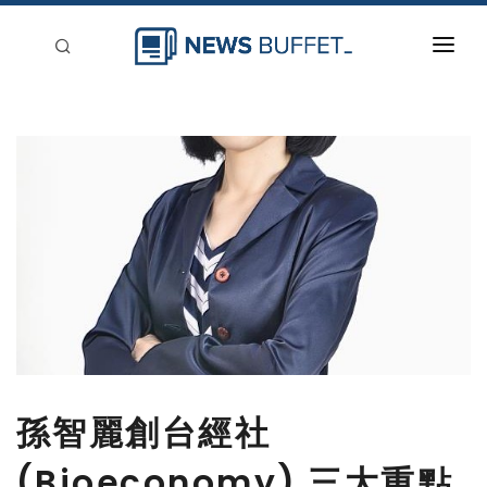
回到首頁
新聞稿分類
登入
刊登
孫智麗創台經社
(Bioeconomy) 三大重點