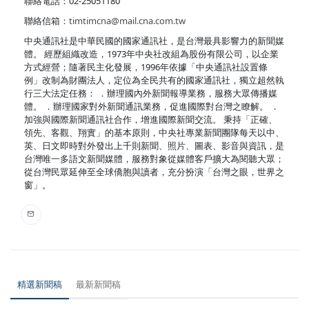
聯絡電話：02-25051180
聯絡信箱：
timtimcna@mail.cna.com.tw
中央通訊社是中華民國的國家通訊社，是台灣最具影響力的新聞媒
體。 經歷組織改造，1973年中央社改組為股份有限公司，以企業
方式經營；隨著民主化發展，1996年依據「中央通訊社設置條
例」改制為財團法人，定位為全民共有的國家通訊社，獨立超然執
行三大法定任務： ．辦理國內外新聞報導業務，服務大眾傳播媒
體。 ．辦理國家對外新聞通訊業務，促進國際對台灣之瞭解。 ．
加強與國際新聞通訊社合作，增進國際新聞交流。 秉持「正確、
領先、客觀、翔實」的基本原則，中央社專業新聞團隊每天以中、
英、日文即時對外發出上千則新聞、照片、圖表、影音與資訊，是
台灣唯一多語文新聞媒體，服務對象從媒體客戶擴大為閱聽大眾；
從台灣民眾延伸至全球僑胞與讀者，充分扮演「台灣之眼，世界之
窗」。
精選新聞稿
最新新聞稿