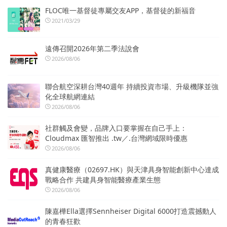
FLOC唯一基督徒專屬交友APP，基督徒的新福音
2021/03/29
遠傳召開2026年第二季法說會
2026/08/06
聯合航空深耕台灣40週年 持續投資市場、升級機隊並強
化全球航網連結
2026/08/06
社群觸及會變，品牌入口要掌握在自己手上：
Cloudmax 匯智推出 .tw／.台灣網域限時優惠
2026/08/06
真健康醫療（02697.HK）與天津具身智能創新中心達成
戰略合作 共建具身智能醫療產業生態
2026/08/06
陳嘉樺Ella選擇Sennheiser Digital 6000打造震撼動人
的青春狂歡