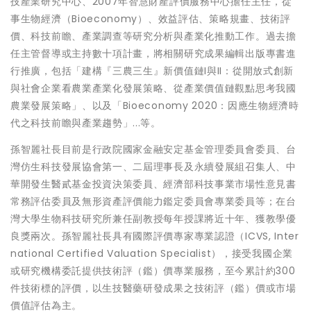
技產業研究中心、2007年智慧財產評價服務中心擔任主任，從
事生物經濟（Bioeconomy）、效益評估、策略規畫、技術評
價、科技前瞻、產業調查等研究分析與產業化推動工作。過去擔
任主管督導或主持數十項計畫，將相關研究成果編輯出版專書進
行推廣，包括「建構『三農三生』新價值鏈I與II：從開放式創新
與社會企業看農業產業化發展策略、從產業價值鏈觀點思考我國
農業發展策略」、以及「Bioeconomy 2020：因應生物經濟時
代之科技前瞻與產業趨勢」...等。
孫智麗社長目前是行政院國家金融安定基金管理委員會委員、台
灣仿生科技發展協會第一、二屆理事長及永續發展組召集人、中
華開發生醫貳基金投資決策委員、經濟部科技事業市場性意見書
常務評估委員及無形資產評價能力鑑定委員會專業委員等；在台
灣大學生物科技研究所兼任副教授每年授課將近十年、獲教學優
良獎兩次。孫智麗社長具有國際評價專家專業認證（ICVS, Inter
national Certified Valuation Specialist），接受我國企業
或研究機構委託提供技術評（鑑）價專業服務，至今累計約300
件技術標的評價，以生技醫藥研發成果之技術評（鑑）價或市場
價值評估為主。