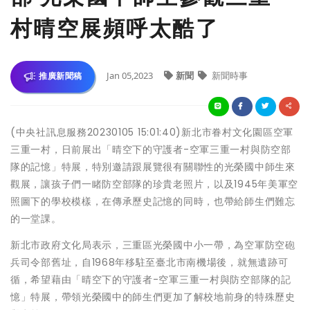
村晴空展頻呼太酷了
Jan 05,2023
新聞
新聞時事
推廣新聞稿
(中央社訊息服務20230105 15:01:40)新北市眷村文化園區空軍
三重一村，日前展出「晴空下的守護者-空軍三重一村與防空部
隊的記憶」特展，特別邀請跟展覽很有關聯性的光榮國中師生來
觀展，讓孩子們一睹防空部隊的珍貴老照片，以及1945年美軍空
照圖下的學校模樣，在傳承歷史記憶的同時，也帶給師生們難忘
的一堂課。
新北市政府文化局表示，三重區光榮國中小一帶，為空軍防空砲
兵司令部舊址，自1968年移駐至臺北市南機場後，就無遺跡可
循，希望藉由「晴空下的守護者-空軍三重一村與防空部隊的記
憶」特展，帶領光榮國中的師生們更加了解校地前身的特殊歷史