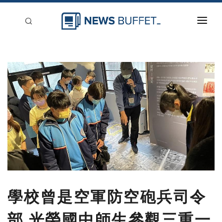
回到首頁
新聞稿分類
登入
刊登
學校曾是空軍防空砲兵司令
部 光榮國中師生參觀三重一