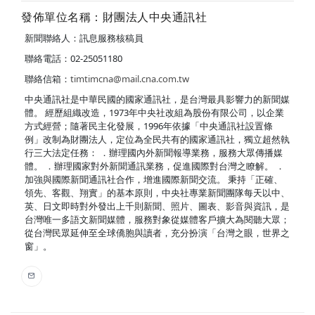
發佈單位名稱：財團法人中央通訊社
新聞聯絡人：訊息服務核稿員
聯絡電話：02-25051180
聯絡信箱：
timtimcna@mail.cna.com.tw
中央通訊社是中華民國的國家通訊社，是台灣最具影響力的新聞媒
體。 經歷組織改造，1973年中央社改組為股份有限公司，以企業
方式經營；隨著民主化發展，1996年依據「中央通訊社設置條
例」改制為財團法人，定位為全民共有的國家通訊社，獨立超然執
行三大法定任務： ．辦理國內外新聞報導業務，服務大眾傳播媒
體。 ．辦理國家對外新聞通訊業務，促進國際對台灣之瞭解。 ．
加強與國際新聞通訊社合作，增進國際新聞交流。 秉持「正確、
領先、客觀、翔實」的基本原則，中央社專業新聞團隊每天以中、
英、日文即時對外發出上千則新聞、照片、圖表、影音與資訊，是
台灣唯一多語文新聞媒體，服務對象從媒體客戶擴大為閱聽大眾；
從台灣民眾延伸至全球僑胞與讀者，充分扮演「台灣之眼，世界之
窗」。