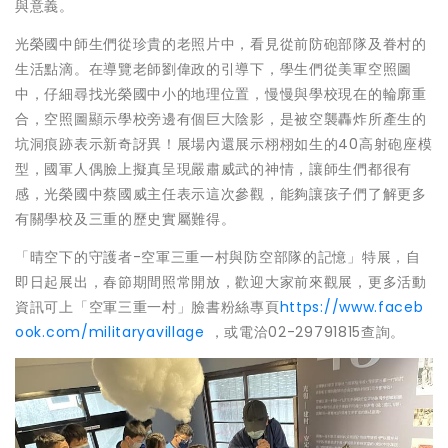
與意義。
光榮國中師生們從珍貴的老照片中，看見從前防砲部隊及眷村的
生活點滴。在導覽老師劉偉政的引導下，學生們從美軍空照圖
中，仔細尋找光榮國中小的地理位置，慢慢與學校現在的輪廓重
合，空照圖顯示學校旁邊有個巨大陰影，是被空襲轟炸所產生的
坑洞痕跡表示新奇訝異！展場內還展示栩栩如生的40高射砲座模
型，國軍人偶臉上擬真呈現嚴肅威武的神情，讓師生們都很有
感，光榮國中蔡國威主任表示這次參觀，能夠讓孩子們了解更多
有關學校及三重的歷史實屬難得。
「晴空下的守護者-空軍三重一村與防空部隊的記憶」特展，自
即日起展出，春節期間照常開放，歡迎大家前來觀展，更多活動
資訊可上「空軍三重一村」臉書粉絲專頁
https://www.faceb
ook.com/militaryavillage
，或電洽02-29791815查詢。