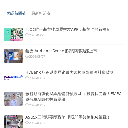
精選新聞稿
最新新聞稿
FLOC唯一基督徒專屬交友APP，基督徒的新福音
2021/03/29
鎧應 AudienceSense 臉部辨識功能上市
2026/08/07
HDBank 取得越南歷來最大規模國際銀團社會貸款
2026/08/07
創智動能強化AI與經營雙軸競爭力 投資長受臺大EMBA
邀分享AI時代投資思維
2026/08/07
ASUSx三麗鷗耍酷聯萌 潮玩開學祭搶抱AI筆電！
2026/08/07