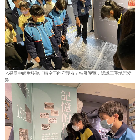
光榮國中師生聆聽「晴空下的守護者」特展導覽，認識三重地景變
遷