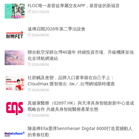
FLOC唯一基督徒專屬交友APP，基督徒的新福音
2021/03/29
遠傳召開2026年第二季法說會
2026/08/06
聯合航空深耕台灣40週年 持續投資市場、升級機隊並強
化全球航網連結
2026/08/06
社群觸及會變，品牌入口要掌握在自己手上：
Cloudmax 匯智推出 .tw／.台灣網域限時優惠
2026/08/06
真健康醫療（02697.HK）與天津具身智能創新中心達成
戰略合作 共建具身智能醫療產業生態
2026/08/06
陳嘉樺Ella選擇Sennheiser Digital 6000打造震撼動人
的青春狂歡