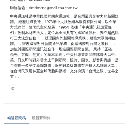
聯絡信箱：
timtimcna@mail.cna.com.tw
中央通訊社是中華民國的國家通訊社，是台灣最具影響力的新聞媒
體。 經歷組織改造，1973年中央社改組為股份有限公司，以企業
方式經營；隨著民主化發展，1996年依據「中央通訊社設置條
例」改制為財團法人，定位為全民共有的國家通訊社，獨立超然執
行三大法定任務： ．辦理國內外新聞報導業務，服務大眾傳播媒
體。 ．辦理國家對外新聞通訊業務，促進國際對台灣之瞭解。 ．
加強與國際新聞通訊社合作，增進國際新聞交流。 秉持「正確、
領先、客觀、翔實」的基本原則，中央社專業新聞團隊每天以中、
英、日文即時對外發出上千則新聞、照片、圖表、影音與資訊，是
台灣唯一多語文新聞媒體，服務對象從媒體客戶擴大為閱聽大眾；
從台灣民眾延伸至全球僑胞與讀者，充分扮演「台灣之眼，世界之
窗」。
精選新聞稿
最新新聞稿