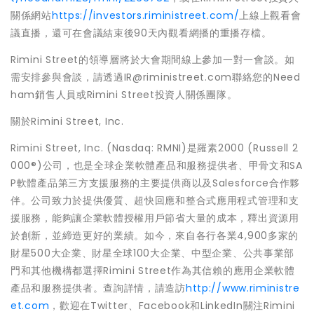
關係網站
https://investors.riministreet.com/
上線上觀看會
議直播，還可在會議結束後90天內觀看網播的重播存檔。
Rimini Street的領導層將於大會期間線上參加一對一會談。如
需安排參與會談，請透過IR@riministreet.com聯絡您的Need
ham銷售人員或Rimini Street投資人關係團隊。
關於Rimini Street, Inc.
Rimini Street, Inc. (Nasdaq: RMNI)是羅素2000 (Russell 2
000®)公司，也是全球企業軟體產品和服務提供者、甲骨文和SA
P軟體產品第三方支援服務的主要提供商以及Salesforce合作夥
伴。公司致力於提供優質、超快回應和整合式應用程式管理和支
援服務，能夠讓企業軟體授權用戶節省大量的成本，釋出資源用
於創新，並締造更好的業績。如今，來自各行各業4,900多家的
財星500大企業、財星全球100大企業、中型企業、公共事業部
門和其他機構都選擇Rimini Street作為其信賴的應用企業軟體
產品和服務提供者。查詢詳情，請造訪
http://www.riministre
et.com
，歡迎在Twitter、Facebook和LinkedIn關注Rimini