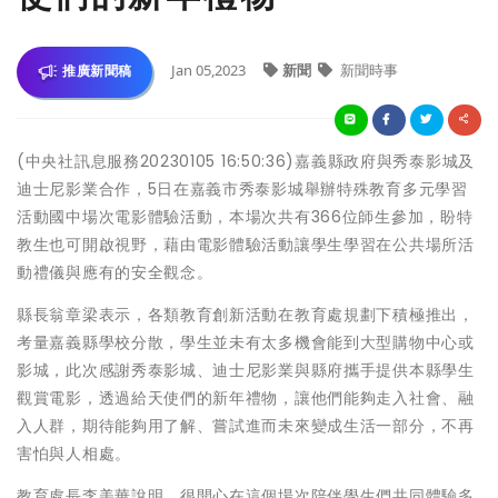
Jan 05,2023
新聞
新聞時事
推廣新聞稿
(中央社訊息服務20230105 16:50:36)嘉義縣政府與秀泰影城及
迪士尼影業合作，5日在嘉義市秀泰影城舉辦特殊教育多元學習
活動國中場次電影體驗活動，本場次共有366位師生參加，盼特
教生也可開啟視野，藉由電影體驗活動讓學生學習在公共場所活
動禮儀與應有的安全觀念。
縣長翁章梁表示，各類教育創新活動在教育處規劃下積極推出，
考量嘉義縣學校分散，學生並未有太多機會能到大型購物中心或
影城，此次感謝秀泰影城、迪士尼影業與縣府攜手提供本縣學生
觀賞電影，透過給天使們的新年禮物，讓他們能夠走入社會、融
入人群，期待能夠用了解、嘗試進而未來變成生活一部分，不再
害怕與人相處。
教育處長李美華說明，很開心在這個場次陪伴學生們共同體驗多