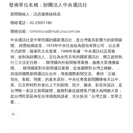
發佈單位名稱：財團法人中央通訊社
新聞聯絡人：訊息服務核稿員
聯絡電話：02-25051180
聯絡信箱：
timtimcna@mail.cna.com.tw
中央通訊社是中華民國的國家通訊社，是台灣最具影響力的新聞媒
體。 經歷組織改造，1973年中央社改組為股份有限公司，以企業
方式經營；隨著民主化發展，1996年依據「中央通訊社設置條
例」改制為財團法人，定位為全民共有的國家通訊社，獨立超然執
行三大法定任務： ．辦理國內外新聞報導業務，服務大眾傳播媒
體。 ．辦理國家對外新聞通訊業務，促進國際對台灣之瞭解。 ．
加強與國際新聞通訊社合作，增進國際新聞交流。 秉持「正確、
領先、客觀、翔實」的基本原則，中央社專業新聞團隊每天以中、
英、日文即時對外發出上千則新聞、照片、圖表、影音與資訊，是
台灣唯一多語文新聞媒體，服務對象從媒體客戶擴大為閱聽大眾；
從台灣民眾延伸至全球僑胞與讀者，充分扮演「台灣之眼，世界之
窗」。