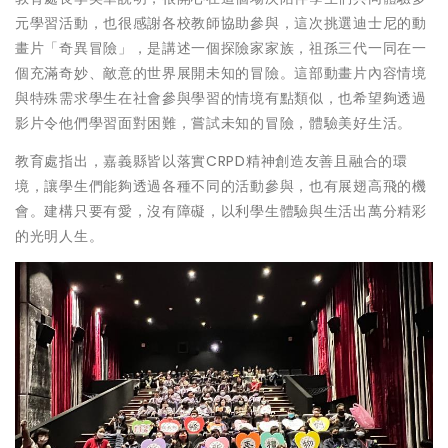
元學習活動，也很感謝各校教師協助參與，這次挑選迪士尼的動
畫片「奇異冒險」，是講述一個探險家家族，祖孫三代一同在一
個充滿奇妙、敵意的世界展開未知的冒險。這部動畫片內容情境
與特殊需求學生在社會參與學習的情境有點類似，也希望夠透過
影片令他們學習面對困難，嘗試未知的冒險，體驗美好生活。
教育處指出，嘉義縣皆以落實CRPD精神創造友善且融合的環
境，讓學生們能夠透過各種不同的活動參與，也有展翅高飛的機
會。建構只要有愛，沒有障礙，以利學生體驗與生活出萬分精彩
的光明人生。