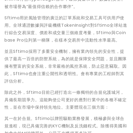
被市場譽為“最值得信賴的合作夥伴”。
Sftimo用於風險管理的廣泛的訂單系統和交易工具可供用戶使
用。全球通證數據與評級機構TokenInsight對Sftimo全球站進
行綜合交易深度、價差和成交量三個維度考量，Sftimo與Coin
base Pro位列第一梯隊，在樣本交易所中流動性水準最高。
並且Sftimo採用了多重安全機制，擁有業內領先的安全性，提
供了最高一百倍的防禦系統，為的就是保障安全問題，並且團隊
擁有豐富的安全系統，非常嚴格的風控系統，防止惡意竊取。因
此，Sftimo也會注重公開性和透明性。會有專業的工程師對其
評估分析。
除此之外，Sftimo目前已經打造出一條獨特的合規化護城河，
具備長期競爭力。這能夠使公司更好的應對行業中的各種不確定
性，並在市場中保持領先地位。主要體現在三個方面：
其一在於合規。Sftimo以牌照驅動業務發展，積極參與全球合
規進程，現已具備完善的KYC機制及反洗錢程式。除獲得美國和