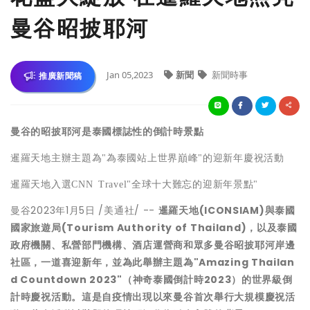
曼谷昭披耶河
Jan 05,2023
新聞
新聞時事
推廣新聞稿
曼谷的昭披耶河是泰國標誌性的倒計時景點
暹羅天地主辦主題為"
為泰國站上世界巔峰
"的迎新年慶祝活動
暹羅天地入選
CNN Travel"全球十大難忘的迎新年景點"
曼谷
2023年1月5日
/美通社/ --
暹羅天地(
ICONSIAM)與泰國
國家旅遊局(Tourism Authority of
Thailand
)，以及泰國
政府機關
、私營部門機構、酒店運營商和眾多曼谷昭披耶河岸邊
社區，一道喜迎新年，並為此舉辦主題為"
Amazing Thailan
d Countdown 2023
"（神奇泰國倒計時
2023）的世界級倒
計時慶祝活動。這是自疫情出現以來曼谷首次舉行大規模慶祝活