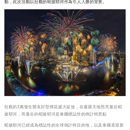
動，此次活動以壯觀的昭披耶河作為引人入勝的背景。
壯觀的3萬發生態友好型煙花盛大綻放，在暹羅天地照亮曼谷昭
披耶河，而曼谷的昭披耶河是泰國標誌性的倒計時景點
昭披耶河已經成為標誌性的全球倒計時目的地，以及泰國喜迎新