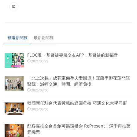
精選新聞稿
最新新聞稿
FLOC唯一基督徒專屬交友APP，基督徒的新福音
2021/03/29
「北上次數」成花東備孕夫妻困境！宜蘊串聯花蓮門諾
醫院：減輕交通、時間、經濟負擔
2026/08/06
韓國新任駐台代表黃載皓返回母校 巧遇文化大學同窗
2026/08/06
配客嘉推全台首創可循環禮盒 RePresent！滿千再抽萬
元機票