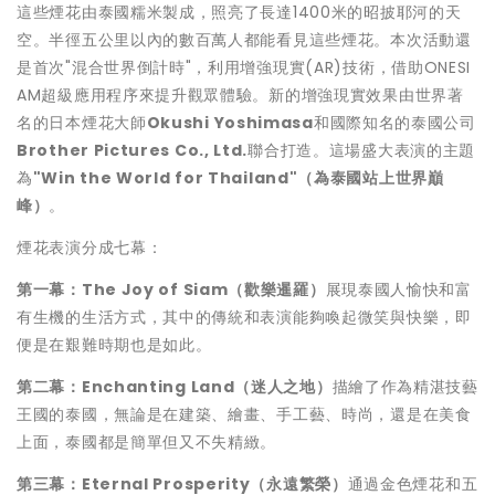
這些煙花由泰國糯米製成，照亮了長達1400米的昭披耶河的天
空。半徑五公里以內的數百萬人都能看見這些煙花。本次活動還
是首次"混合世界倒計時"，利用增強現實(AR)技術，借助ONESI
AM超級應用程序來提升觀眾體驗。新的增強現實效果由世界著
名的日本煙花大師
Okushi Yoshimasa
和國際知名的泰國公司
Brother Pictures Co., Ltd.
聯合打造。這場盛大表演的主題
為
"
Win the World for
Thailand
"（
為泰國站上世界巔
峰
）
。
煙花表演分成七幕：
第一幕：
The Joy of Siam（歡樂暹羅）
展現泰國人愉快和富
有生機的生活方式，其中的傳統和表演能夠喚起微笑與快樂，即
便是在艱難時期也是如此。
第二幕：
Enchanting Land（迷人之地）
描繪了作為精湛技藝
王國的泰國，無論是在建築、繪畫、手工藝、時尚，還是在美食
上面，泰國都是簡單但又不失精緻。
第三幕：
Eternal Prosperity（永遠繁榮）
通過金色煙花和五