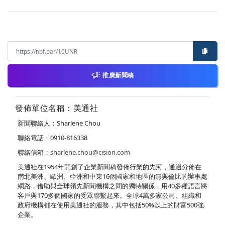
推廣新聞稿
發佈單位名稱：美通社
新聞聯絡人：Sharlene Chou
聯絡電話：0910-816338
聯絡信箱：
sharlene.chou@cision.com
美通社在1954年開創了企業新聞稿發佈行業的先河，通過分佈在
南北美洲、歐洲、亞洲和中東16個國家和地區的無與倫比的辦事處
網路，借助與全球領先新聞機構之間的獨特關係，用40多種語言將
客戶與170多個國家的受眾聯繫起來。全球4萬多家公司、組織和
政府機構都在使用美通社的服務，其中包括50%以上的財富500強
企業。