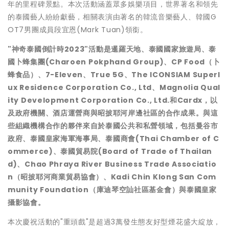
年的里程碑景點。本次活動涵蓋眾多娛樂項目，世界著名和領先
的泰國藝人紛紛獻藝，相關表演由著名的韓流音樂藝人、韓國G
OT7男團成員段宜恩(
Mark Tuan
)領銜。
"神奇泰國倒計時
2023"活動是
暹羅天地
、泰國國家旅遊局、泰
國卜蜂集團
(
Charoen Pokphand Group)
、
CP Food（卜
蜂食品）、7-Eleven、True 5G、The ICONSIAM Superl
ux Residence Corporation Co., Ltd、Magnolia Qual
ity Development Corporation Co., Ltd.和Cardx，以
及政府機關、酒店運營商與昭披耶河岸邊社區的合作成果。與這
些組織機構合作的夥伴來自於泰國公共和私營領域，包括曼谷市
政府、
泰國皇家海軍海事局
、泰國商會
(
Thai Chamber of C
ommerce)
、泰國貿易院
(
Board of Trade of
Thailan
d
)
、
Chao Phraya River Business Trade Associatio
n（昭披耶河商業貿易協會）、Kadi Chin Klong San Com
munity Foundation（庫迪琴空訕社區基金會）與泰國皇家
攝影協會。
本次慶祝活動的"重頭戲"是超過3萬發生態友好型煙花盛大綻放，