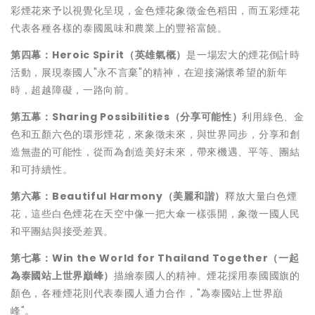
彩煙花來予以視覺化呈現，金色煙花象徵金色稻田，而五彩煙花
代表各種各樣的泰國風味和農業上的豐裕富饒。
第四幕：
Heroic Spirit（英雄氣概）
是一場宏大的煙花倒計時
活動，展現泰國人"永不言棄"的精神，在迎接滿懷希望的新年
時，超越障礙，一路向前。
第五幕：
Sharing Possibilities（分享可能性）
利用綠色、金
色和五顏六色的環形煙花，來象徵未來，與世界同步，分享和創
造無盡的可能性，從而為創造美好未來，帶來機遇、平等、團結
和可持續性。
第六幕：
Beautiful Harmony（美麗和諧）
釋放大量白色煙
花，這些白色煙花在天空中像一把大傘一樣張開，象徵一國人民
和平團結與接受差異。
第七幕：
Win the World for Thailand Together（一起
為泰國站上世界巔峰
）
描繪泰國人的精神。煙花採用泰國國旗的
顏色，各種煙花則代表泰國人通力合作，"為泰國站上世界巔
峰"。