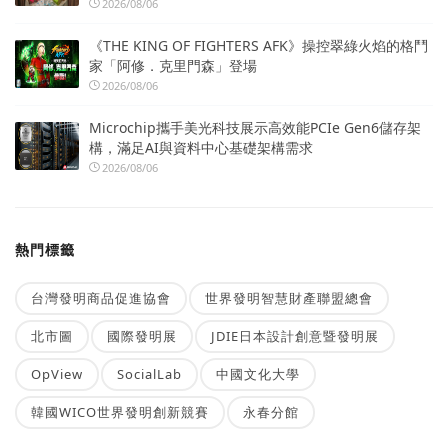
2026/08/06
《THE KING OF FIGHTERS AFK》操控翠綠火焰的格鬥
家「阿修．克里門森」登場
2026/08/06
Microchip攜手美光科技展示高效能PCIe Gen6儲存架
構，滿足AI與資料中心基礎架構需求
2026/08/06
熱門標籤
台灣發明商品促進協會
世界發明智慧財產聯盟總會
北市圖
國際發明展
JDIE日本設計創意暨發明展
OpView
SocialLab
中國文化大學
韓國WICO世界發明創新競賽
永春分館