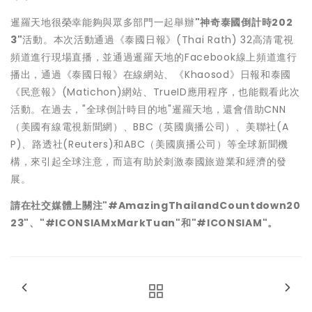
暹羅天地很榮幸能夠與眾多部門一起舉辦
"神奇泰國倒計時
202
3"
活動。本次活動通過《泰國日報》(Thai Rath) 32高清電視
頻道進行現場直播，並通過暹羅天地的Facebook線上頻道進行
播出，通過《泰國日報》在線網站、《Khaosod》日報和泰國
《民意報》(Matichon)網站、TrueID應用程序，也能觀看此次
活動。在過去，"全球倒計時目的地"暹羅天地，還會借助CNN
（美國有線電視新聞網）、BBC（英國廣播公司）、美聯社(A
P)、路透社(Reuters)和ABC（美國廣播公司）等全球新聞機
構，來引起全球注意，而這有助於刺激泰國旅遊業和經濟的發
展。
請在社交媒體上關注"
#AmazingThailandCountdown20
23"
、"
#ICONSIAMxMarkTuan"和"#ICONSIAM"。