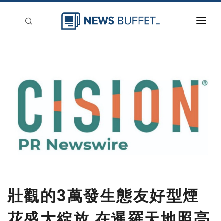
回到首頁
新聞稿分類
登入
刊登
壯觀的3萬發生態友好型煙
花盛大綻放 在暹羅天地照亮