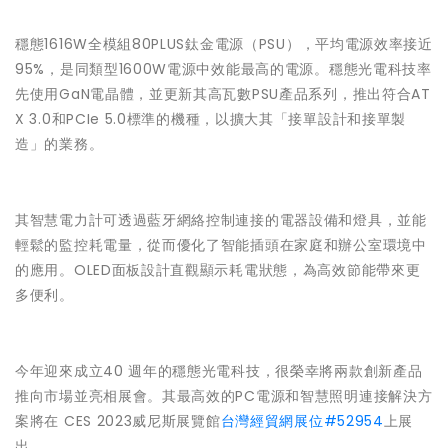
穩態1616W全模組80PLUS鈦金電源（PSU），平均電源效率接近
95%，是同類型1600W電源中效能最高的電源。穩態光電科技率
先使用GaN電晶體，並更新其高瓦數PSU產品系列，推出符合AT
X 3.0和PCIe 5.0標準的機種，以擴大其「接單設計和接單製
造」的業務。
其智慧電力計可透過藍牙網絡控制連接的電器設備和燈具，並能
輕鬆的監控耗電量，從而優化了智能插頭在家庭和辦公室環境中
的應用。OLED面板設計直觀顯示耗電狀態，為高效節能帶來更
多便利。
今年迎來成立40 週年的穩態光電科技，很榮幸將兩款創新產品
推向市場並亮相展會。其最高效的PC電源和智慧照明連接解決方
案將在 CES 2023威尼斯展覽館
台灣經貿網展位#52954
上展
出。