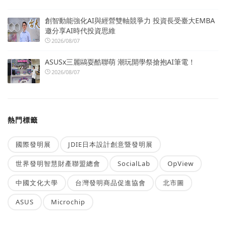
創智動能強化AI與經營雙軸競爭力 投資長受臺大EMBA
邀分享AI時代投資思維
2026/08/07
ASUSx三麗鷗耍酷聯萌 潮玩開學祭搶抱AI筆電！
2026/08/07
熱門標籤
國際發明展
JDIE日本設計創意暨發明展
世界發明智慧財產聯盟總會
SocialLab
OpView
中國文化大學
台灣發明商品促進協會
北市圖
ASUS
Microchip