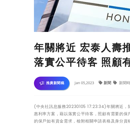
年關將近 宏泰人壽
落實公平待客 照顧
Jan 05,2023
新聞
新聞時
推廣新聞稿
(中央社訊息服務20230105 17:23:34)
惠利率方案，藉以落實公平待客，照顧有需要的保戶。
的保戶如有資金需求，檢附相關申請表格及身分資