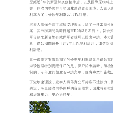
歷經近3年的新冠肺炎疫情肆虐，以及國際原物料
響，經濟弱勢族群可能因此遭遇資金困境。宏泰人
利率方案，借款年利率以1.71%計息。
宏泰人壽保全部丁淑珍協理表示，除了一般常態性
案，其申辦期間為即日起至112年3月31日止，
單借款之新台幣有效保單者就可以提出申請。本方案
算，借款期間最長可達3年且以單利計息，如借款
利計息。
此一優惠方案借款期間的優惠年利率是參考借款當時
淑珍協理特別提醒保戶的是，保戶於申請時，須檢
制的，今年度的額度若申請完畢，優惠專案即告截
丁淑珍協理說，宏泰人壽落實公平待客不遺餘力，
將近，考量經濟弱勢保戶的資金需求，因此特別推
和經濟壓力、安心過好年。