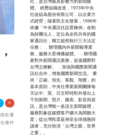
社，是台灣最具影響力的新聞媒
體。 經歷組織改造，1973年中央
社改組為股份有限公司，以企業方
式經營；隨著民主化發展，1996年
依據「中央通訊社設置條例」改制
為財團法人，定位為全民共有的國
家通訊社，獨立超然執行三大法定
任務： ．辦理國內外新聞報導業
案，
務，服務大眾傳播媒體。 ．辦理國
家對外新聞通訊業務，促進國際對
台灣之瞭解。 ．加強與國際新聞通
訊社合作，增進國際新聞交流。 秉
持「正確、領先、客觀、翔實」的
基本原則，中央社專業新聞團隊每
天以中、英、日文即時對外發出上
千則新聞、照片、圖表、影音與資
訊，是台灣唯一多語文新聞媒體，
服務對象從媒體客戶擴大為閱聽大
單借款優
眾；從台灣民眾延伸至全球僑胞與
符合條件
讀者，充分扮演「台灣之眼，世界
之窗」。