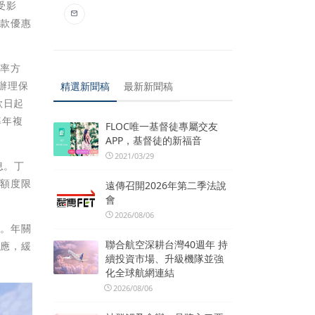
受影
借款優惠
利率方
辦理保
精選新聞稿
最新新聞稿
款日起
率年複
FLOC唯一基督徒專屬交友
APP，基督徒的新福音
2021/03/29
息。丁
有額度限
遠傳召開2026年第二季法說
會
2026/08/06
務。年關
聯合航空深耕台灣40週年 持
支應，緩
續投資市場、升級機隊並強
化全球航網連結
2026/08/06