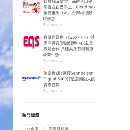
社群觸及會變，品牌入口要
掌握在自己手上：Cloudmax
匯智推出 .tw／.台灣網域限
時優惠
2026/08/06
真健康醫療（02697.HK）與
天津具身智能創新中心達成
戰略合作 共建具身智能醫療
產業生態
2026/08/06
陳嘉樺Ella選擇Sennheiser
Digital 6000打造震撼動人的
青春狂歡
2026/08/06
熱門標籤
北市圖
國際發明展