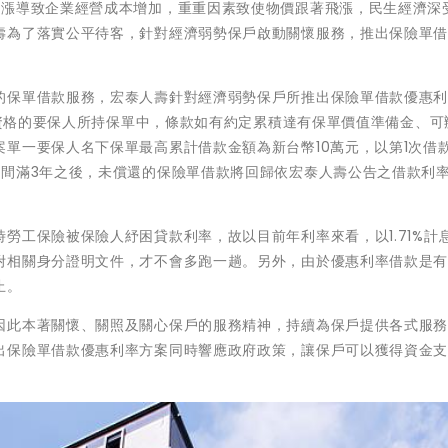
上漲導致企業經營成本增加，重重因素致使物價跟著飛漲，民生經濟深
壽為了落實公平待客，針對經濟弱勢保戶啟動關懷服務，推出保險單
的保單借款服務，宏泰人壽針對經濟弱勢保戶所推出保險單借款優惠
符合資格的要保人所持保單中，條款如有約定累積達有保單價值準備金、可
單一要保人名下保單最高累計借款金額為新台幣10萬元，以第1次借
期間滿3年之後，未償還的保險單借款將回歸依宏泰人壽公告之借款利
勞工保險被保險人紓困貸款利率，故以目前年利率來看，以1.71%計
附相關身分證明文件，才不會多跑一趟。另外，由於優惠利率借款是
止。
因此本著關懷、關照及關心保戶的服務精神，持續為保戶提供各式服
出保險單借款優惠利率方案同時響應政府政策，讓保戶可以獲得資金