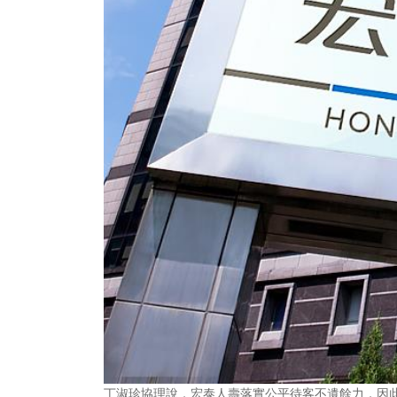
丁淑珍協理說，宏泰人壽落實公平待客不遺餘力，因