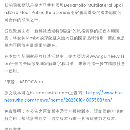
新的國家標誌是幾內亞共和國與Desarrollo Multilateral Spai
n和3rd Floor Public Relations這兩家屢獲殊榮的國際顧問公
司合作的成果之一。
從視覺層面看，新標誌透過特別設計的風格質樸的紅色木雕圖
案，將女神Nimba的形象融入幾內亞的國家品牌識別，而紅色是
幾內亞國旗中最耀眼的顏色。
在本次全新國家品牌打造活動中，幾內亞透過www.guinee.visi
on平臺向全民徵集國家關鍵字和口號，未來將進一步在國際社會
中使用。
*來源：AETOSWire
原文版本可在businesswire.com上查閱：
https://www.busi
nesswire.com/news/home/20230104005588/en/
免責聲明：本公告之原文版本乃官方授權版本。譯文僅供方便瞭
解之用，煩請參照原文，原文版本乃唯一具法律效力之版本。
聯絡方式：