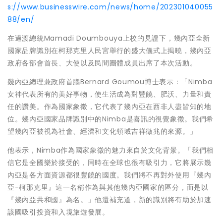
s://www.businesswire.com/news/home/202301040055
88/en/
在過渡總統Mamadi Doumbouya上校的見證下，幾內亞全新
國家品牌識別在柯那克里人民宮舉行的盛大儀式上揭曉，幾內亞
政府各部會首長、大使以及民間團體成員出席了本次活動。
幾內亞總理兼政府首腦Bernard Goumou博士表示：「Nimba
女神代表所有的美好事物，使生活成為對豐饒、肥沃、力量和責
任的讚美。作為國家象徵，它代表了幾內亞在西非人盡皆知的地
位。幾內亞國家品牌識別中的Nimba是喜訊的視覺象徵。我們希
望幾內亞被視為社會、經濟和文化領域吉祥徵兆的來源。」
他表示，Nimba作為國家象徵的魅力來自於文化背景。「我們相
信它是全國樂於接受的，同時在全球也很有吸引力，它將展示幾
內亞是各方面資源都很豐饒的國度。我們將不再對外使用『幾內
亞-柯那克里』這一名稱作為與其他幾內亞國家的區分，而是以
『幾內亞共和國』為名。」他還補充道，新的識別將有助於加速
該國吸引投資和入境旅遊發展。