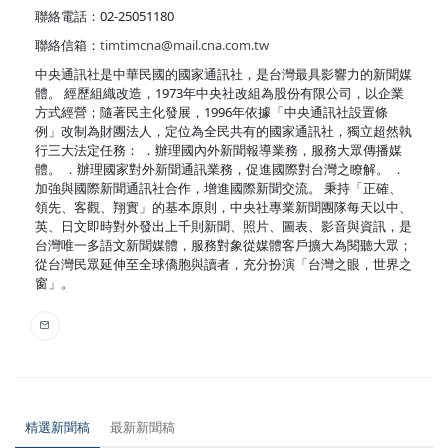
聯絡電話：02-25051180
聯絡信箱：
timtimcna@mail.cna.com.tw
中央通訊社是中華民國的國家通訊社，是台灣最具影響力的新聞媒
體。 經歷組織改造，1973年中央社改組為股份有限公司，以企業
方式經營；隨著民主化發展，1996年依據「中央通訊社設置條
例」改制為財團法人，定位為全民共有的國家通訊社，獨立超然執
行三大法定任務： ．辦理國內外新聞報導業務，服務大眾傳播媒
體。 ．辦理國家對外新聞通訊業務，促進國際對台灣之瞭解。 ．
加強與國際新聞通訊社合作，增進國際新聞交流。 秉持「正確、
領先、客觀、翔實」的基本原則，中央社專業新聞團隊每天以中、
英、日文即時對外發出上千則新聞、照片、圖表、影音與資訊，是
台灣唯一多語文新聞媒體，服務對象從媒體客戶擴大為閱聽大眾；
從台灣民眾延伸至全球僑胞與讀者，充分扮演「台灣之眼，世界之
窗」。
精選新聞稿
最新新聞稿