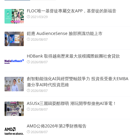
FLOC唯一基督徒專屬交友APP，基督徒的新福音
2021/03/29
鎧應 AudienceSense 臉部辨識功能上市
2026/08/07
HDBank 取得越南歷來最大規模國際銀團社會貸款
2026/08/07
創智動能強化AI與經營雙軸競爭力 投資長受臺大EMBA
邀分享AI時代投資思維
2026/08/07
ASUSx三麗鷗耍酷聯萌 潮玩開學祭搶抱AI筆電！
2026/08/07
AMD公佈2026年第2季財務報告
2026/08/07