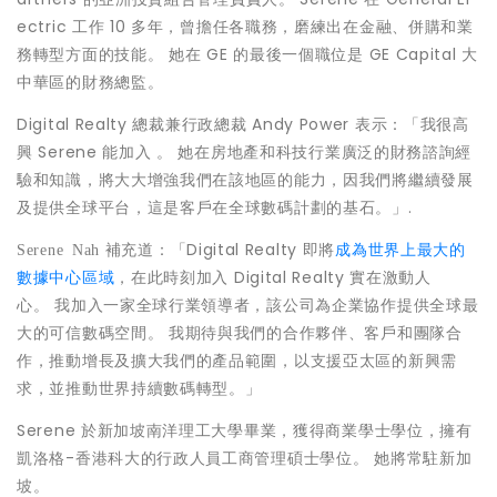
ectric 工作 10 多年，曾擔任各職務，磨練出在金融、併購和業
務轉型方面的技能。 她在 GE 的最後一個職位是 GE Capital 大
中華區的財務總監。
Digital Realty 總裁兼行政總裁
Andy Power
表示：「我很高
興 Serene 能加入 。 她在房地產和科技行業廣泛的財務諮詢經
驗和知識，將大大增強我們在該地區的能力，因我們將繼續發展
及提供全球平台，這是客戶在全球數碼計劃的基石。」.
補充道：「Digital Realty 即將
成為世界上最大的
Serene Nah
數據中心區域
，在此時刻加入 Digital Realty 實在激動人
心。 我加入一家全球行業領導者，該公司為企業協作提供全球最
大的可信數碼空間。 我期待與我們的合作夥伴、客戶和團隊合
作，推動增長及擴大我們的產品範圍，以支援亞太區的新興需
求，並推動世界持續數碼轉型。」
Serene 於新加坡南洋理工大學畢業，獲得商業學士學位，擁有
凱洛格-香港科大的行政人員工商管理碩士學位。 她將常駐新加
坡。