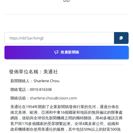
推廣新聞稿
發佈單位名稱：美通社
新聞聯絡人：Sharlene Chou
聯絡電話：0910-816338
聯絡信箱：
sharlene.chou@cision.com
美通社在1954年開創了企業新聞稿發佈行業的先河，通過分佈在
南北美洲、歐洲、亞洲和中東16個國家和地區的無與倫比的辦事處
網路，借助與全球領先新聞機構之間的獨特關係，用40多種語言將
客戶與170多個國家的受眾聯繫起來。全球4萬多家公司、組織和
政府機構都在使用美通社的服務，其中包括50%以上的財富500強