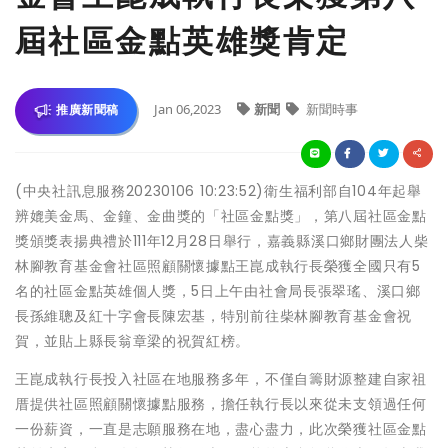
屆社區金點英雄獎肯定
Jan 06,2023
新聞
新聞時事
推廣新聞稿
(中央社訊息服務20230106 10:23:52)衛生福利部自104年起舉
辨媲美金馬、金鐘、金曲獎的「社區金點獎」，第八屆社區金點
獎頒獎表揚典禮於111年12月28日舉行，嘉義縣溪口鄉財團法人柴
林腳教育基金會社區照顧關懷據點王崑成執行長榮獲全國只有5
名的社區金點英雄個人獎，5日上午由社會局長張翠瑤、溪口鄉
長孫維聰及紅十字會長陳宏基，特別前往柴林腳教育基金會祝
賀，並貼上縣長翁章梁的祝賀紅榜。
王崑成執行長投入社區在地服務多年，不僅自籌財源整建自家祖
厝提供社區照顧關懷據點服務，擔任執行長以來從未支領過任何
一份薪資，一直是志願服務在地，盡心盡力，此次榮獲社區金點