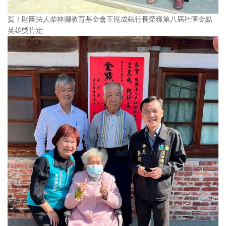
賀！財團法人柴林腳教育基金會王崑成執行長榮獲第八屆社區金點
英雄獎肯定