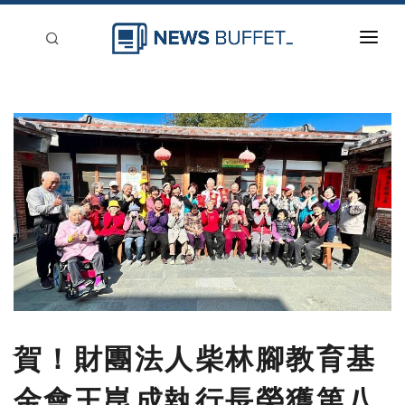
回到首頁
新聞稿分類
登入
刊登
賀！財團法人柴林腳教育基
金會王崑成執行長榮獲第八