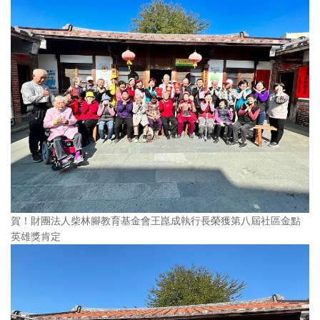
賀！財團法人柴林腳教育基金會王崑成執行長榮獲第八屆社區金點
英雄獎肯定