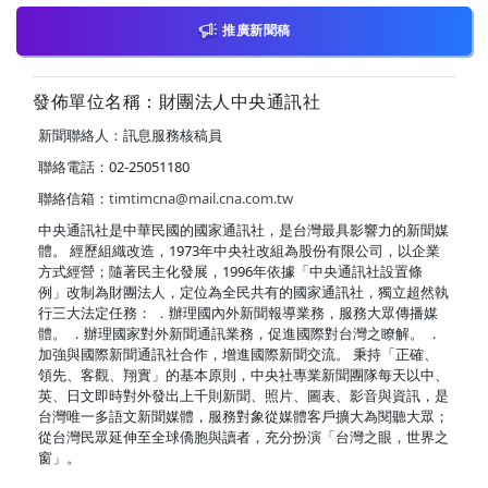
推廣新聞稿
發佈單位名稱：財團法人中央通訊社
新聞聯絡人：訊息服務核稿員
聯絡電話：02-25051180
聯絡信箱：
timtimcna@mail.cna.com.tw
中央通訊社是中華民國的國家通訊社，是台灣最具影響力的新聞媒
體。 經歷組織改造，1973年中央社改組為股份有限公司，以企業
方式經營；隨著民主化發展，1996年依據「中央通訊社設置條
例」改制為財團法人，定位為全民共有的國家通訊社，獨立超然執
行三大法定任務： ．辦理國內外新聞報導業務，服務大眾傳播媒
體。 ．辦理國家對外新聞通訊業務，促進國際對台灣之瞭解。 ．
加強與國際新聞通訊社合作，增進國際新聞交流。 秉持「正確、
領先、客觀、翔實」的基本原則，中央社專業新聞團隊每天以中、
英、日文即時對外發出上千則新聞、照片、圖表、影音與資訊，是
台灣唯一多語文新聞媒體，服務對象從媒體客戶擴大為閱聽大眾；
從台灣民眾延伸至全球僑胞與讀者，充分扮演「台灣之眼，世界之
窗」。