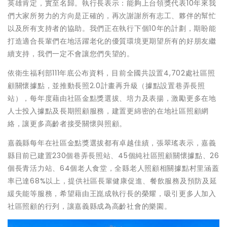
英雄肯定，實至名歸。執行長表示：能夠上台領獎代表10年來我
們大家所努力的方向是正確的，再次謝謝所有志工、夥伴的幫忙
以及所有支持者的協助。我們正在執行下個10年的計劃，期盼能
打造適合長輩們在地活躍老化的優質環境更期望所有的好朋友繼
續支持，我們一定不會讓您們失望的。
依衛生福利部111年底公布資料，目前全國共設置4,702處社區照
顧關懷據點，並推動長照2.0計畫再升級（據點設置巷弄長照
站），每年度藉由社區金點獎選拔、培力及表揚，激勵更多在地
人士投入據點及長期照顧服務，建置更綿密的在地社區照顧網
絡，讓更多高齡者接受關懷與照顧。
嘉義縣每年在社區金點獎選拔都有卓越佳績，張翠瑤表示，嘉義
縣目前已建置230個巷弄長照站、45個純社區照顧關懷據點、26
個長青活力站、64個老人食堂，全縣老人照顧相關據點村里涵蓋
率已達68%以上，提供社區長輩健康促進、餐飲服務及預防及延
緩失能等服務，希望藉由王崑成執行長的榮耀，吸引更多人加入
社區照顧的行列，讓嘉義縣成為高齡社會的樂園。