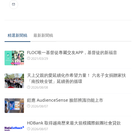
精選新聞稿
最新新聞稿
FLOC唯一基督徒專屬交友APP，基督徒的新福音
2021/03/29
天上父親的愛延續化作希望力量！ 六名子女捐贈家扶
「南投映全號」延續善的循環
2026/08/08
鎧應 AudienceSense 臉部辨識功能上市
2026/08/07
HDBank 取得越南歷來最大規模國際銀團社會貸款
2026/08/07