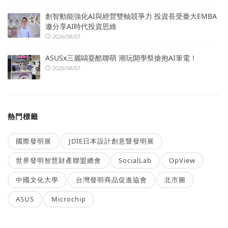
創智動能強化AI與經營雙軸競爭力 投資長受臺大EMBA
邀分享AI時代投資思維
2026/08/07
ASUSx三麗鷗耍酷聯萌 潮玩開學祭搶抱AI筆電！
2026/08/07
熱門標籤
國際發明展
JDIE日本設計創意暨發明展
世界發明智慧財產聯盟總會
SocialLab
OpView
中國文化大學
台灣發明商品促進協會
北市圖
ASUS
Microchip