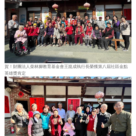
賀！財團法人柴林腳教育基金會王崑成執行長榮獲第八屆社區金點
英雄獎肯定