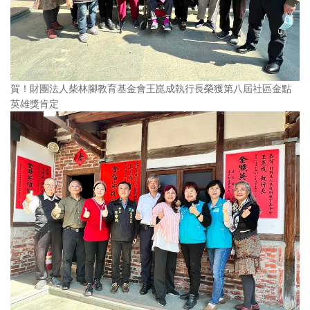
賀！財團法人柴林腳教育基金會王崑成執行長榮獲第八屆社區金點
英雄獎肯定