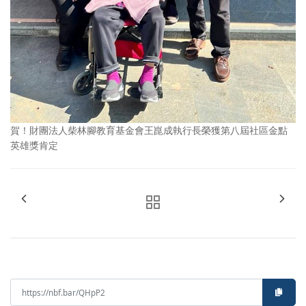
賀！財團法人柴林腳教育基金會王崑成執行長榮獲第八屆社區金點
英雄獎肯定