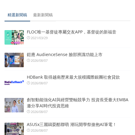
精選新聞稿
最新新聞稿
FLOC唯一基督徒專屬交友APP，基督徒的新福音
2021/03/29
鎧應 AudienceSense 臉部辨識功能上市
2026/08/07
HDBank 取得越南歷來最大規模國際銀團社會貸款
2026/08/07
創智動能強化AI與經營雙軸競爭力 投資長受臺大EMBA
邀分享AI時代投資思維
2026/08/07
ASUSx三麗鷗耍酷聯萌 潮玩開學祭搶抱AI筆電！
2026/08/07