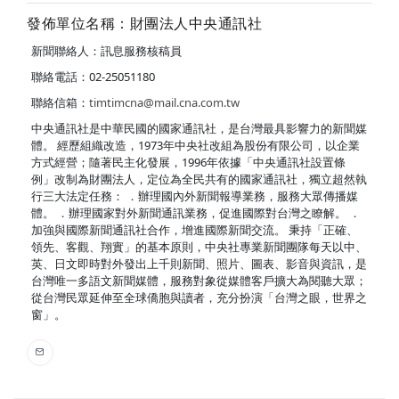
發佈單位名稱：財團法人中央通訊社
新聞聯絡人：訊息服務核稿員
聯絡電話：02-25051180
聯絡信箱：
timtimcna@mail.cna.com.tw
中央通訊社是中華民國的國家通訊社，是台灣最具影響力的新聞媒
體。 經歷組織改造，1973年中央社改組為股份有限公司，以企業
方式經營；隨著民主化發展，1996年依據「中央通訊社設置條
例」改制為財團法人，定位為全民共有的國家通訊社，獨立超然執
行三大法定任務： ．辦理國內外新聞報導業務，服務大眾傳播媒
體。 ．辦理國家對外新聞通訊業務，促進國際對台灣之瞭解。 ．
加強與國際新聞通訊社合作，增進國際新聞交流。 秉持「正確、
領先、客觀、翔實」的基本原則，中央社專業新聞團隊每天以中、
英、日文即時對外發出上千則新聞、照片、圖表、影音與資訊，是
台灣唯一多語文新聞媒體，服務對象從媒體客戶擴大為閱聽大眾；
從台灣民眾延伸至全球僑胞與讀者，充分扮演「台灣之眼，世界之
窗」。