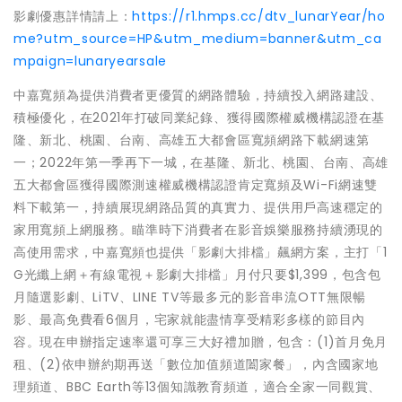
影劇優惠詳情請上：
https://r1.hmps.cc/dtv_lunarYear/ho
me?utm_source=HP&utm_medium=banner&utm_ca
mpaign=lunaryearsale
中嘉寬頻為提供消費者更優質的網路體驗，持續投入網路建設、
積極優化，在2021年打破同業紀錄、獲得國際權威機構認證在基
隆、新北、桃園、台南、高雄五大都會區寬頻網路下載網速第
一；2022年第一季再下一城，在基隆、新北、桃園、台南、高雄
五大都會區獲得國際測速權威機構認證肯定寬頻及Wi-Fi網速雙
料下載第一，持續展現網路品質的真實力、提供用戶高速穩定的
家用寬頻上網服務。瞄準時下消費者在影音娛樂服務持續湧現的
高使用需求，中嘉寬頻也提供「影劇大排檔」飆網方案，主打「1
G光纖上網＋有線電視＋影劇大排檔」月付只要$1,399，包含包
月隨選影劇、LiTV、LINE TV等最多元的影音串流OTT無限暢
影、最高免費看6個月，宅家就能盡情享受精彩多樣的節目內
容。現在申辦指定速率還可享三大好禮加贈，包含：(1)首月免月
租、(2)依申辦約期再送「數位加值頻道闔家餐」，內含國家地
理頻道、BBC Earth等13個知識教育頻道，適合全家一同觀賞、