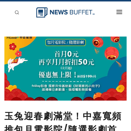
回到首頁
新聞稿分類
登入
刊登
玉兔迎春劇滿堂！中嘉寬頻
推包月電影院/隨選影劇首