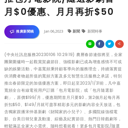
月$0優惠、月月再折$50
Jan 06,2023
新聞
新聞時事
推廣新聞稿
(中央社訊息服務20230106 10:29:19) 農曆春節連假將至，全家
團聚圍爐時一起觀賞賀歲節目、強檔影劇已成為增進感情不可或
缺的娛樂活動，中嘉寬頻秉持顧客導向的服務理念，持續落實提
供消費者物超所值的寬頻方案及多元智慧生活服務之承諾，特別
推出春節限定的加值優惠方案，即日起至2023/1/31前，凡中嘉
寬頻全台有線電視用戶訂購「包月電影院」或「包月隨選影
劇」，原價$199/月，優惠期間首月只要$0，第2個月起每月再
折扣$50、$149/月就可盡享精彩多元的影劇內容全天放送，包
含獨家跟播宋仲基新劇《財閥家的小兒子》、多國院線強檔電
影、台美日韓兒童及動漫、綜藝及紀實節目、熱門日韓戲劇等，
輕鬆滿足全家大小需求、隨時想看就看！更多包月電影院/隨選