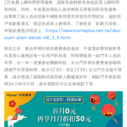
(3)免費上網時間管理服務，讓家長能輕鬆有效地設置上網時間
和時段。同時，中嘉寬頻更貼心提供獨家五星級到府安裝服務，
由專業工程人員依照家中網路使用需求與室內空間狀況，協助用
戶規劃最適宜、穩定的居家上網環境。了解更多「影劇大排檔」
申辦及優惠詳情請上：
https://www.homeplus.net.tw/disc
ount-plan-detail-48_3_5.html
除此之外，配合即將到來的農曆春節連假，中嘉寬頻秉持顧客導
向及用心服務好每一位用戶的初衷，同時體恤第一線門市人員的
辛勞，在一年一度重要的團聚時刻，全台門市將於農曆春節期間
調整門市營業時間，除夕(1/21)～初五(1/26) 全台門市全面不營
業，讓全體員工都能夠回家與家人圍爐過好年；網路門市春節期
間24小時不打烊，過年期間仍可以在家輕鬆下單。