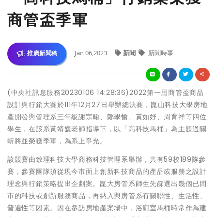
商管盃季軍
Jan 06,2023
新聞
新聞時事
推廣新聞稿
(中央社訊息服務20230106 14:28:36)2022第一屆商管盃商品
設計與行銷大賽於111年12月27日舉辦總決賽，崑山科技大學房地
產開發與管理系三年級謝宗翰、鄭學愉、黃如妤、周育祥等四位
學生，在該系黃靖媛老師指導下，以「高科技馬桶」為主題過關
斬將並榮獲季軍，為系上爭光。
該競賽由致理科技大學商務科技管理系舉辦，共有59校189隊參
賽，參賽團隊須從現今市面上創新科技商品的產品或服務之設計
理念與行銷策略提出企劃案。崑大房管系師生先篩選出幾個已問
市的科技或創新服務商品，再納入與房管系有關聯性、生活性、
普遍性等因素。因在參訪房地產案場中，浴廁室馬桶時常作為建