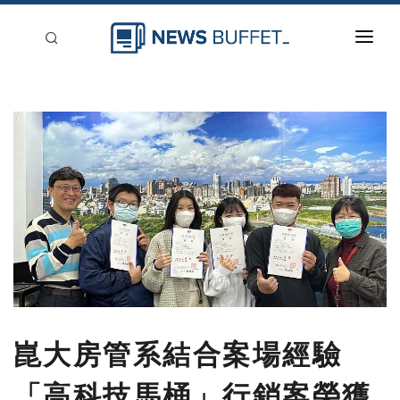
回到首頁
新聞稿分類
登入
刊登
崑大房管系結合案場經驗
「高科技馬桶」行銷案榮獲