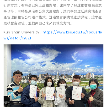
行銷方式；有時是已完工建物案場，讓同學了解建物交屋應注意
事項等；有時是豪宅型公寓大廈建案，讓同學知道延續房地產資
產管理的物管公司運作模式。透過豐富的實地走訪課程，讓學生
累積豐富經驗，並找到自己未來的就業方向。
Kun Shan University：
https://www.ksu.edu.tw/focusNe
ws/detail/12821