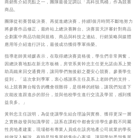
商銷售介紹亮點之一，團隊最後定調以「高科技馬桶」作為競賽
商品。
團隊從初賽晉級決賽、再挺進總決賽，持續1個月時間不斷地努力
將參賽作品修正，最終站上總決賽舞台。決賽當天評審針對商品
企劃案中商品功能與規格、商品與科技之連結、行銷策略與媒體
應用等介紹進行評比，最後成功獲得季軍殊榮。
指導老師黃靖媛表示，在取得總決賽資格後，學生們非常興奮，
因總決賽地點在新北市板橋，房管系黃幹忠主任更允諾由系上贊
助高鐵來回交通費用，讓同學們無後顧之憂安心競賽。參賽學生
提到，「這次拿到季軍，衷心感謝系主任及系上老師們的支持，
站上競賽舞台報告的機會很難得，是很棒的經驗，讓我們知道下
次能改進跟進步的部分，並與他校學生進行交流及學習，感到獲
益良多。」
黃幹忠主任說明，為促使讓學生結合理論與實務、獲得更深一層
之實務啟發與知識學習，該系在課程中都會安排學生參觀不同屬
性房地產建案，現場都有專業人員或在該房地產公司就業的學長
姐做深入解說。有時是預售屋銷售中心案場，讓同學知悉預售屋