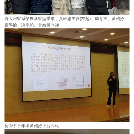
崑大房管系榮獲商管盃季軍，黃幹忠主任(左起)、周育祥、黃如妤、
鄭學愉、謝宗翰、黃靖媛老師
房管系三年級黃如妤上台簡報