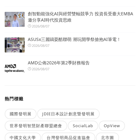
創智動能強化AI與經營雙軸競爭力 投資長受臺大EMBA
邀分享AI時代投資思維
2026/08/07
ASUSx三麗鷗耍酷聯萌 潮玩開學祭搶抱AI筆電！
2026/08/07
AMD公佈2026年第2季財務報告
2026/08/07
熱門標籤
國際發明展
JDIE日本設計創意暨發明展
世界發明智慧財產聯盟總會
SocialLab
OpView
中國文化大學
台灣發明商品促進協會
北市圖