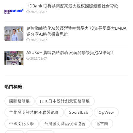
HDBank 取得越南歷來最大規模國際銀團社會貸款
2026/08/07
創智動能強化AI與經營雙軸競爭力 投資長受臺大EMBA
邀分享AI時代投資思維
2026/08/07
ASUSx三麗鷗耍酷聯萌 潮玩開學祭搶抱AI筆電！
2026/08/07
熱門標籤
國際發明展
JDIE日本設計創意暨發明展
世界發明智慧財產聯盟總會
SocialLab
OpView
中國文化大學
台灣發明商品促進協會
北市圖