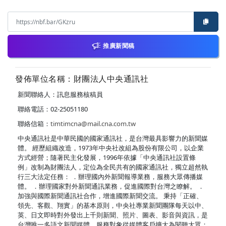
推廣新聞稿
發佈單位名稱：財團法人中央通訊社
新聞聯絡人：訊息服務核稿員
聯絡電話：02-25051180
聯絡信箱：
timtimcna@mail.cna.com.tw
中央通訊社是中華民國的國家通訊社，是台灣最具影響力的新聞媒
體。 經歷組織改造，1973年中央社改組為股份有限公司，以企業
方式經營；隨著民主化發展，1996年依據「中央通訊社設置條
例」改制為財團法人，定位為全民共有的國家通訊社，獨立超然執
行三大法定任務： ．辦理國內外新聞報導業務，服務大眾傳播媒
體。 ．辦理國家對外新聞通訊業務，促進國際對台灣之瞭解。 ．
加強與國際新聞通訊社合作，增進國際新聞交流。 秉持「正確、
領先、客觀、翔實」的基本原則，中央社專業新聞團隊每天以中、
英、日文即時對外發出上千則新聞、照片、圖表、影音與資訊，是
台灣唯一多語文新聞媒體，服務對象從媒體客戶擴大為閱聽大眾；