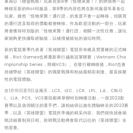
東南亞《聯盟戰棋》玩家在第8季《怪物來襲！》的牌階將一起
轉移至新的Riot伺服器，第8季的內容也將在新伺服器等著各位
玩家。雖然「怪物來襲！通行證」的進度不會一起轉移，但購買
的通行證及取得的獎勵都會轉移。作為歡迎活動的一部分，玩家
將會獲得特別版的「怪物來襲！通行證」相關一次性任務，讓玩
家能夠更快賺取經驗值，以補償被縮短的遊玩時間。
新的電競賽季代表著《英雄聯盟》電競所有權及營運權的正式轉
移，Riot Games也將重新舉行越南冠軍聯賽（Vietnam Cha
mpionship Series，簡稱VCS）。在發行權轉移後，Riot也會
持續帶給《英雄聯盟》的職業戰隊和粉絲最精彩刺激、最富娛樂
性的電競體驗。
在1月10日至11日這兩天，LCS、LEC、LCK、LPL、LJL、CBLO
L、LLA、PCS、VCS賽區都將舉辦特別轉播活動，一探2023新
賽季以及值得關注的選手們，讓粉絲得以搶先體驗峽谷的2023賽
季，以及《英雄聯盟》電競所準備的精采內容。我們很快就會揭
曉詳細賽制與日程。前哨戰活動將會取代以往的《英雄聯盟》全
明星賽。