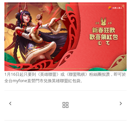
1月16日起只要到《英雄聯盟》或《聯盟戰棋》粉絲團按讚，即可於
全台myfone直營門市兌換英雄聯盟紅包袋。