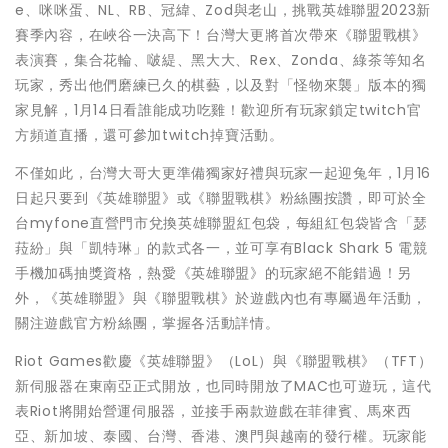
e、咪咪蛋、NL、RB、冠緯、Zod與老山，挑戰英雄聯盟2023新
賽季內容，在峽谷一決高下！台灣大更將首次帶來《聯盟戰棋》
表演賽，集合花輪、啵緹、黑大大、Rex、Zonda、綠茶等知名
玩家，秀出他們磨練已久的棋藝，以及對「怪物來襲」版本的獨
家見解，1月14日看誰能成功吃雞！歡迎所有玩家鎖定twitch官
方頻道直播，還可參加twitch掉寶活動。
不僅如此，台灣大哥大更準備獨家好禮與玩家一起迎兔年，1月16
日起只要到《英雄聯盟》或《聯盟戰棋》粉絲團按讚，即可於全
台myfone直營門市兌換英雄聯盟紅包袋，每組紅包袋皆含「瑟
菈紛」與「凱特琳」的款式各一，並可享有Black Shark 5 電競
手機加碼抽獎資格，熱愛《英雄聯盟》的玩家絕不能錯過！另
外，《英雄聯盟》與《聯盟戰棋》於遊戲內也有專屬過年活動，
關注遊戲官方粉絲團，掌握各活動詳情。
Riot Games歡慶《英雄聯盟》（LoL）與《聯盟戰棋》（TFT）
新伺服器在東南亞正式開放，也同時開放了MAC也可遊玩，這代
表Riot將開始營運伺服器，並接手兩款遊戲在菲律賓、馬來西
亞、新加坡、泰國、台灣、香港、澳門與越南的發行權。玩家能