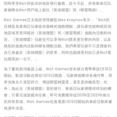
同時享受Riot所提供的地區發行服務，從今天起，所有東南亞玩
家都將在Riot用戶端上遊玩《英雄聯盟》與《聯盟戰棋》。
Riot Games亞太地區管理總監Alex Kraynov表示：「Riot的
目標是為東南亞玩家提供最棒的遊戲體驗，讓玩家也能夠跟其他
地區域享受同樣的《英雄聯盟》和《聯盟戰棋》遊戲內活動和內
容。《英雄聯盟》玩家也可以享有Riot體系更完整的內容，以及
精彩的遊戲內活動和聯名聯動活動。我們希望玩家不只是體會到
自己身處於《英雄聯盟》的世界，同時也能感受到自己是Riot電
玩體系的一分子。」
為了慶祝新伺服器上線，Riot Games宣布積分賽季將從1月10日
開始。歡迎活動也將在1月13日開跑，玩家將能獲得各種代幣，用
來兌換永久造型碎片、傳說聯盟精靈蛋，甚至是終極造型。此
外，為紀念《英雄聯盟》當初發行，東南亞玩家將獲得特別的機
會，只要完成遊戲內任務，即可免費獲得從2009至2021年推出
的所有英雄。Riot Games也會透過1月13日開始的春節活動來慶
祝過年佳節。