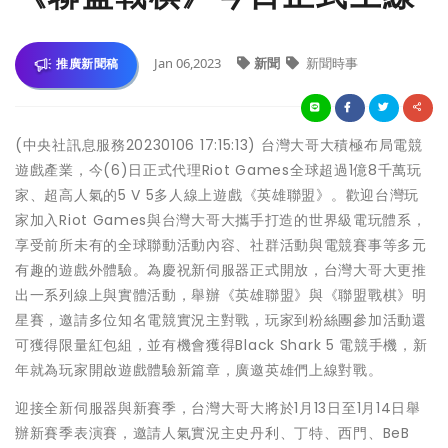
Jan 06,2023
新聞
新聞時事
推廣新聞稿
(中央社訊息服務20230106 17:15:13) 台灣大哥大積極布局電競
遊戲產業，今(6)日正式代理Riot Games全球超過1億8千萬玩
家、超高人氣的5 V 5多人線上遊戲《英雄聯盟》。歡迎台灣玩
家加入Riot Games與台灣大哥大攜手打造的世界級電玩體系，
享受前所未有的全球聯動活動內容、社群活動與電競賽事等多元
有趣的遊戲外體驗。為慶祝新伺服器正式開放，台灣大哥大更推
出一系列線上與實體活動，舉辦《英雄聯盟》與《聯盟戰棋》明
星賽，邀請多位知名電競實況主對戰，玩家到粉絲團參加活動還
可獲得限量紅包組，並有機會獲得Black Shark 5 電競手機，新
年就為玩家開啟遊戲體驗新篇章，廣邀英雄們上線對戰。
迎接全新伺服器與新賽季，台灣大哥大將於1月13日至1月14日舉
辦新賽季表演賽，邀請人氣實況主史丹利、丁特、西門、BeB