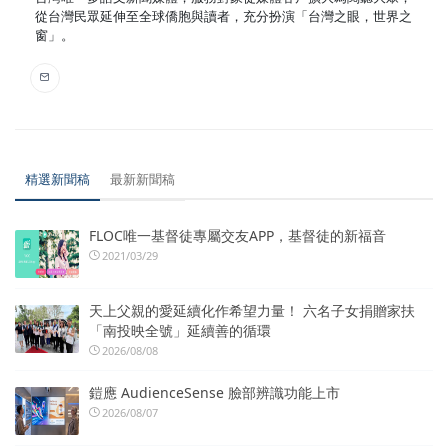
從台灣民眾延伸至全球僑胞與讀者，充分扮演「台灣之眼，世界之
窗」。
精選新聞稿
最新新聞稿
FLOC唯一基督徒專屬交友APP，基督徒的新福音
2021/03/29
天上父親的愛延續化作希望力量！ 六名子女捐贈家扶
「南投映全號」延續善的循環
2026/08/08
鎧應 AudienceSense 臉部辨識功能上市
2026/08/07