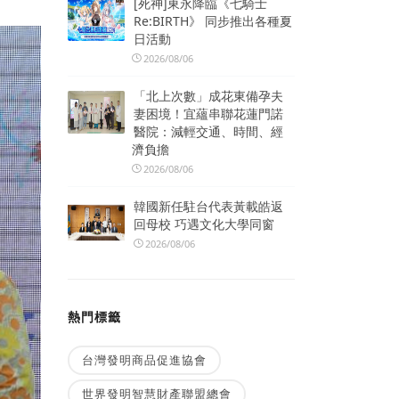
[死神]東永降臨《七騎士
Re:BIRTH》 同步推出各種夏
日活動
2026/08/06
「北上次數」成花東備孕夫
妻困境！宜蘊串聯花蓮門諾
醫院：減輕交通、時間、經
濟負擔
2026/08/06
韓國新任駐台代表黃載皓返
回母校 巧遇文化大學同窗
2026/08/06
熱門標籤
台灣發明商品促進協會
世界發明智慧財產聯盟總會