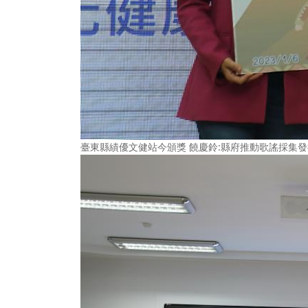
臺東縣績優文健站今頒獎 饒慶鈴:縣府推動歌謠採集發