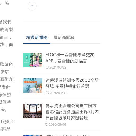
員、給
是我們
恩統籌製
編曲，
精選新聞稿
最新新聞稿
軌跡，向
FLOC唯一基督徒專屬交友
APP，基督徒的新福音
落歌謠的
2021/03/29
回鄉駐
及藝術創
遠傳漫遊跨洲多國20GB全新
登場 多國轉機旅行首選
學者針
2026/08/06
每位照
8個特
傳承資產管理公司獲主辦方
獎金。
香港信託協會邀請出席7月22
日吉隆坡環球家辦論壇
顧服務涵
2026/08/06
照顧品