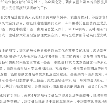
有20站查核分數達90分以上，為全國之冠，藉由表揚鼓勵辛苦的照服
，更加完善照護部落長者的工作。
3個文健站計畫負責人及照服員共同參與盛事。饒慶鈴提到，部落耆老
原民電台錄節目、擔任體適能運動的老師，今年更委託金曲獎得主昊
0首，再從中挑選10首，由知名音樂人保卜、MUSA明馬丁及林明陽等
形式，讓社會大眾更貼近原住民族音樂，同時也理解部落發展的歷史
資產的城市，部落的每位長者都是原民文化產業重要的瑰寶，透過部
供在地音樂創作人等表演藝術工作者使用，希望能夠吸引更多在地青年
藝術兼融的南島文化首都—臺東，更能讓TTICC成為原鄉文化傳承
頒獎，由原民會與縣府委派長期照顧、社會福利、長者友善空間及專家
地訪視查核，協助提供文健站專業意見及政策建議。臺東縣內不論新舊站，
示長者平日製作的手工藝品，此次頒發優等20站，每站獎金3萬元、
5千元共計38個文健站，另也感謝25個服務優異的照服員，頒發2千元
7成設有文健站，未來4年將加強文健站功能及延緩失能提升，除將照
防延緩失智模組，讓文健站除創造中高齡就業率外，更讓部落因族因地