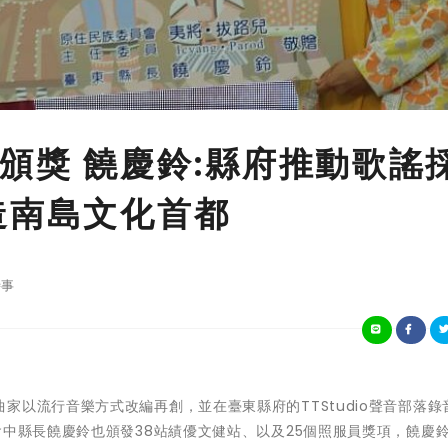
頒獎 饒慶鈴:縣府推動歌謠
造南島文化首都
事
家以流行音樂方式改編再創，並在臺東縣府的TTStudio聲音部落錄
會中縣長饒慶鈴也頒發38站績優文健站、以及25個照服員獎項，饒慶