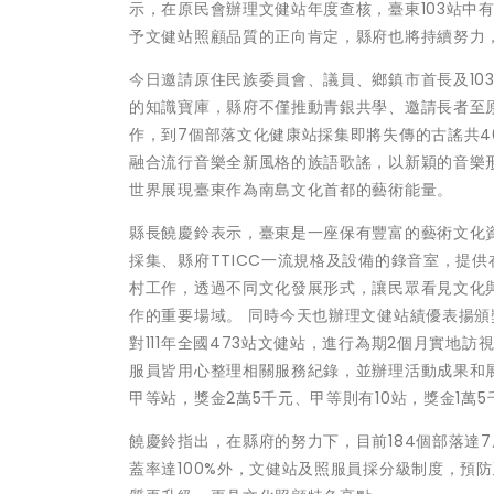
示，在原民會辦理文健站年度查核，臺東103站中
予文健站照顧品質的正向肯定，縣府也將持續努力
今日邀請原住民族委員會、議員、鄉鎮市首長及10
的知識寶庫，縣府不僅推動青銀共學、邀請長者至
作，到7個部落文化健康站採集即將失傳的古謠共4
融合流行音樂全新風格的族語歌謠，以新穎的音樂
世界展現臺東作為南島文化首都的藝術能量。
縣長饒慶鈴表示，臺東是一座保有豐富的藝術文化
採集、縣府TTICC一流規格及設備的錄音室，提
村工作，透過不同文化發展形式，讓民眾看見文化與
作的重要場域。 同時今天也辦理文健站績優表揚
對111年全國473站文健站，進行為期2個月實
服員皆用心整理相關服務紀錄，並辦理活動成果和展
甲等站，獎金2萬5千元、甲等則有10站，獎金1萬
饒慶鈴指出，在縣府的努力下，目前184個部落達
蓋率達100%外，文健站及照服員採分級制度，預