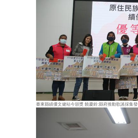
臺東縣績優文健站今頒獎 饒慶鈴:縣府推動歌謠採集發