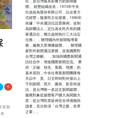
社，是台灣最具影響力的新聞媒
體。 經歷組織改造，1973年中央
社改組為股份有限公司，以企業方
式經營；隨著民主化發展，1996年
依據「中央通訊社設置條例」改制
為財團法人，定位為全民共有的國
家通訊社，獨立超然執行三大法定
任務： ．辦理國內外新聞報導業
採
務，服務大眾傳播媒體。 ．辦理國
家對外新聞通訊業務，促進國際對
台灣之瞭解。 ．加強與國際新聞通
訊社合作，增進國際新聞交流。 秉
持「正確、領先、客觀、翔實」的
基本原則，中央社專業新聞團隊每
天以中、英、日文即時對外發出上
千則新聞、照片、圖表、影音與資
訊，是台灣唯一多語文新聞媒體，
服務對象從媒體客戶擴大為閱聽大
眾；從台灣民眾延伸至全球僑胞與
讀者，充分扮演「台灣之眼，世界
音室製
之窗」。
鈴表