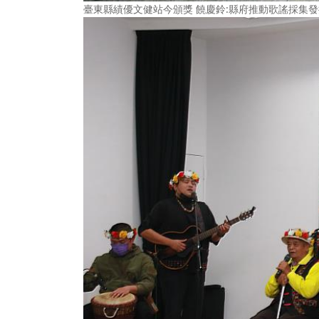
臺東縣績優文健站今頒獎 饒慶鈴:縣府推動歌謠採集發