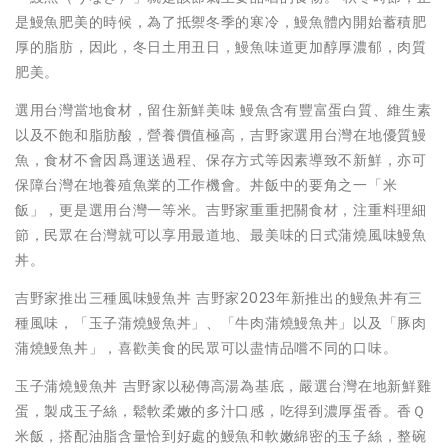
是鰻魚肥美的時候，為了抵禦冬季的寒冷，鰻魚體內開始蓄積肥
厚的脂肪，因此，冬日土用丑日，鰻魚味道更加醇厚濃郁，肉質
肥美。
選用台灣當地食材，留住新鮮美味 鰻魚含有豐富蛋白質、維生素
以及不飽和脂肪酸，營養價值極高，吉野家選用台灣在地優質鰻
魚，食材不會因爲運送過程、保存方式等因素導致不新鮮，亦可
保障台灣在地養殖魚業的工作機會。丼飯中的要角之一「米
飯」，更是選用台灣一等米。吉野家重重把關食材，注重料理細
節，民眾在台灣就可以享用最道地、最美味的日式蒲燒風味鰻魚
丼。
吉野家推出三種風味鰻魚丼 吉野家2023年新推出的鰻魚丼有三
種風味，「玉子蒲燒鰻魚丼」、「牛肉蒲燒鰻魚丼」以及「豚肉
蒲燒鰻魚丼」，喜歡美食的民眾可以盡情品嚐不同的口味。
玉子蒲燒鰻魚丼 吉野家以秘傳高湯為基底，嚴選台灣在地新鮮雞
蛋，製成玉子絲，鬆軟柔嫩的多汁口感，吃得到濃厚蛋香。香Ｑ
米飯，搭配油脂含量恰到好處的鰻魚和軟嫩綿密的玉子絲，整碗