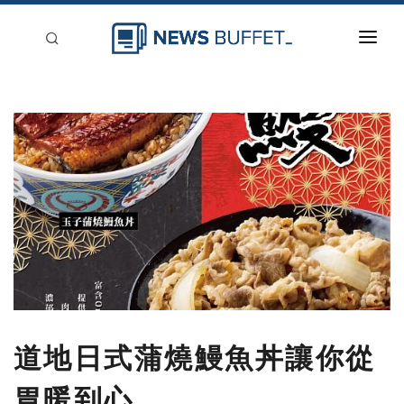
回到首頁
新聞稿分類
登入
刊登
道地日式蒲燒鰻魚丼讓你從
胃暖到心