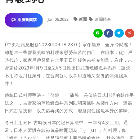
Jan 06,2023
新聞
新聞時事
推廣新聞稿
(中央社訊息服務20230106 18:23:01) 寒冬襲來，全身冷颼颼！
總想吃一些營養美味的料理來慰勞辛苦的自己！在日本，從江戶
時代起，家家戶戶習慣在土用丑日吃鰻魚來補充能量，為此，吉
野家於2023年1月9日至2月5日推出日式蒲燒鰻魚丼系列，讓您
不用特地飛往海外，在台灣就可以享用道地又營養的蒲燒鰻魚
丼！
傳統日式料理手法－「蒲燒」 「蒲燒」是傳統日式料理的製作手
法之一，吉野家的蒲燒鰻魚丼系列以關東風味為製作方向，遵循
日式古法技術，以先蒸再烤的方式，層層鎖住鰻魚本身的鮮味。
冬日土用丑日 古時候日本的記日算法中，一年有4次土用。通
常，日本人習慣在該節氣品嚐開頭為「う（u）」的料理，像
「鰻魚（うなぎ）」就是該節氣主要品嚐的食物。 秋冬時節，正