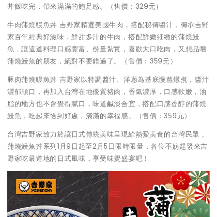
丼飯吃完，帶來滿滿的飽足感。（售價：329元）
牛肉蒲燒鰻魚丼 吉野家精選美國牛肉，搭配秘傳醬汁，傳承吉野
家百年經典好滋味，鮮甜多汁的牛肉，搭配鮮嫩細緻的蒲燒鰻
魚，讓這道料理口感豐富、份量紮實，喜歡大口吃肉，又想品嚐
蒲燒鰻魚的朋友，絕對不要錯過了。（售價：359元）
豚肉蒲燒鰻魚丼 吉野家以特調醬汁、洋蔥為基底慢熬燉煮，醬汁
濃郁順口，再加入台灣在地優質豬肉，香氣濃厚，口感軟嫩，油
脂的地方也不會覺得膩口，味道鹹淡合宜，搭配口感香醇的蒲燒
鰻魚，吃起來恰到好處，滿滿的幸福感。（售價：359元）
台灣吉野家致力於讓日式傳統美味呈現給熱愛美食的台灣民眾，
蒲燒鰻魚丼系列1月9日起至2月5日限時限量，各位不妨趕緊來吉
野家吃最道地的日式風味，享受味覺盛宴吧！