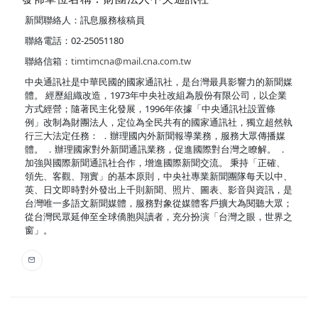
新聞聯絡人：訊息服務核稿員
聯絡電話：02-25051180
聯絡信箱：
timtimcna@mail.cna.com.tw
中央通訊社是中華民國的國家通訊社，是台灣最具影響力的新聞媒
體。 經歷組織改造，1973年中央社改組為股份有限公司，以企業
方式經營；隨著民主化發展，1996年依據「中央通訊社設置條
例」改制為財團法人，定位為全民共有的國家通訊社，獨立超然執
行三大法定任務： ．辦理國內外新聞報導業務，服務大眾傳播媒
體。 ．辦理國家對外新聞通訊業務，促進國際對台灣之瞭解。 ．
加強與國際新聞通訊社合作，增進國際新聞交流。 秉持「正確、
領先、客觀、翔實」的基本原則，中央社專業新聞團隊每天以中、
英、日文即時對外發出上千則新聞、照片、圖表、影音與資訊，是
台灣唯一多語文新聞媒體，服務對象從媒體客戶擴大為閱聽大眾；
從台灣民眾延伸至全球僑胞與讀者，充分扮演「台灣之眼，世界之
窗」。