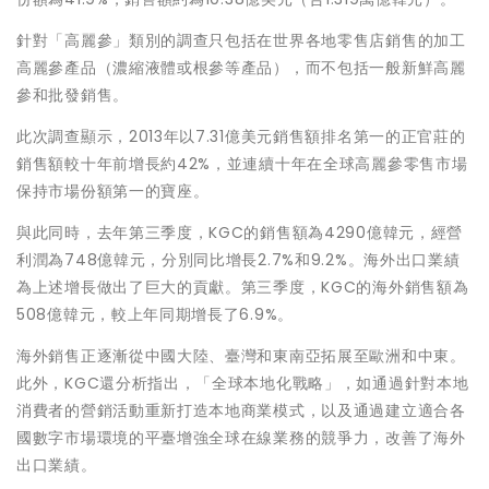
針對「高麗參」類別的調查只包括在世界各地零售店銷售的加工
高麗參產品（濃縮液體或根參等產品），而不包括一般新鮮高麗
參和批發銷售。
此次調查顯示，2013年以7.31億美元銷售額排名第一的正官莊的
銷售額較十年前增長約42%，並連續十年在全球高麗參零售市場
保持市場份額第一的寶座。
與此同時，去年第三季度，KGC的銷售額為4290億韓元，經營
利潤為748億韓元，分別同比增長2.7%和9.2%。海外出口業績
為上述增長做出了巨大的貢獻。第三季度，KGC的海外銷售額為
508億韓元，較上年同期增長了6.9%。
海外銷售正逐漸從中國大陸、臺灣和東南亞拓展至歐洲和中東。
此外，KGC還分析指出，「全球本地化戰略」，如通過針對本地
消費者的營銷活動重新打造本地商業模式，以及通過建立適合各
國數字市場環境的平臺增強全球在線業務的競爭力，改善了海外
出口業績。