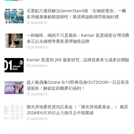
石墨點穴最快解法GenerStand推「生物能電池」一機
多用健康兼顧能源韌性！募資將啟動填問卷抽好禮
2026/08/10
一杯咖啡，喝的不只是風味：Kantar 凱度揭密台灣消費
者正以永續標準重新選擇咖啡品牌
2026/08/10
Kantar 凱度與 JKR 最新研究 : 品牌資產有七成來自體驗
2026/08/10
超人氣偶像Ozone 8/15即將現身OUTDOOR一日店長浪
漫寵粉！解鎖近距離夢幻福利！
2026/08/10
陽光房地產投資信託基金（「陽光房地產基金」） 截至
2026年6月30日止六個月之中期業績
2026/08/10