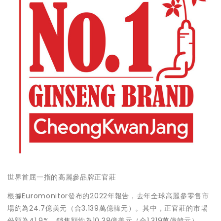
世界首屈一指的高麗參品牌正官莊
根據Euromonitor發布的2022年報告，去年全球高麗參零售市
場約為24.7億美元（合3.139萬億韓元）。其中，正官莊的市場
份額為41.9%，銷售額約為10.38億美元（合1.319萬億韓元）。