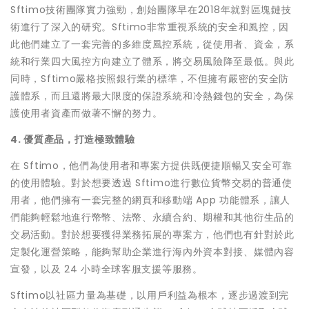
Sftimo技術團隊實力強勁，創始團隊早在2018年就對區塊鏈技
術進行了深入的研究。Sftimo非常重視系統的安全和風控，因
此他們建立了一套完善的多維度風控系統，從使用者、資金，系
統和行業四大風控方向建立了體系，將交易風險降至最低。與此
同時，Sftimo嚴格按照銀行業的標準，不但擁有嚴密的安全防
護體系，而且還將最大限度的保證系統和冷熱錢包的安全，為保
護使用者資產而做著不懈的努力。
4. 優質產品，打造極致體驗
在 Sftimo，他們為使用者和專案方提供既便捷順暢又安全可靠
的使用體驗。對於想要透過 Sftimo進行數位貨幣交易的普通使
用者，他們擁有一套完整的網頁和移動端 App 功能體系，讓人
們能夠輕鬆地進行幣幣、法幣、永續合約、期權和其他衍生品的
交易活動。對於想要獲得業務拓展的專案方，他們也有針對於此
定製化運營策略，能夠幫助企業進行海內外資本對接、媒體內容
宣發，以及 24 小時全球客服支援等服務。
Sftimo以社區力量為基礎，以用戶利益為根本，逐步過渡到完