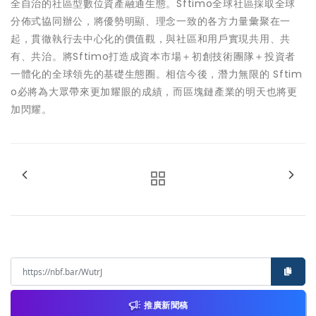
全自治的社區型數位資產融通生態。Sftimo全球社區採取全球
分佈式協同辦公，將優勢明顯、理念一致的各方力量彙聚在一
起，貫徹執行去中心化的價值觀，與社區和用戶實現共用、共
有、共治。將Sftimo打造成資本市場＋初創技術團隊＋投資者
一體化的全球領先的基礎生態圈。相信今後，潛力無限的 Sftim
o必將為大眾帶來更加耀眼的成績，而區塊鏈產業的明天也將更
加閃耀。
推廣新聞稿