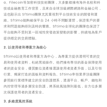
a、Filecoin等加密科技技術團隊，大多數都擁有海外名校和科
技或金融教育工作背景，且來自全球頂級網際網路和金融公司，
這也顯示出 Sftimo團隊尤其重視對平台技術安全的開發和運
維。Sftimo能夠確保平台 24 小時不間斷運營，保證客戶的要
求和問題能夠得到及時的響應。Sftimo全球化的團隊也保證了
平台能夠不受到某一區域性突發政策變動的影響，持續地為客戶
提供穩定的交易體驗。
2. 以使用者和專案方為核心
Sftimo以使用者和專案方為中心，為專案方提供透明可查的交
易和使用者資料，杜絕黑箱操作。他們擁有專項的基金保障使用
者的資金安全，優質數位資產臻選讓使用者資產升值，以及引領
行業、獨家打造的面板和資料報告。Sftimo率領業界頂級團隊
參照銀行業標準建立的安全防護體系，透過平台、帳戶、錢包和
內控管理等過多層安全防護，將系統風險降到最低，全方位多層
次保護使用者的資產安全。
3. 多維度風控系統