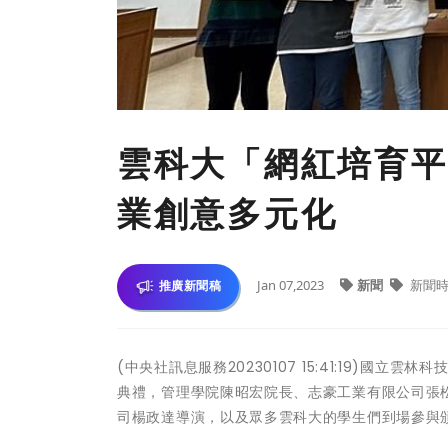
雲科大「網紅培育平
業創意多元化
Jan 07,2023
新聞
新聞時
推廣新聞稿
(中央社訊息服務20230107 15:41:19)
典禮，管理學院陳昭宏院長、志豪工業有限公司張
司楊政達導演，以及眾多雲科大的學生們到場參與