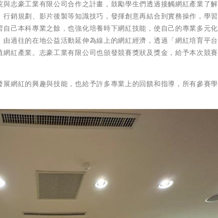
院與志豪工業有限公司合作之計畫，鼓勵學生們透過接觸網紅產業了
、行銷規劃、影片後製等知識技巧，發揮創意再結合到實務操作，學
習自己本科專業之餘，也強化培養時下網紅技能，使自己的專業多元
，由過往的在地公益活動延伸為線上的網紅經濟，透過「網紅培育平
植網紅產業。志豪工業有限公司也頒發競賽獎狀及獎金，給予本次競
發展網紅的興趣與技能，也給予許多專業上的回饋和指導，所有參賽
。