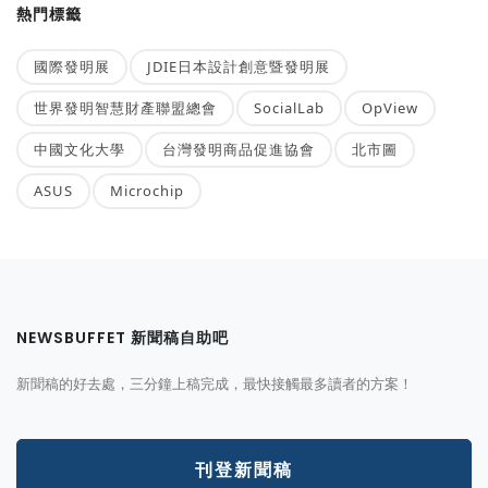
熱門標籤
國際發明展
JDIE日本設計創意暨發明展
世界發明智慧財產聯盟總會
SocialLab
OpView
中國文化大學
台灣發明商品促進協會
北市圖
ASUS
Microchip
NEWSBUFFET 新聞稿自助吧
新聞稿的好去處，三分鐘上稿完成，最快接觸最多讀者的方案！
刊登新聞稿