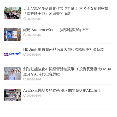
天上父親的愛延續化作希望力量！ 六名子女捐贈家扶
「南投映全號」延續善的循環
2026/08/08
鎧應 AudienceSense 臉部辨識功能上市
2026/08/07
HDBank 取得越南歷來最大規模國際銀團社會貸款
2026/08/07
創智動能強化AI與經營雙軸競爭力 投資長受臺大EMBA
邀分享AI時代投資思維
2026/08/07
ASUSx三麗鷗耍酷聯萌 潮玩開學祭搶抱AI筆電！
2026/08/07