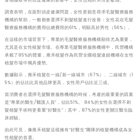
食物攝取等對頭皮健康的影響中，女性也相對男性更敏感。
調查表明，在面對頭皮健康問題，女性更願意尋求毛髮醫療服務
機構的幫助，一般都會選擇不剃髮植髮進行改善：女性花在毛髮
醫療服務機構的費用佔總費用的61%，明顯高於男性（56%）。
在這樣的市場背景下，專業的毛髮醫療服務機構顯得尤為重要，
尤其是在女性植髮市場。在專業毛髮醫療服務機構中，民營機構
承載了85%的體量，雍禾植髮作為民營全國植髮連鎖機構在女性
植髮市場中獨具優勢。
數據顯示，雍禾植髮在一線/新一線城市（67%）、二線城市（1
5%）的佔比比其他品牌更高，女性用戶佔比近三成。
當消費者在選擇毛髮醫療服務機構的時候，考慮的最重要的因素
是“專業的醫生/醫護人員”，佔比51%。 84%的女性在選擇不剃
髮植髮手術時更看重“好醫生”；其中，87%的女性更關注醫生臨
床經驗。
由此可見，像雍禾植髮這樣擁有“好醫生”團隊的植髮機構成為女
性植髮的首選。