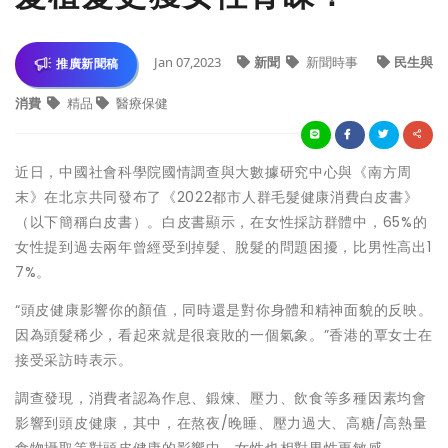
Jan 07,2023
新聞
新聞時事
民生與
推廣新聞稿
消費
精品
醫療保健
近日，中國社會科學院國情調查與大數據研究中心與《南方周
末》在北京共同發布了《2022都市人群毛髮健康消費白皮書》
（以下簡稱白皮書）。白皮書顯示，在女性採訪群體中，65%的
女性提到過去兩年曾經受到掉髮、脫髮的問題困擾，比男性高出1
7%。
“頭皮健康影響你的顏值，同時還是對你身體和精神面貌的反映。
因為頭髮稀少，看起來就是很衰敗的一個氣象。”香港的覃女士在
接受采訪時表示。
調查發現，消費者認為作息、鍛煉、壓力、飲食等多種因素均會
影響到頭皮健康，其中，在熬夜/晚睡、壓力過大、高糖/高熱量