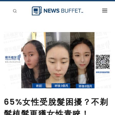
回到首頁
新聞稿分類
登入
刊登
65%女性受脫髮困擾？不剃
髮植髮更獲女性青睞！