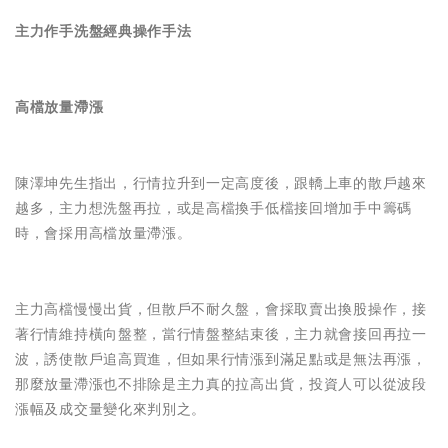
主力作手洗盤經典操作手法
高檔放量滯漲
陳澤坤先生指出，行情拉升到一定高度後，跟轎上車的散戶越來
越多，主力想洗盤再拉，或是高檔換手低檔接回增加手中籌碼
時，會採用高檔放量滯漲。
主力高檔慢慢出貨，但散戶不耐久盤，會採取賣出換股操作，接
著行情維持橫向盤整，當行情盤整結束後，主力就會接回再拉一
波，誘使散戶追高買進，但如果行情漲到滿足點或是無法再漲，
那麼放量滯漲也不排除是主力真的拉高出貨，投資人可以從波段
漲幅及成交量變化來判別之。