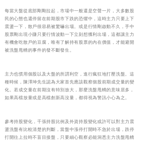
每當大盤從底部剛剛拉起，市場中一般還是空聲一片，大多數股
民的心態也還停留在前期股市下跌的恐懼中，這時主力只要上下
震盪一下，散戶很容易被驚嚇出場。或是行情剛啟動不久，手中
股票剛出現小賺只要行情波動一下立刻想獲利出場，這都讓主力
有機會吃散戶的豆腐，唯有了解持有股票的內在價值，才能避開
被洗盤甩轎的事件的發不斷發生。
主力也慣用個股以及大盤的所謂利空，進行瘋狂地打壓洗盤。這
種時候，陳澤坤先生認為大家首先應該觀察個股前期成交量的變
化。若成交量在前期沒有特別放大，那麼洗盤甩轎的意味居多，
如果高檔放量或是高檔創新高沒量，都得視為警訊小心為之。
參考持股變化，千張持股比例及外資持股變化或許可以對主力震
盪洗盤有比較清楚的判斷，當盤中漲停打開時不急於出場，跌停
打開往上拉時不盲目接盤，只要細心觀察必能洞悉主力洗盤甩轎