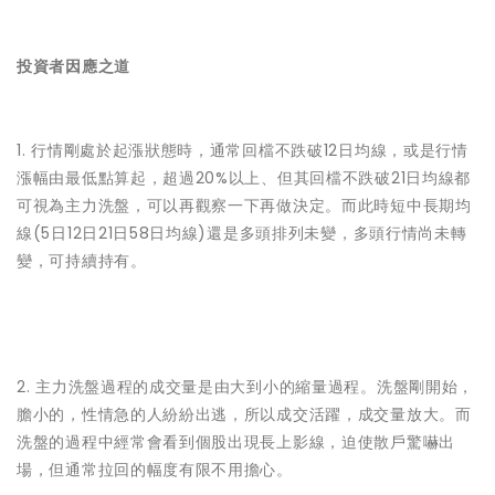
投資者因應之道
1. 行情剛處於起漲狀態時，通常回檔不跌破12日均線，或是行情
漲幅由最低點算起，超過20%以上、但其回檔不跌破21日均線都
可視為主力洗盤，可以再觀察一下再做決定。而此時短中長期均
線(5日12日21日58日均線)還是多頭排列未變，多頭行情尚未轉
變，可持續持有。
2. 主力洗盤過程的成交量是由大到小的縮量過程。洗盤剛開始，
膽小的，性情急的人紛紛出逃，所以成交活躍，成交量放大。而
洗盤的過程中經常會看到個股出現長上影線，迫使散戶驚嚇出
場，但通常拉回的幅度有限不用擔心。