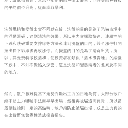
本，讓低價買進，意志不堅定的散戶拋出股票，同時讓散戶持股
的平均價位升高，從而獲取暴利。
洗盤甩轎和變盤出貨不同點在於，洗盤的目的是為了恐嚇市場中
的浮動籌碼，達到清洗的效果，所以主力會採取快速、連續性的
下跌和跌破重要支撐線等方法來達到洗盤的目的，甚至漲停打開
拉出長下影線後再收漲停。而變盤的目的是為了清倉出貨，所
以，其走勢特徵較溫和，使投資者在類似「溫水煮青蛙」的緩慢
下跌中，不知不覺陷入深套，這是洗盤和變盤兩者的差異及不同
的地方。
然而，散戶很難從當下走勢判斷出主力的目地為何，大部分散戶
經不起主力嚇唬手法而早早出場，然後再被騙追高買貴，所以當
股價拉抬到一定的高點時，散戶須防止被騙出場，或是主力真的
在出貨而無警覺性造成投資損失。