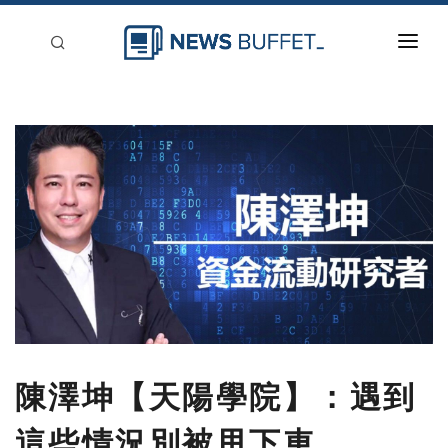
回到首頁
新聞稿分類
登入
刊登
陳澤坤【天陽學院】：遇到
這些情況別被甩下車