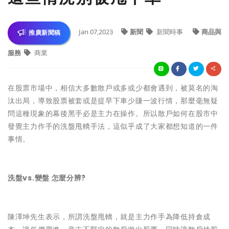
Jan 07,2023
新聞
新聞時事
商品與
推廣新聞稿
服務
商業
在股票市場中，相信大多數散戶或多或少都會遇到，被莫名的淘
汰出局，導致股票被套或是提早下車少賺一波行情，那麼毫無疑
問這種現象的幕後黑手必是主力在操作。所以散戶如何在股市中
發覺主力作手的洗盤甩轎手法，這似乎成了大家都想知道的一件
事情。
洗盤vs.變盤 怎麼分辨?
陳澤坤先生表示，所謂洗盤甩轎，就是主力作手為降低持倉成