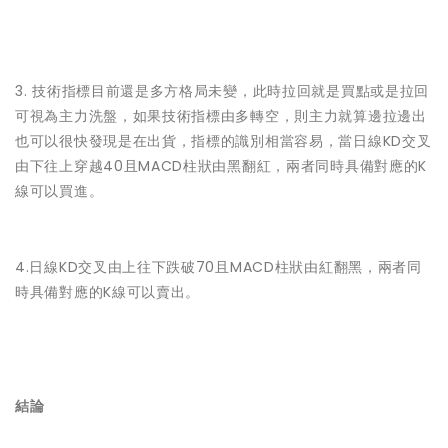
3. 技術指標目前還是多方格局未變，此時拉回就是買點或是拉回
可視為主力洗盤，如果技術指標由多轉空，則主力就算邊拉邊出
也可以很快發現是在出貨，指標的識別相當容易，當日線KD交叉
由下往上穿越40且MACD柱狀由黑翻紅，兩者同時具備對應的K
線可以買進。
4.日線KD交叉由上往下跌破70且MACD柱狀由紅翻黑，兩者同
時具備對應的K線可以賣出。
結論