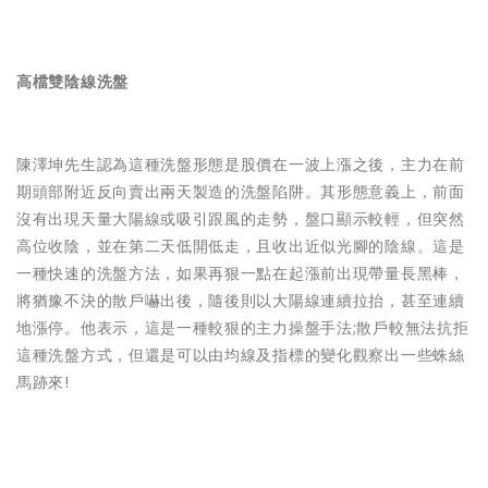
高檔雙陰線洗盤
陳澤坤先生認為這種洗盤形態是股價在一波上漲之後，主力在前
期頭部附近反向賣出兩天製造的洗盤陷阱。其形態意義上，前面
沒有出現天量大陽線或吸引跟風的走勢，盤口顯示較輕，但突然
高位收陰，並在第二天低開低走，且收出近似光腳的陰線。這是
一種快速的洗盤方法，如果再狠一點在起漲前出現帶量長黑棒，
將猶豫不決的散戶嚇出後，隨後則以大陽線連續拉抬，甚至連續
地漲停。他表示，這是一種較狠的主力操盤手法;散戶較無法抗拒
這種洗盤方式，但還是可以由均線及指標的變化觀察出一些蛛絲
馬跡來!