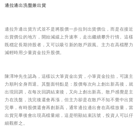
邊拉邊出洗盤兼出貨
邊拉升邊出貨方式並不是將股價一步拉到出貨價位，而是在接近
出貨價位的地方，開始減緩上升速率，走出繼續攀升行情。這樣
既穩定長期持股者，又可以吸引新的散戶跟風。主力在高檔壓力
減輕時用少量資金拉升股價。
陳澤坤先生認為，這樣以大筆資金出貨，小筆資金拉抬，可讓主
力順利全身而退。其盤面特點是：股價每次向上創出新高後，就
出現回調，在每次回調結束後，又向上創出新高。散戶感覺是主
力在洗盤，洗完後還會再漲，但主力卻是在散戶不知不覺中出貨
完畢，有時股價還會再創新高，通常邊拉邊出會在高檔放量，當
出貨完畢後會出現高檔量縮，這是明顯結束訊號，投資人可以仔
細觀察之。