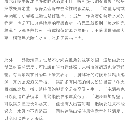
表示夜晚手腳冰涼導致睡眠品質不佳，吸引熱心網友回覆「秋冬
換季去買老薑，放保溫壺躲在被窩裡喝很溫暖」、「吃薑母鴨或
羊肉爐，胡椒豬肚湯也是好選擇」；另外，作為著名熱帶水果的
榴蓮，也是可以改善體寒的理想食材，有民眾就提到「每次吃完
榴蓮全身都會熱起來，煮成榴蓮雞湯更舒服」，不過還是提醒大
家，榴蓮屬於熱性水果，吃多了容易上火。
此外，「熱敷泡澡」也是不少網友推薦的祛寒妙招，這是由於比
體溫略高的溫度，可以讓血管放鬆舒張，末梢血液循環也會更通
暢。有民眾就在討論區上發文表示「手腳冰冷的時候來個精油泡
澡，真的是療癒又幸福」，讓許多有同感的網友紛紛留言「冬天
腳都像冰塊一樣，這時候泡腳完全是在享受人生」、「泡溫泉也
可以促進血液循環，還能順便在湯屋渡假」、「泡澡時加點鹽，
可以讓身體更快熱起來」，但也有人出言叮囑「泡澡要注意不能
過久，水溫也不宜過高」，同時建議出浴時應注意室外的溫度，
以免因溫差太大著涼。