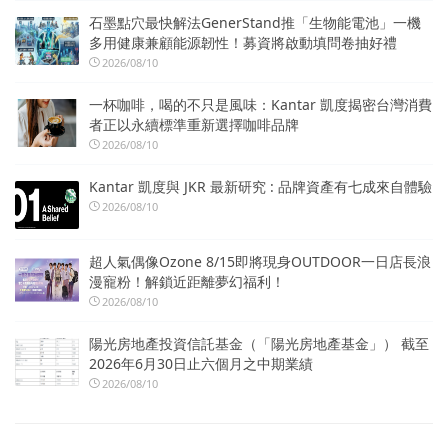
石墨點穴最快解法GenerStand推「生物能電池」一機
多用健康兼顧能源韌性！募資將啟動填問卷抽好禮
2026/08/10
一杯咖啡，喝的不只是風味：Kantar 凱度揭密台灣消費
者正以永續標準重新選擇咖啡品牌
2026/08/10
Kantar 凱度與 JKR 最新研究 : 品牌資產有七成來自體驗
2026/08/10
超人氣偶像Ozone 8/15即將現身OUTDOOR一日店長浪
漫寵粉！解鎖近距離夢幻福利！
2026/08/10
陽光房地產投資信託基金（「陽光房地產基金」） 截至
2026年6月30日止六個月之中期業績
2026/08/10