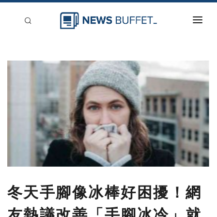
回到首頁
新聞稿分類
登入
刊登
冬天手腳像冰棒好困擾！網
友熱議改善「手腳冰冷」就