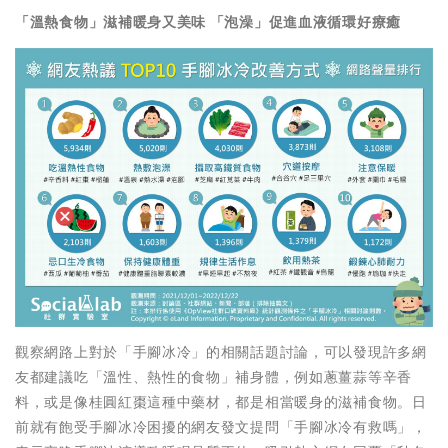
「溫熱食物」滋補暖身又美味 「泡澡」促進血液循環好療癒
觀察網路上對於「手腳冰冷」的相關話題討論，可以發現許多網
友都建議吃「溫性、熱性的食物」補身體，例如蔥薑蒜等辛香
料，或是像桂圓紅棗這種中藥材，都是相當暖身的滋補食物。日
前就有飽受手腳冰冷困擾的網友發文提問「手腳冰冷有救嗎」，