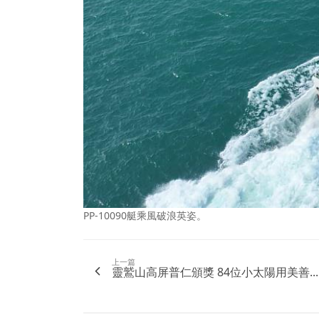
PP-10090艇乘風破浪英姿。
上一篇
靈鷲山高屏普仁頒獎 84位小太陽用美善...