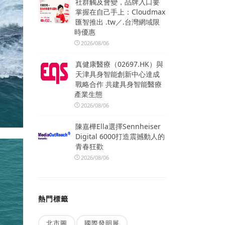
社群觸及會變，品牌入口要
掌握在自己手上：Cloudmax
匯智推出 .tw／.台灣網域限
時優惠
2026/08/06
真健康醫療（02697.HK）與
天津具身智能創新中心達成
戰略合作 共建具身智能醫療
產業生態
2026/08/06
陳嘉樺Ella選擇Sennheiser
Digital 6000打造震撼動人的
青春狂歡
2026/08/06
熱門標籤
北市圖
國際發明展