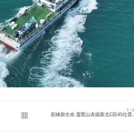
下一
彩繪新生命 靈鷲山表揚新北C區45位普..