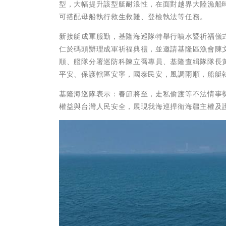
型，大幅提升該型艇耐浪性，在面對越界大陸漁船
可搭配母船執行救生救難、登檢執法等任務。
新接艇成軍服勤，基隆海巡隊特舉行噴水暨祈福儀
仁於碼頭辦理成軍祈福典禮，並邀請基隆區漁會陳
順、艦隊分署巡防科陳立喬專員、基隆查緝隊隊長
平安、保護轄區安寧，國泰民安，風調雨順，船艇
基隆海巡隊表示：春節將至，走私偷渡等不法情事勢
權益與台灣人民安全，展現我海巡捍衛海疆主權及