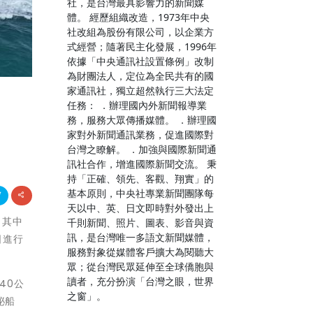
社，是台灣最具影響力的新聞媒
體。 經歷組織改造，1973年中央
社改組為股份有限公司，以企業方
式經營；隨著民主化發展，1996年
依據「中央通訊社設置條例」改制
為財團法人，定位為全民共有的國
家通訊社，獨立超然執行三大法定
任務： ．辦理國內外新聞報導業
務，服務大眾傳播媒體。 ．辦理國
家對外新聞通訊業務，促進國際對
台灣之瞭解。 ．加強與國際新聞通
訊社合作，增進國際新聞交流。 秉
持「正確、領先、客觀、翔實」的
基本原則，中央社專業新聞團隊每
天以中、英、日文即時對外發出上
，其中
千則新聞、照片、圖表、影音與資
訊，是台灣唯一多語文新聞媒體，
日進行
服務對象從媒體客戶擴大為閱聽大
眾；從台灣民眾延伸至全球僑胞與
讀者，充分扮演「台灣之眼，世界
40公
之窗」。
泌船