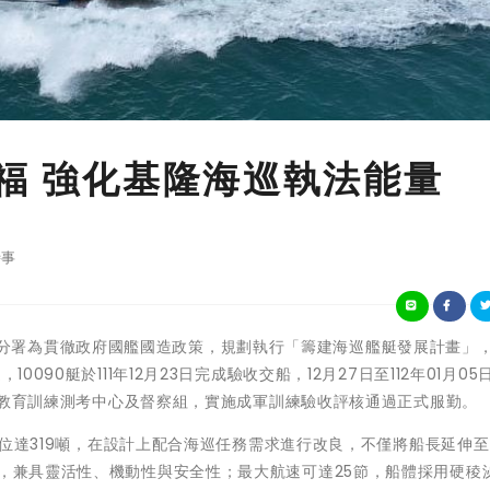
祈福 強化基隆海巡執法能量
事
海巡署艦隊分署為貫徹政府國艦國造政策，規劃執行「籌建海巡艦艇發展計畫」
090艇於111年12月23日完成驗收交船，12月27日至112年01月05
海巡署教育訓練測考中心及督察組，實施成軍訓練驗收評核通過正式服勤。
總噸位達319噸，在設計上配合海巡任務需求進行改良，不僅將船長延伸至
統，兼具靈活性、機動性與安全性；最大航速可達25節，船體採用硬稜