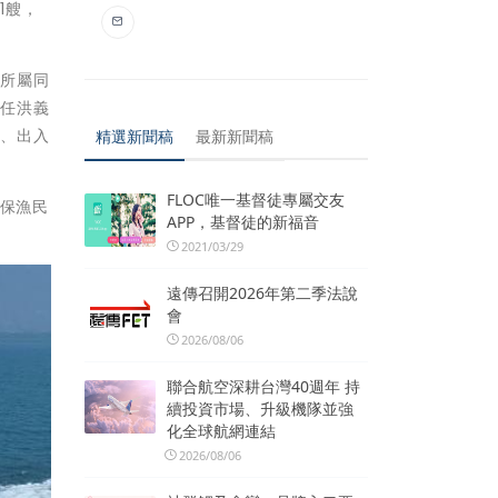
1艘，
率所屬同
主任洪義
船、出入
精選新聞稿
最新新聞稿
FLOC唯一基督徒專屬交友
確保漁民
APP，基督徒的新福音
2021/03/29
遠傳召開2026年第二季法說
會
2026/08/06
聯合航空深耕台灣40週年 持
續投資市場、升級機隊並強
化全球航網連結
2026/08/06