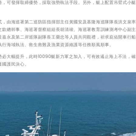
時，可發揮取締優勢，採取強勢執法手段。另外，艇上配置吊臂式小艇
式，由海巡署第二巡防區指揮部主任黃國安及基隆海巡隊隊長洪文泉
文欽總幹事、海巡署督察組組長胡清竣、海巡署教育訓練測考中心副
黃嘉永及第二岸巡隊副隊長王榮忠等人員共同觀禮，祈求庇佑開車行
執行海域執法、救生救難及漁業資源維護等任務順風順事。
必大幅提升，此時10090艇新力軍之加入，可有效遏止海上不法，
護國護民決心。