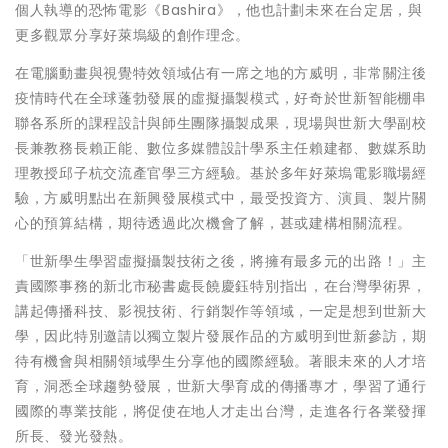
個人執導的恐怖電影《Bashira》，他也計劃未來在台定居，與
更多觀眾分享好萊塢級的創作理念。
在電腦動畫與視覺特效領域佔有一席之地的方威明，非常關注後
疫情時代在全球蓬勃發展的虛擬攝製模式，好奇於世新智能棚串
聯各系所的課程設計與師生團隊攝製成果，現場與世新大學副校
長兼教務長賴正能、數位多媒體設計學系主任賴建都、數媒系助
理教授邱子杭交流產官學三方經驗。基於多年好萊塢電影職場經
驗，方威明點出在新興發展模式中，最受投資方、演員、製片關
心的預算結構，期待透過此次機會了解，甚或建構相關流程。
「世新學生學習虛擬攝製技術之後，將擁有最多元的出路！」主
責國際事務的新北市秘書處長饒慶鈺特別指出，在台灣學術界，
講起傳播科技、影視技術、行銷製作等領域，一定是想到世新大
學，因此特別邀請以獨立製片發展作品的方威明到世新參訪，期
待有機會與相關領域學生分享他的國際經驗。著眼未來的人才培
育，洞悉全球趨勢發展，世新大學育成的傳播專才，學習了通行
國際的專業技能，將促使在地人才走出台灣，走進各行各業發揮
所長、發光發熱。