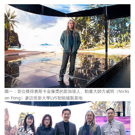
圖一：首位獲得奧斯卡金像獎的新加坡人、動畫大師方威明（Nicks
on Fong）參訪世新大學LVS智能攝製基地