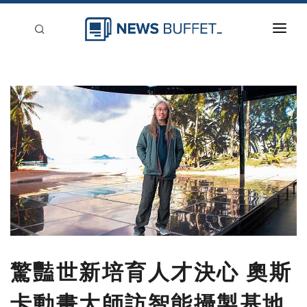
回到首頁
新聞稿分類
登入
刊登
驚豔世新培育人才決心 奧斯
卡動畫大師訪智能攝製基地