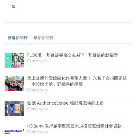
精選新聞稿
最新新聞稿
FLOC唯一基督徒專屬交友APP，基督徒的新福音
2021/03/29
天上父親的愛延續化作希望力量！ 六名子女捐贈家扶
「南投映全號」延續善的循環
2026/08/08
鎧應 AudienceSense 臉部辨識功能上市
2026/08/07
HDBank 取得越南歷來最大規模國際銀團社會貸款
2026/08/07