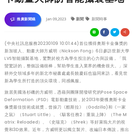
Jan 09,2023
新聞
新聞時事
推廣新聞稿
(中央社訊息服務20230109 10:01:44)首位獲得奧斯卡金像獎的
新加坡人、動畫大師方威明（Nickson Fong）6日參訪世新大學
LVS智能攝製基地，驚艷於校方為學生投注的心力與設備，「我
蠻驚訝的，整個設備很棒，幫助學生進入業界的機會很大。」深
耕外交領域多年的新北巿秘書處處長饒慶鈺也協同來訪，看見世
新為學生所打造的頂尖環境，同感佩服。
旅居美國洛杉磯的方威明，憑藉與團隊開發研究的Pose Space
Deformation（PSD）電影動畫技術，於2013年榮獲奧斯卡金
像獎最佳技術成就獎，曾操刀《酷斯拉》（Godzilla)和《一家
之鼠》（Stuart Little）、《駭客任務2：重裝上陣》（The M
atrix: Reloaded）、《史瑞克》（Shrek）等好萊塢大片的視
覺和3D效果。近年，方威明更以獨立製片、改編日本傳說，推出