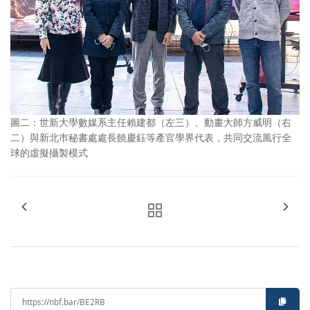
圖二：世新大學數媒系主任賴建都（左三）、動畫大師方威明（右
二）與新北巿秘書處處長饒慶鈺等產官學界代表，共同交流風行全
球的虛擬攝製模式