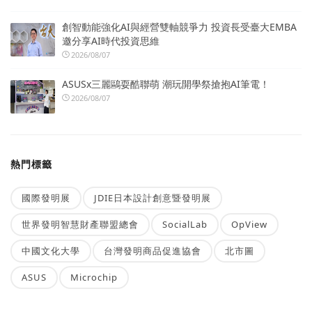
創智動能強化AI與經營雙軸競爭力 投資長受臺大EMBA
邀分享AI時代投資思維
2026/08/07
ASUSx三麗鷗耍酷聯萌 潮玩開學祭搶抱AI筆電！
2026/08/07
熱門標籤
國際發明展
JDIE日本設計創意暨發明展
世界發明智慧財產聯盟總會
SocialLab
OpView
中國文化大學
台灣發明商品促進協會
北市圖
ASUS
Microchip