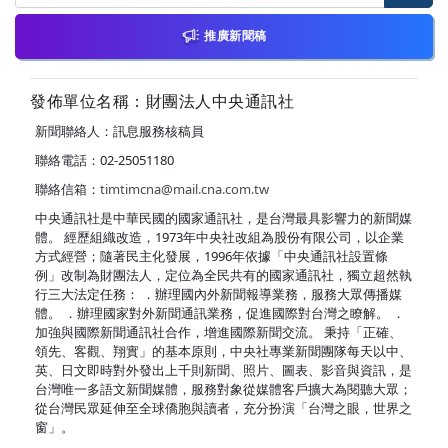
推廣新聞稿
發佈單位名稱：財團法人中央通訊社
新聞聯絡人：訊息服務核稿員
聯絡電話：02-25051180
聯絡信箱：
timtimcna@mail.cna.com.tw
中央通訊社是中華民國的國家通訊社，是台灣最具影響力的新聞媒
體。 經歷組織改造，1973年中央社改組為股份有限公司，以企業
方式經營；隨著民主化發展，1996年依據「中央通訊社設置條
例」改制為財團法人，定位為全民共有的國家通訊社，獨立超然執
行三大法定任務： ．辦理國內外新聞報導業務，服務大眾傳播媒
體。 ．辦理國家對外新聞通訊業務，促進國際對台灣之瞭解。 ．
加強與國際新聞通訊社合作，增進國際新聞交流。 秉持「正確、
領先、客觀、翔實」的基本原則，中央社專業新聞團隊每天以中、
英、日文即時對外發出上千則新聞、照片、圖表、影音與資訊，是
台灣唯一多語文新聞媒體，服務對象從媒體客戶擴大為閱聽大眾；
從台灣民眾延伸至全球僑胞與讀者，充分扮演「台灣之眼，世界之
窗」。