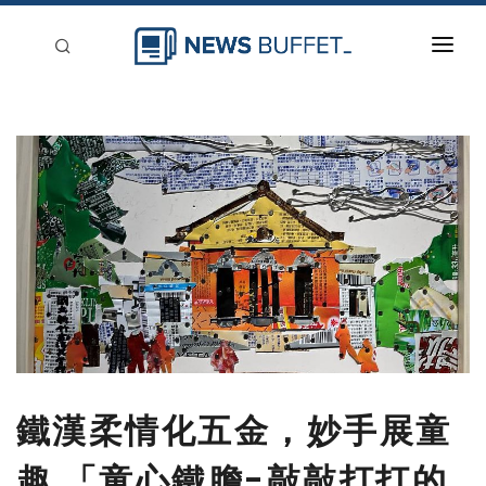
回到首頁
新聞稿分類
登入
刊登
鐵漢柔情化五金，妙手展童
趣 「童心鐵膽-敲敲打打的