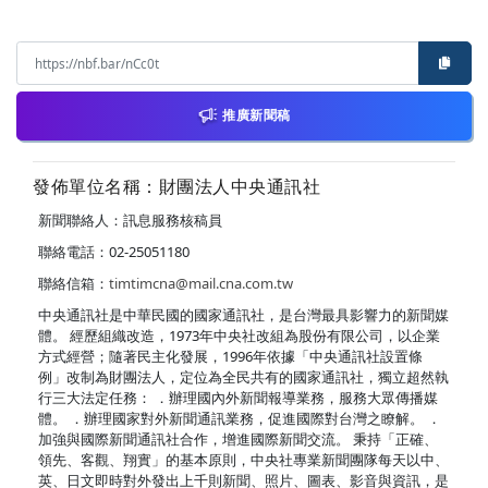
推廣新聞稿
發佈單位名稱：財團法人中央通訊社
新聞聯絡人：訊息服務核稿員
聯絡電話：02-25051180
聯絡信箱：
timtimcna@mail.cna.com.tw
中央通訊社是中華民國的國家通訊社，是台灣最具影響力的新聞媒
體。 經歷組織改造，1973年中央社改組為股份有限公司，以企業
方式經營；隨著民主化發展，1996年依據「中央通訊社設置條
例」改制為財團法人，定位為全民共有的國家通訊社，獨立超然執
行三大法定任務： ．辦理國內外新聞報導業務，服務大眾傳播媒
體。 ．辦理國家對外新聞通訊業務，促進國際對台灣之瞭解。 ．
加強與國際新聞通訊社合作，增進國際新聞交流。 秉持「正確、
領先、客觀、翔實」的基本原則，中央社專業新聞團隊每天以中、
英、日文即時對外發出上千則新聞、照片、圖表、影音與資訊，是