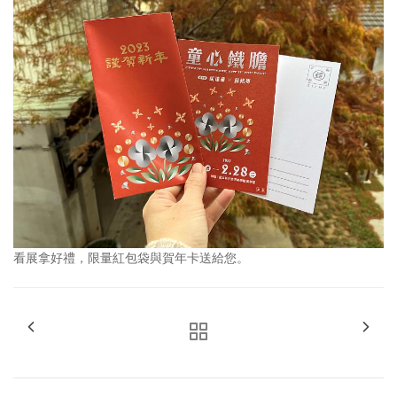
看展拿好禮，限量紅包袋與賀年卡送給您。