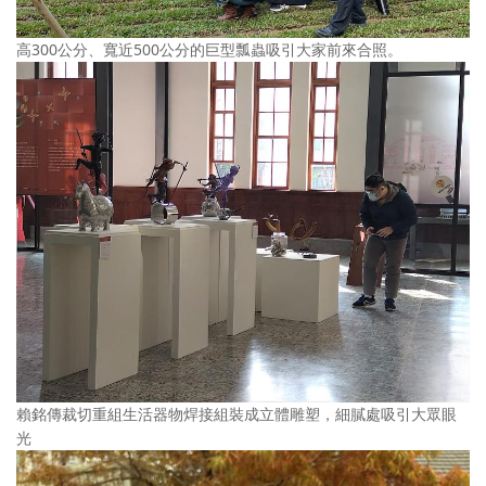
高300公分、寬近500公分的巨型瓢蟲吸引大家前來合照。
賴銘傳裁切重組生活器物焊接組裝成立體雕塑，細膩處吸引大眾眼
光