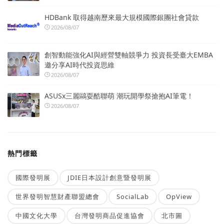
HDBank 取得越南歷來最大規模國際銀團社會貸款
2026/08/07
創智動能強化AI與經營雙軸競爭力 投資長受臺大EMBA
邀分享AI時代投資思維
2026/08/07
ASUSx三麗鷗耍酷聯萌 潮玩開學祭搶抱AI筆電！
2026/08/07
熱門標籤
國際發明展
JDIE日本設計創意暨發明展
世界發明智慧財產聯盟總會
SocialLab
OpView
中國文化大學
台灣發明商品促進協會
北市圖