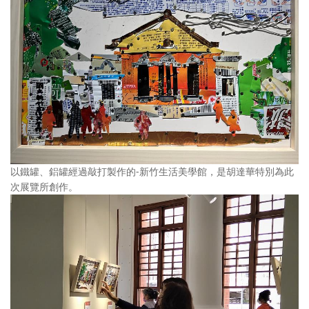
以鐵罐、鋁罐經過敲打製作的-新竹生活美學館，是胡達華特別為此
次展覽所創作。