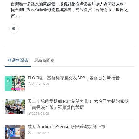
台灣唯一多語文新聞媒體，服務對象從媒體客戶擴大為閱聽大眾；
從台灣民眾延伸至全球僑胞與讀者，充分扮演「台灣之眼，世界之
窗」。
精選新聞稿
最新新聞稿
FLOC唯一基督徒專屬交友APP，基督徒的新福音
2021/03/29
天上父親的愛延續化作希望力量！ 六名子女捐贈家扶
「南投映全號」延續善的循環
2026/08/08
鎧應 AudienceSense 臉部辨識功能上市
2026/08/07