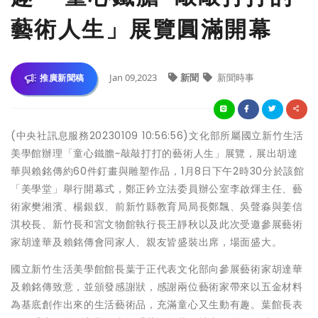
藝術人生」展覽圓滿開幕
Jan 09,2023
新聞
新聞時事
推廣新聞稿
(中央社訊息服務20230109 10:56:56)文化部所屬國立新竹生活
美學館辦理「童心鐵膽~敲敲打打的藝術人生」展覽，展出胡達
華與賴銘傳約60件釘畫與雕塑作品，1月8日下午2時30分於該館
「美學堂」舉行開幕式，鄭正鈐立法委員辦公室李啟煇主任、藝
術家樊湘濱、楊銀釵、前新竹縣教育局局長鄭飄、吳聲淼與姜信
淇校長、新竹長和宮文物館執行長王靜秋以及此次受邀參展藝術
家胡達華及賴銘傳會同家人、親友皆盛裝出席，場面盛大。
國立新竹生活美學館館長葉于正代表文化部向參展藝術家胡達華
及賴銘傳致意，並頒發感謝狀，感謝兩位藝術家帶來以五金材料
為基底創作出來的生活藝術品，充滿童心又生動有趣。葉館長表