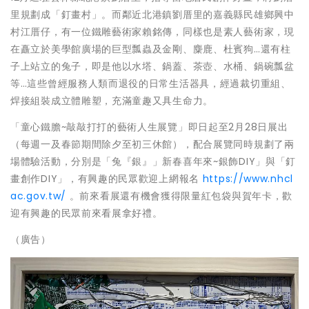
里規劃成「釘畫村」。而鄰近北港鎮劉厝里的嘉義縣民雄鄉興中
村江厝仔，有一位鐵雕藝術家賴銘傳，同樣也是素人藝術家，現
在矗立於美學館廣場的巨型瓢蟲及金剛、麋鹿、杜賓狗…還有柱
子上站立的兔子，即是他以水塔、鍋蓋、茶壺、水桶、鍋碗瓢盆
等…這些曾經服務人類而退役的日常生活器具，經過裁切重組、
焊接組裝成立體雕塑，充滿童趣又具生命力。
「童心鐵膽~敲敲打打的藝術人生展覽」即日起至2月28日展出
（每週一及春節期間除夕至初三休館），配合展覽同時規劃了兩
場體驗活動，分別是「兔『銀』」新春喜年來~銀飾DIY」與「釘
畫創作DIY」，有興趣的民眾歡迎上網報名
https://www.nhcl
ac.gov.tw/
。前來看展還有機會獲得限量紅包袋與賀年卡，歡
迎有興趣的民眾前來看展拿好禮。
（廣告）