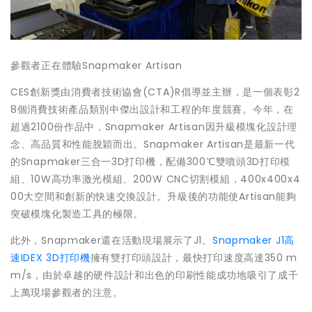
參觀者正在體驗Snapmaker Artisan
CES創新獎由消費者技術協會(CTA)R倡導並主辦，是一個表彰2
8個消費技術產品類別中傑出設計和工程的年度競賽。今年，在
超過2100份作品中，Snapmaker Artisan因升級模塊化設計理
念、高品質和性能脫穎而出。Snapmaker Artisan是最新一代
的Snapmaker三合一3D打印機，配備300℃雙噴頭3D打印模
組、10W高功率激光模組、200W CNC切割模組，400x400x4
00大空間和創新的快速交換設計。升級後的功能使Artisan能夠
突破模塊化製造工具的極限。
此外，Snapmaker還在活動現場展示了J1。
Snapmaker J1高
速IDEX 3D打印機
擁有雙打印頭設計，最快打印速度高達350 m
m/s，由於卓越的硬件設計和出色的印刷性能成功地吸引了成千
上萬現場參觀者的注意。