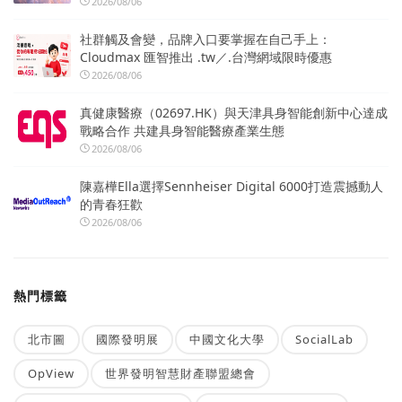
2026/08/06
社群觸及會變，品牌入口要掌握在自己手上：
Cloudmax 匯智推出 .tw／.台灣網域限時優惠
2026/08/06
真健康醫療（02697.HK）與天津具身智能創新中心達成
戰略合作 共建具身智能醫療產業生態
2026/08/06
陳嘉樺Ella選擇Sennheiser Digital 6000打造震撼動人
的青春狂歡
2026/08/06
熱門標籤
北市圖
國際發明展
中國文化大學
SocialLab
OpView
世界發明智慧財產聯盟總會