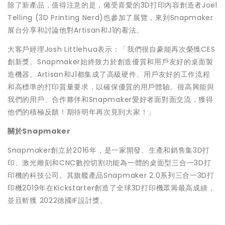
除了新產品，值得注意的是，備受喜愛的3D打印內容創造者Joel
Telling (3D Printing Nerd)也參加了展覽，來到Snapmaker
展台分享和討論他對Artisan和J1的看法。
大客戶經理Josh Littlehua表示：「我們很自豪能再次榮獲CES
創新獎。Snapmaker始終致力於創造優質和用戶友好的桌面製
造機器。Artisan和J1都集成了高級硬件、用戶友好的工作流程
和高標準的打印質量要求，
以確保優質的用戶體驗
。很高興能與
我們的用戶、合作夥伴和Snapmaker愛好者面對面交流，獲得
他們的積極反饋！期待明年再次見到大家！」
關於
Snapmaker
Snapmaker創立於2016年，是一家開發、生產和銷售集3D打
印、激光雕刻和CNC數控切割功能為一體的桌面型三合一3D打
印機的科技公司。其旗艦產品Snapmaker 2.0系列三合一3D打
印機2019年在Kickstarter創造了全球3D打印機眾籌最高成績，
並且斬獲 2022德國IF設計獎。