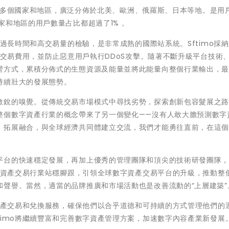
球80多個國家和地區，廣泛分佈於北美、歐洲、俄羅斯、日本等地。是用
家和地區的用戶數量占比都超過了1% 。
經過長時間和高交易量的檢驗，是非常成熟的國際站系統。Sftimo採
的交易費用，並防止惡意用戶執行DDoS攻擊。隨著不斷升級平台技術
營方式，累積分佈式的生態資源及能量並將此能量向整個行業輸出，
持續壯大的發展態勢。
敏銳的嗅覺。從傳統交易市場模式中尋找劣勢，探索創新包容髮展之
整個數字資產行業的概念帶來了另一個變化——沒有人敢大膽預測數字
，拓展融合，與全球經濟共同體建立交流，我們才能勇往直前，在這
平台的快速穩定發展，再加上優秀的管理團隊和頂尖的技術研發團隊
數字資產交易行業站穩腳跟，引領全球數字資產交易平台的升級，推動整
聲譽。當然，適當的品牌推廣和市場活動也是改善流動的“上層建築”
鏈資產交易和兌換服務，確保他們以合乎道德和可持續的方式管理他們的
timo將繼續豐富和完善數字資產管理方案，加速數字內容產業新發展