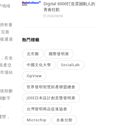
Digital 6000打造震撼動人的
戶地域
青春狂歡
2026/08/06
納持有量
、完善
最後通過
熱門標籤
北市圖
國際發明展
路，在金
中國文化大學
SocialLab
資產交
個市場站
OpView
世界發明智慧財產聯盟總會
，借助數
JDIE日本設計創意暨發明展
個數字
。
台灣發明商品促進協會
運營，
Microchip
永春分館
。