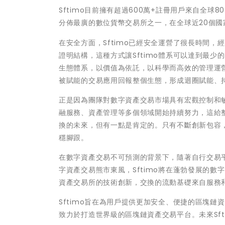
Sftimo目前擁有超過600萬+註冊用戶來自全
分佈最廣的數位貨幣交易所之一，在全球近20個國
在安全方面，Sftimo已經安全運營了很長時間，
證明結構，這種方式讓Sftimo體系可以達到最少
生態體系，以價值為依託，以科學而高效的管理運
被賦能的交易應用回報整個生態，形成迴圈賦能、
正是因為團隊對數字資產交易市場具有宏觀控制和
融服務、資產管理等多個領域開始持續努力，這給
換的未來，但有一點是肯定的。只有不斷創新包容
穩腳跟。
在數字資產交易不可預測的背景下，隨著自行交易
字資產交易熊市東風，Sftimo將在蓬勃發展的
資產交易所的技術創新，交換的流動基礎來自服務和
Sftimo旨在為用戶提供更加安全、便捷的區塊
致力於打造世界級的區塊鏈資產交易平台。未來Sf