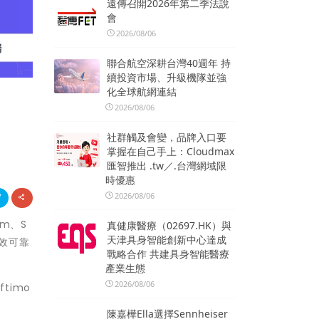
遠傳召開2026年第二季法說
會
2026/08/06
聯合航空深耕台灣40週年 持
續投資市場、升級機隊並強
化全球航網連結
2026/08/06
社群觸及會變，品牌入口要
掌握在自己手上：Cloudmax
匯智推出 .tw／.台灣網域限
時優惠
2026/08/06
um、S
真健康醫療（02697.HK）與
天津具身智能創新中心達成
高效可靠
戰略合作 共建具身智能醫療
產業生態
2026/08/06
timo
陳嘉樺Ella選擇Sennheiser